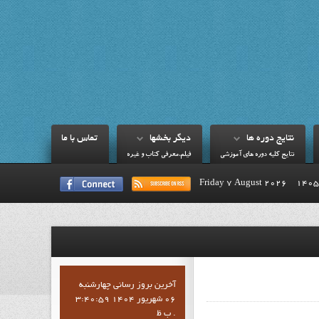
نتايج دوره ها
ديگر بخشها
تماس با ما
نتايج کليه دوره هاي آموزشي
فيلم،معرفي کتاب و غيره
Friday 7 August 2026
آخرين بروز رساني چهارشنبه
06 شهریور 1404 3:40:59
ب ظ .