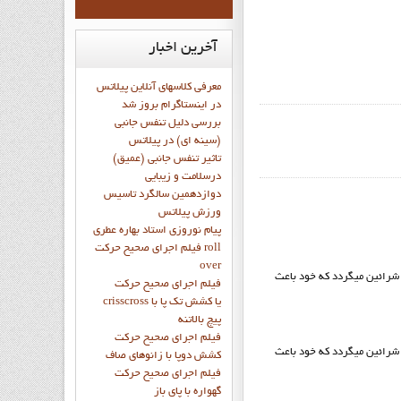
آخرین
اخبار
معرفی کلاسهای آنلاین پیلاتس
در اینستاگرام بروز شد
بررسی دلیل تنفس جانبی
(سینه ای) در پیلاتس
تاثیر تنفس جانبی (عمیق)
درسلامت و زیبایی
دوازدهمين سالگرد تاسيس
ورزش پيلاتس
پيام نوروزي استاد بهاره عطري
فيلم اجراي صحيح حرکت roll
over
صلب شرائین میگردد که خود باعث
فيلم اجراي صحيح حركت
crisscross يا كشش تك پا با
پيچ بالاتنه
فيلم اجراي صحيح حرکت
صلب شرائین میگردد که خود باعث
كشش دوپا با زانوهاي صاف
فيلم اجراي صحيح حرکت
گهواره با پاي باز