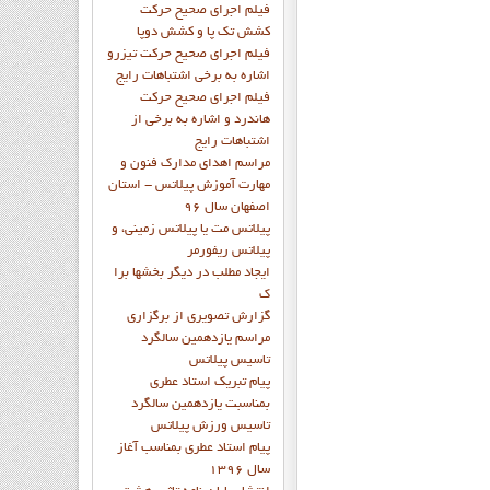
فيلم اجراي صحيح حرکت
کشش تک پا و کشش دوپا
فيلم اجراي صحيح حرکت تيزرو
اشاره به برخي اشتباهات رايج
فيلم اجراي صحيح حرکت
هاندرد و اشاره به برخي از
اشتباهات رايج
مراسم اهدای مدارک فنون و
مهارت آموزش پیلاتس - استان
اصفهان سال 96
پیلاتس مت یا پیلاتس زمینی، و
پیلاتس ریفورمر
ايجاد مطلب در ديگر بخشها برا
ک
گزارش تصويري از برگزاري
مراسم يازدهمين سالگرد
تاسيس پيلاتس
پيام تبريک استاد عطري
بمناسبت يازدهمين سالگرد
تاسيس ورزش پيلاتس
پيام استاد عطري بمناسب آغاز
سال 1396