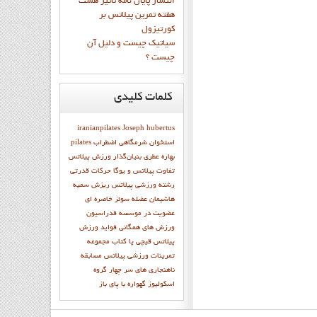
انتشار پايان نامه تاثیر هشت
هفته تمرین پیلاتس بر
کورتیزول
سیاتیک چیست و دلیل آن
چیست ؟
کلمات
کلیدی
iranianpilates
Joseph hubertus
استخوان شرمگاهي
اضطراب
pilates
بهاره عطري بنيان‌گذار ورزش پيلاتس
تفاوت پیلاتس و یوگا
حرکات قدرتی
رشته ورزشی پیلاتس
ریزش
سميه
هاشيمان
عضله سوئز خاصره ای
عضویت در موسسه
فدراسیون
ورزش های همگانی
فواید ورزش
پیلاتس
قيچي پا
كتاب مجموعه
تمرينات ورزشي پيلاتس
مسابقه
ناهنجاری های سر
چهار گروه
اسکولیوز
گهواره با پاي باز