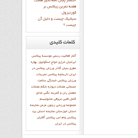
انتشار پايان نامه تاثیر هشت
هفته تمرین پیلاتس بر
کورتیزول
سیاتیک چیست و دلیل آن
چیست ؟
کلمات
کلیدی
آغاز فعاليت رسمي موسسه پيلاتس
ايرانيان
انرژی
انواع اسکولیوز:
بهاره
عطري بنيان گذار ورزش پيلاتس در
ايران
تاريخچه پيلاتس
تمرينات
ورزش پيلاتس
خستگی
سلامت
جسمانی
عضلات دیواره شکم
عضلات
مفصل ران و کمربند لگنی
غذای
کامل
قلبی عروقی
متابوليسم
مجموعه ورزشی زیتون
مزمن
نماينده
استان خوزستان
نماينده استان يزد
پيلاتس وام اس
پیلاتس آقایان
پیلاتس در ایران