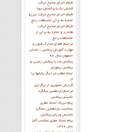
فيلم اجراي صحيح حرکت
کشش تک پا و کشش دوپا
فيلم اجراي صحيح حرکت تيزرو
اشاره به برخي اشتباهات رايج
فيلم اجراي صحيح حرکت
هاندرد و اشاره به برخي از
اشتباهات رايج
مراسم اهدای مدارک فنون و
مهارت آموزش پیلاتس - استان
اصفهان سال 96
پیلاتس مت یا پیلاتس زمینی، و
پیلاتس ریفورمر
ايجاد مطلب در ديگر بخشها برا
ک
گزارش تصويري از برگزاري
مراسم يازدهمين سالگرد
تاسيس پيلاتس
پيام تبريک استاد عطري
بمناسبت يازدهمين سالگرد
تاسيس ورزش پيلاتس
پيام استاد عطري بمناسب آغاز
سال 1396