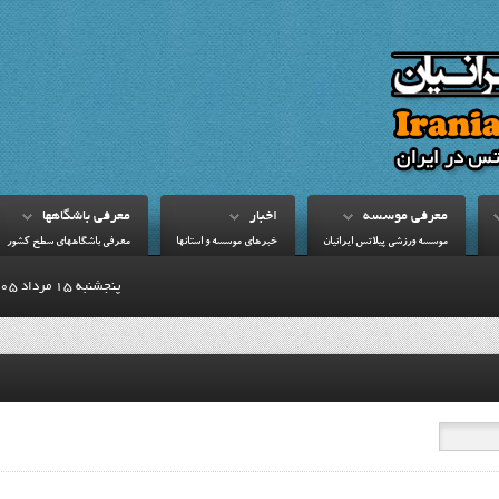
معرفي موسسه
اخبار
معرفي باشگاهها
موسسه ورزشي پيلاتس ايرانيان
خبرهاي موسسه و استانها
معرفي باشگاههاي سطح کشور
پنجشنبه 15 مرداد 1405