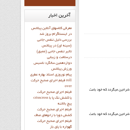
آخرین
اخبار
معرفی کلاسهای آنلاین پیلاتس
در اینستاگرام بروز شد
بررسی دلیل تنفس جانبی
(سینه ای) در پیلاتس
تاثیر تنفس جانبی (عمیق)
درسلامت و زیبایی
دوازدهمين سالگرد تاسيس
ورزش پيلاتس
پيام نوروزي استاد بهاره عطري
فيلم اجراي صحيح حرکت roll
over
 شرائین میگردد که خود باعث
فيلم اجراي صحيح حركت
crisscross يا كشش تك پا با
پيچ بالاتنه
فيلم اجراي صحيح حرکت
 شرائین میگردد که خود باعث
كشش دوپا با زانوهاي صاف
فيلم اجراي صحيح حرکت
گهواره با پاي باز