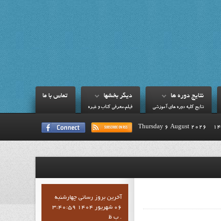
نتايج دوره ها
ديگر بخشها
تماس با ما
نتايج کليه دوره هاي آموزشي
فيلم،معرفي کتاب و غيره
Thursday 6 August 2026
آخرين بروز رساني چهارشنبه
06 شهریور 1404 3:40:59
ب ظ .