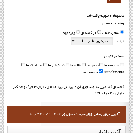
مجموعا: 0 نتیجه یافت شد
وضعیت جستجو
تمامی کلمات
هر کلمه ای
واژه مهم:
ترتیب:
جستجو تنها در :
مجموعه ها
تماس ها
مقاله ها
خبرخوان ها
وب لینک ها
Attachments
برچسب ها
کلمه ای که تمایل به جستجوی آن دارید می باید حداقل دارای 3 حرف و حداکثر
دارای 20 حرف باشد
آخرين بروز رساني چهارشنبه 06 شهریور 1404 3:40:59 ب ظ .
آخرین
اخبار