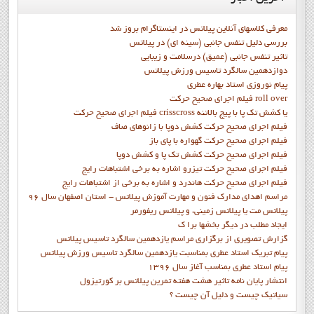
معرفی کلاسهای آنلاین پیلاتس در اینستاگرام بروز شد
بررسی دلیل تنفس جانبی (سینه ای) در پیلاتس
تاثیر تنفس جانبی (عمیق) درسلامت و زیبایی
دوازدهمين سالگرد تاسيس ورزش پيلاتس
پيام نوروزي استاد بهاره عطري
فيلم اجراي صحيح حرکت roll over
فيلم اجراي صحيح حركت crisscross يا كشش تك پا با پيچ بالاتنه
فيلم اجراي صحيح حرکت كشش دوپا با زانوهاي صاف
فيلم اجراي صحيح حرکت گهواره با پاي باز
فيلم اجراي صحيح حرکت کشش تک پا و کشش دوپا
فيلم اجراي صحيح حرکت تيزرو اشاره به برخي اشتباهات رايج
فيلم اجراي صحيح حرکت هاندرد و اشاره به برخي از اشتباهات رايج
مراسم اهدای مدارک فنون و مهارت آموزش پیلاتس - استان اصفهان سال 96
پیلاتس مت یا پیلاتس زمینی، و پیلاتس ریفورمر
ايجاد مطلب در ديگر بخشها برا ک
گزارش تصويري از برگزاري مراسم يازدهمين سالگرد تاسيس پيلاتس
پيام تبريک استاد عطري بمناسبت يازدهمين سالگرد تاسيس ورزش پيلاتس
پيام استاد عطري بمناسب آغاز سال 1396
انتشار پايان نامه تاثیر هشت هفته تمرین پیلاتس بر کورتیزول
سیاتیک چیست و دلیل آن چیست ؟