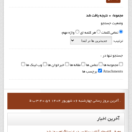
مجموعا: 0 نتیجه یافت شد
وضعیت جستجو
تمامی کلمات
هر کلمه ای
واژه مهم:
ترتیب:
جستجو تنها در :
مجموعه ها
تماس ها
مقاله ها
خبرخوان ها
وب لینک ها
Attachments
برچسب ها
آخرين بروز رساني چهارشنبه 06 شهریور 1404 3:40:59 ب ظ .
آخرین
اخبار
معرفی کلاسهای آنلاین پیلاتس در اینستاگرام بروز شد