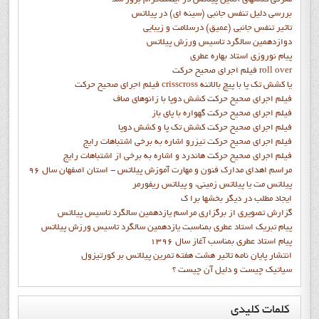
بررسی دلیل تنفس جانبی (سینه ای) در پیلاتس
تاثیر تنفس جانبی (عمیق) درسلامت و زیبایی
دوازدهمين سالگرد تاسيس ورزش پيلاتس
پيام نوروزي استاد بهاره عطري
فيلم اجراي صحيح حرکت roll over
فيلم اجراي صحيح حركت crisscross يا كشش تك پا با پيچ بالاتنه
فيلم اجراي صحيح حرکت كشش دوپا با زانوهاي صاف
فيلم اجراي صحيح حرکت گهواره با پاي باز
فيلم اجراي صحيح حرکت کشش تک پا و کشش دوپا
فيلم اجراي صحيح حرکت تيزرو اشاره به برخي اشتباهات رايج
فيلم اجراي صحيح حرکت هاندرد و اشاره به برخي از اشتباهات رايج
مراسم اهدای مدارک فنون و مهارت آموزش پیلاتس - استان اصفهان سال 96
پیلاتس مت یا پیلاتس زمینی، و پیلاتس ریفورمر
ايجاد مطلب در ديگر بخشها برا ک
گزارش تصويري از برگزاري مراسم يازدهمين سالگرد تاسيس پيلاتس
پيام تبريک استاد عطري بمناسبت يازدهمين سالگرد تاسيس ورزش پيلاتس
پيام استاد عطري بمناسب آغاز سال 1396
انتشار پايان نامه تاثیر هشت هفته تمرین پیلاتس بر کورتیزول
سیاتیک چیست و دلیل آن چیست ؟
کلمات
کلیدی