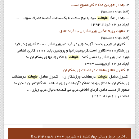
2.
بعد از خوردن غذا ۷ کار ممنوع است
(آموزشها و دانستنيها)
... بعد از غذا
مایعات
باید با نیم ساعت تا یک ساعت فاصله مصرف شود. ...
ایجاد در 26 خرداد 1393
3.
تفاوت رژيم غذايي ورزشكاران با افراد عادي
(آموزشها و دانستنيها)
... کالری از چربی بدست آورند،ولی در فرد غیرورزشکار 2000 کالری و در فرد
ورزشکار3000 کالری است.کربوهیدراتها و پروتئین باید 1000 کالری اضافی
مورد نیاز ورزشکار را تأمین کنند.
مایعات
و الکترولیتها ورزشکاران به ...
ایجاد در 02 ارديبهشت 1393
4.
کنترل تعادل مایعات درعضلات ورزشکاران
کنترل تعادل
مایعات
درعضلات ورزشکاران : کنترل تعادل
مایعات
درعضلات
ورزشکاران به منظوربهبود عملکردآن ها ضروری میباشد. هنگام تمرین ؛ بدن به
منظور از دست دادن گرمای اضافی عرق می کند.به دنبال عرق ریزی ...
ایجاد در 11 مرداد 1393
آخرين بروز رساني چهارشنبه 06 شهریور 1404 3:40:59 ب ظ .