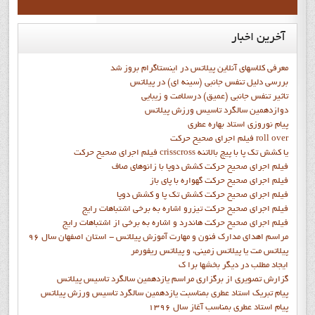
آخرین
اخبار
معرفی کلاسهای آنلاین پیلاتس در اینستاگرام بروز شد
بررسی دلیل تنفس جانبی (سینه ای) در پیلاتس
تاثیر تنفس جانبی (عمیق) درسلامت و زیبایی
دوازدهمين سالگرد تاسيس ورزش پيلاتس
پيام نوروزي استاد بهاره عطري
فيلم اجراي صحيح حرکت roll over
فيلم اجراي صحيح حركت crisscross يا كشش تك پا با پيچ بالاتنه
فيلم اجراي صحيح حرکت كشش دوپا با زانوهاي صاف
فيلم اجراي صحيح حرکت گهواره با پاي باز
فيلم اجراي صحيح حرکت کشش تک پا و کشش دوپا
فيلم اجراي صحيح حرکت تيزرو اشاره به برخي اشتباهات رايج
فيلم اجراي صحيح حرکت هاندرد و اشاره به برخي از اشتباهات رايج
مراسم اهدای مدارک فنون و مهارت آموزش پیلاتس - استان اصفهان سال 96
پیلاتس مت یا پیلاتس زمینی، و پیلاتس ریفورمر
ايجاد مطلب در ديگر بخشها برا ک
گزارش تصويري از برگزاري مراسم يازدهمين سالگرد تاسيس پيلاتس
پيام تبريک استاد عطري بمناسبت يازدهمين سالگرد تاسيس ورزش پيلاتس
پيام استاد عطري بمناسب آغاز سال 1396