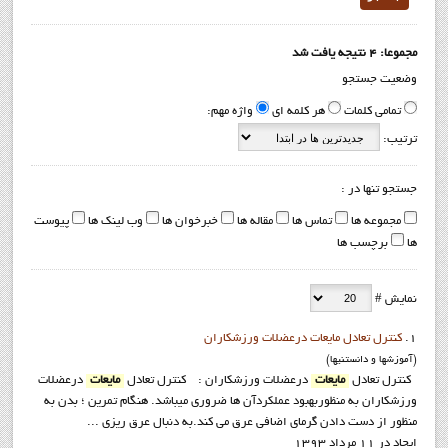
مجموعا: 4 نتیجه یافت شد
وضعیت جستجو
تمامی کلمات
هر کلمه ای
واژه مهم:
ترتیب:
جستجو تنها در :
مجموعه ها
تماس ها
مقاله ها
خبرخوان ها
وب لینک ها
پیوست
ها
برچسب ها
نمایش #
1.
کنترل تعادل مایعات درعضلات ورزشکاران
(آموزشها و دانستنيها)
کنترل تعادل
مایعات
درعضلات ورزشکاران : کنترل تعادل
مایعات
درعضلات
ورزشکاران به منظوربهبود عملکردآن ها ضروری میباشد. هنگام تمرین ؛ بدن به
منظور از دست دادن گرمای اضافی عرق می کند.به دنبال عرق ریزی ...
ایجاد در 11 مرداد 1393