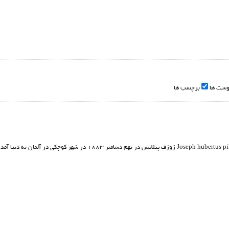
وست ها
برچسب ها
ژوزف هوبرتوس پيلاتس (1967-188۳) Joseph hubertus pilates ژوزف پيلاتس در نهم دسا