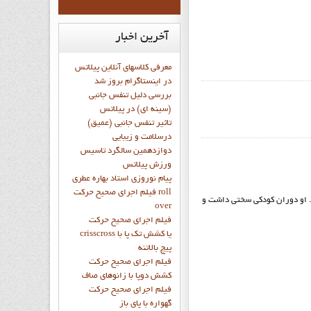
آخرین
اخبار
معرفی کلاسهای آنلاین پیلاتس
در اینستاگرام بروز شد
بررسی دلیل تنفس جانبی
(سینه ای) در پیلاتس
تاثیر تنفس جانبی (عمیق)
درسلامت و زیبایی
دوازدهمين سالگرد تاسيس
ورزش پيلاتس
پيام نوروزي استاد بهاره عطري
فيلم اجراي صحيح حرکت roll
مبر ۱۸۸۳ در شهر کوچکی در آلمان به دنیا آمد. او دوران كودكي سختی داشت و
over
فيلم اجراي صحيح حركت
crisscross يا كشش تك پا با
پيچ بالاتنه
فيلم اجراي صحيح حرکت
كشش دوپا با زانوهاي صاف
فيلم اجراي صحيح حرکت
گهواره با پاي باز