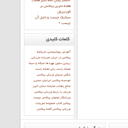
انتشار پايان نامه تاثیر هشت
هفته تمرین پیلاتس بر
کورتیزول
سیاتیک چیست و دلیل آن
چیست ؟
کلمات
کلیدی
آموزش
بیوشیمیایی
تاریخچه
پیلاتس در ایران
تمرینات ورزشی
زیبایی
ستون مهره ها
شبكه 5 سيما
عضله راست رانی
عضله راست
شکمی
مربیان ورزش پیلاتس
موسسه پیلاتس ایرانیان
نسترن
صالح زهتاب
نماينده استان البرز
ورزش يا رژيم
ورزشي پيلاتس
ورزشکار نوجوان
پيلاتس چيست
پيلاتيز
کتاب مجموعه تمرينات
ورزشي پيلاتس
کلمه پيلاتس