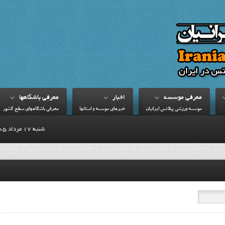
معرفي موسسه
اخبار
معرفي باشگاهها
موسسه ورزشي پيلاتس ايرانيان
خبرهاي موسسه و استانها
معرفي باشگاههاي سطح کشور
شنبه 17 مرداد 1405