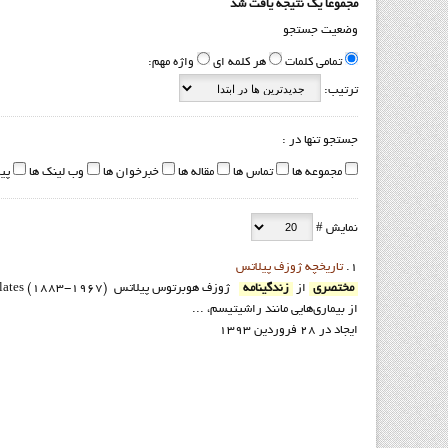
مجموعا یک نتیجه یافت شد
وضعیت جستجو
تمامی کلمات
هر کلمه ای
واژه مهم:
ترتیب:
جستجو تنها در :
مجموعه ها
تماس ها
مقاله ها
خبرخوان ها
وب لینک ها
پی
نمایش #
1.
تاريخچه ژوزف پيلاتس
مختصري
از
زندگينامه
از بيماري‌هايي مانند راشيتيسم، ...
ایجاد در 28 فروردين 1393