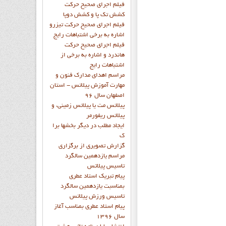
فيلم اجراي صحيح حرکت
کشش تک پا و کشش دوپا
فيلم اجراي صحيح حرکت تيزرو
اشاره به برخي اشتباهات رايج
فيلم اجراي صحيح حرکت
هاندرد و اشاره به برخي از
اشتباهات رايج
مراسم اهدای مدارک فنون و
مهارت آموزش پیلاتس - استان
اصفهان سال 96
پیلاتس مت یا پیلاتس زمینی، و
پیلاتس ریفورمر
ايجاد مطلب در ديگر بخشها برا
ک
گزارش تصويري از برگزاري
مراسم يازدهمين سالگرد
تاسيس پيلاتس
پيام تبريک استاد عطري
بمناسبت يازدهمين سالگرد
تاسيس ورزش پيلاتس
پيام استاد عطري بمناسب آغاز
سال 1396