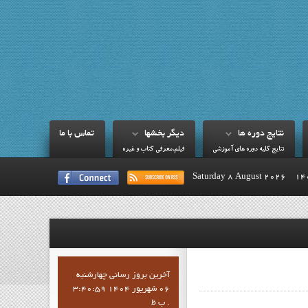
نتايج دوره ها
ديگر بخشها
تماس با ما
نتايج کليه دوره هاي آموزشي
فيلم،معرفي کتاب و غيره
Saturday 8 August 2026
آخرين بروز رساني چهارشنبه
06 شهریور 1404 3:40:59
ب ظ .