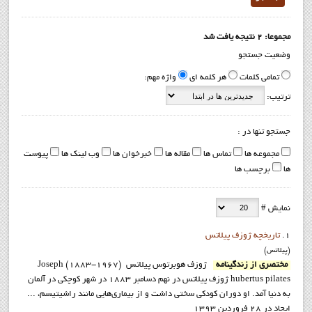
مجموعا: 2 نتیجه یافت شد
وضعیت جستجو
تمامی کلمات
هر کلمه ای
واژه مهم:
ترتیب:
جستجو تنها در :
مجموعه ها
تماس ها
مقاله ها
خبرخوان ها
وب لینک ها
پیوست
ها
برچسب ها
نمایش #
1.
تاريخچه ژوزف پيلاتس
(پيلاتس)
مختصري از زندگينامه
ژوزف هوبرتوس پيلاتس (1967-188۳) Joseph
hubertus pilates ژوزف پيلاتس در نهم دسامبر ۱۸۸۳ در شهر کوچکی در آلمان
به دنیا آمد. او دوران كودكي سختی داشت و از بيماري‌هايي مانند راشيتيسم، ...
ایجاد در 28 فروردين 1393