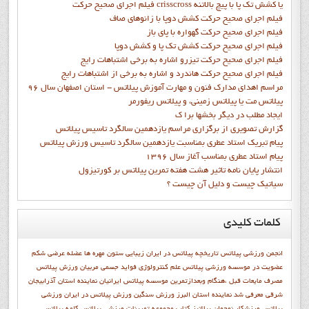
فيلم اجراي صحيح حركت crisscross يا كشش تك پا با پيچ بالاتنه
فيلم اجراي صحيح حرکت كشش دوپا با زانوهاي صاف
فيلم اجراي صحيح حرکت گهواره با پاي باز
فيلم اجراي صحيح حرکت کشش تک پا و کشش دوپا
فيلم اجراي صحيح حرکت تيزرو اشاره به برخي اشتباهات رايج
فيلم اجراي صحيح حرکت هاندرد و اشاره به برخي از اشتباهات رايج
مراسم اهدای مدارک فنون و مهارت آموزش پیلاتس - استان اصفهان سال 96
پیلاتس مت یا پیلاتس زمینی، و پیلاتس ریفورمر
ايجاد مطلب در ديگر بخشها برا ک
گزارش تصويري از برگزاري مراسم يازدهمين سالگرد تاسيس پيلاتس
پيام تبريک استاد عطري بمناسبت يازدهمين سالگرد تاسيس ورزش پيلاتس
پيام استاد عطري بمناسب آغاز سال 1396
انتشار پايان نامه تاثیر هشت هفته تمرین پیلاتس بر کورتیزول
سیاتیک چیست و دلیل آن چیست ؟
کلمات
کلیدی
انجمن ورزشي پيلاتس
تاریخچه پیلاتس در ایران
زیبایی
ستون مهره ها
عضله عرضی شکم
عضويت در موسسه ورزشي پيلاتس
علم کنترولوژي
فواید جسمی
مربیان ورزش پیلاتس
مصرف مایعات قبل ،هنگام وبعدازتمرین
موسسه پیلاتس ایرانیان
نماينده استان آذرابيجان
شرقي معرفي شد
نماينده استان البرز
ورزش سنگین
ورزش پیلاتس در ایران
ورزشي
پيلاتس
ورزشکار نوجوان
پيلاتيز
کتاب مجموعه تمرينات ورزشي پيلاتس
کلمه پيلاتس