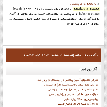
2.
تاريخچه ژوزف پيلاتس
مختصري از زندگينامه
ژوزف هوبرتوس پيلاتس (1967-188۳) Joseph
hubertus pilates ژوزف پيلاتس در نهم دسامبر ۱۸۸۳ در شهر کوچکی در آلمان
به دنیا آمد. او دوران كودكي سختی داشت و از بيماري‌هايي مانند راشيتيسم، ...
ایجاد در 28 فروردين 1393
آخرين بروز رساني چهارشنبه 06 شهریور 1404 3:40:59 ب ظ .
آخرین
اخبار
معرفی کلاسهای آنلاین پیلاتس در اینستاگرام بروز شد
بررسی دلیل تنفس جانبی (سینه ای) در پیلاتس
تاثیر تنفس جانبی (عمیق) درسلامت و زیبایی
دوازدهمين سالگرد تاسيس ورزش پيلاتس
پيام نوروزي استاد بهاره عطري
فيلم اجراي صحيح حرکت roll over