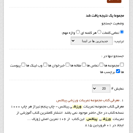
مجموعا یک نتیجه یافت شد
وضعیت جستجو
تمامی کلمات
هر کلمه ای
واژه مهم:
ترتیب:
جستجو تنها در :
مجموعه ها
تماس ها
مقاله ها
خبرخوان ها
وب لینک ها
پیوست
ها
برچسب ها
نمایش #
1.
معرفي کتاب مجموعه تمرينات ورزشي پيلاتس
معرفي كتاب مجموعه تمرينات
ورزش
ي پيلاتس - چاپ پنجم تيراژ هر چاپ 1000
نسخه کتاب در حال حاضر موجود نمی باشد انتشار کاملترین کتاب آموزشی از
تمرینات
ورزش
ی
پیلاتس
این کتاب از 106 تمرین اصلی ژوزف ...
ایجاد در 01 فروردين 815