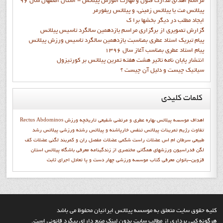
مراسم اهدای مدارک فنون و مهارت آموزش پیلاتس - استان اصفهان سال 96
پیلاتس مت یا پیلاتس زمینی، و پیلاتس ریفورمر
ايجاد مطلب در ديگر بخشها برا ک
گزارش تصويري از برگزاري مراسم يازدهمين سالگرد تاسيس پيلاتس
پيام تبريک استاد عطري بمناسبت يازدهمين سالگرد تاسيس ورزش پيلاتس
پيام استاد عطري بمناسب آغاز سال 1396
انتشار پايان نامه تاثیر هشت هفته تمرین پیلاتس بر کورتیزول
سیاتیک چیست و دلیل آن چیست ؟
کلمات
کلیدی
اهداف موسسه پيلاتس
بهاره عطري و مرتضي شفيعي
تاريخچه ورزش
Rectus Abdominos
تفاوت رژيم
تمرینات پیلاتس
تنفس
خارپاشنه و پیلاتس
رشته ورزشي پيلاتس
رشد
طبيعي
سرطان ام اس
عضلات راست شکمی
عضلات مفصل ران و کمربند لگنی
عضلات کف
لگن
فدراسيون ورزشهاي همگاني
مختصري از زندگينامه
معرفي باشگاه پيلاتس استان
قزوين-بانوان
معرفي کتاب
موسسه ورزشي
چهار دست و پا تعادل اجراي ثابت
کليه حقوق سايت متعلق به موسسه پيلاتس ايرانيان محفوظ مي باشد
هرگونه کپي برداري از مطالب سايت بدون لينک منبع داراي پيگرد قانوني است.