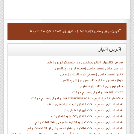
آخرين بروز رساني چهارشنبه 06 شهریور 1404 3:40:59 ب ظ .
آخرین
اخبار
معرفی کلاسهای آنلاین پیلاتس در اینستاگرام بروز شد
بررسی دلیل تنفس جانبی (سینه ای) در پیلاتس
تاثیر تنفس جانبی (عمیق) درسلامت و زیبایی
دوازدهمين سالگرد تاسيس ورزش پيلاتس
پيام نوروزي استاد بهاره عطري
فيلم اجراي صحيح حرکت roll over
فيلم اجراي صحيح حركت crisscross يا كشش تك پا با پيچ بالاتنه
فيلم اجراي صحيح حرکت كشش دوپا با زانوهاي صاف
فيلم اجراي صحيح حرکت گهواره با پاي باز
فيلم اجراي صحيح حرکت کشش تک پا و کشش دوپا
فيلم اجراي صحيح حرکت تيزرو اشاره به برخي اشتباهات رايج
فيلم اجراي صحيح حرکت هاندرد و اشاره به برخي از اشتباهات رايج