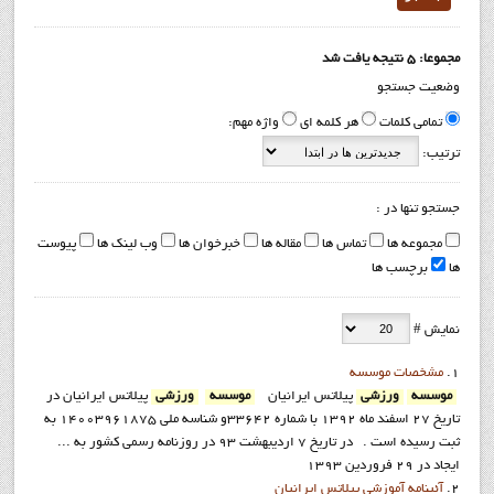
مجموعا: 5 نتیجه یافت شد
وضعیت جستجو
تمامی کلمات
هر کلمه ای
واژه مهم:
ترتیب:
جستجو تنها در :
مجموعه ها
تماس ها
مقاله ها
خبرخوان ها
وب لینک ها
پیوست
ها
برچسب ها
نمایش #
1.
مشخصات موسسه
موسسه
ورزشي
پيلاتس ايرانيان
موسسه
ورزشي
پيلاتس ايرانيان در
تاريخ 27 اسفند ماه 1392 با شماره 33642و شناسه ملي 14003961875 به
ثبت رسيده است . در تاريخ 7 ارديبهشت 93 در روزنامه رسمي کشور به ...
ایجاد در 29 فروردين 1393
2.
آئينامه آموزشي پيلاتس ايرانيان