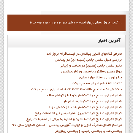
آخرين بروز رساني چهارشنبه 06 شهریور 1404 3:40:59 ب ظ .
آخرین
اخبار
معرفی کلاسهای آنلاین پیلاتس در اینستاگرام بروز شد
بررسی دلیل تنفس جانبی (سینه ای) در پیلاتس
تاثیر تنفس جانبی (عمیق) درسلامت و زیبایی
دوازدهمين سالگرد تاسيس ورزش پيلاتس
پيام نوروزي استاد بهاره عطري
فيلم اجراي صحيح حرکت roll over
فيلم اجراي صحيح حركت crisscross يا كشش تك پا با پيچ بالاتنه
فيلم اجراي صحيح حرکت كشش دوپا با زانوهاي صاف
فيلم اجراي صحيح حرکت گهواره با پاي باز
فيلم اجراي صحيح حرکت کشش تک پا و کشش دوپا
فيلم اجراي صحيح حرکت تيزرو اشاره به برخي اشتباهات رايج
فيلم اجراي صحيح حرکت هاندرد و اشاره به برخي از اشتباهات رايج
مراسم اهدای مدارک فنون و مهارت آموزش پیلاتس - استان اصفهان سال 96
پیلاتس مت یا پیلاتس زمینی، و پیلاتس ریفورمر