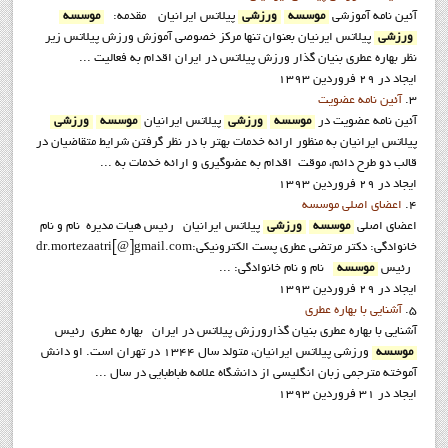
آئين نامه آموزشي
موسسه
ورزشي
پيلاتس ايرانيان مقدمه:
موسسه
ورزشي
پيلاتس ايرنيان بعنوان تنها مرکز خصوصي آموزش ورزش پيلاتس زير
نظر بهاره عطري بنيان گذار ورزش پيلاتس در ايران اقدام به فعاليت ...
ایجاد در 29 فروردين 1393
3.
آئين نامه عضويت
آئين نامه عضويت در
موسسه
ورزشي
پيلاتس ايرانيان
موسسه
ورزشي
پيلاتس ايرانيان به منظور ارائه خدمات بهتر با در نظر گرفتن شرایط متقاضیان در
قالب دو طرح دائم، موقت اقدام به عضوگيري و ارائه خدمات به ...
ایجاد در 29 فروردين 1393
4.
اعضاي اصلي موسسه
اعضاي اصلي
موسسه
ورزشي
پيلاتس ايرانيان رئيس هيات مديره نام و نام
خانوادگي: دکتر مرتضي عطري پست الکترونيکي:dr.mortezaatri[@]gmail.com
رئيس
موسسه
نام و نام خانوادگي: ...
ایجاد در 29 فروردين 1393
5.
آشنايي با بهاره عطري
آشنايي با بهاره عطري بنيان گذارورزش پيلاتس در ايران بهاره عطری رئيس
موسسه
ورزشی پیلاتس ایرانیان، متولد سال 1344 در تهران است. او دانش
آموخته مترجمی زبان انگلیسی از دانشگاه علامه طباطبایی در سال ...
ایجاد در 31 فروردين 1393