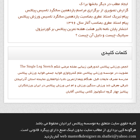
ايجاد مطلب در ديگر بخشها برا ک
گزارش تصويري از برگزاري مراسم يازدهمين سالگرد تاسيس پيلاتس
پيام تبريک استاد عطري بمناسبت يازدهمين سالگرد تاسيس ورزش پيلاتس
پيام استاد عطري بمناسب آغاز سال 1396
انتشار پايان نامه تاثیر هشت هفته تمرین پیلاتس بر کورتیزول
سیاتیک چیست و دلیل آن چیست ؟
کلمات
کلیدی
انجمن ورزشي پيلاتس
اندورفین
زیبایی
عضله عرضی شکم
The Single Leg Stretch
عضويت در موسسه ورزشي پيلاتس
علم کنترولوژي
فواید جسمی
فواید ورزش پیلاتس
مدرسه
مصرف مایعات قبل ،هنگام وبعدازتمرین
ناديا ذوالفقاري
نماينده استان آذرابيجان
شرقي معرفي شد
ورزش سنگین
ورزش و ام اس
ورزش پیلاتس در ایران
ورزشکاران
پيلاتيز
چهار گروه اسکولیوز
کلاس پیلاتس آقایان
کليه حقوق سايت متعلق به موسسه پيلاتس ايرانيان محفوظ مي باشد
هرگونه کپي برداري از مطالب سايت بدون لينک منبع داراي پيگرد قانوني است.
web master&designer:m.shafiei@yahoo.com آماربازديد