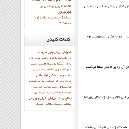
انتشار پايان نامه تاثیر هشت
هفته تمرین پیلاتس بر
ان گذار ورزش پيلاتس در ايران
کورتیزول
سیاتیک چیست و دلیل آن
چیست ؟
پيلاتس ايرانيان موسسه ورزشي پيلاتس ايرانيان در تاريخ 27 اسفند ماه 1392 با شماره 33642و شناسه ملي 14003961875 به ثبت رسيده است . در تاريخ 7 ارديبهشت 93
کلمات
کلیدی
آموزش
بیوشیمیایی
تمرينات
ورزشي
تمرینات ورزشی
ریوی
زنان
باردار
شبكه 5 سيما
عضلات اصلی
 آن را پی لا تس تلفظ می کنند
خم کننده ران
عضله راست رانی
عضله راست شکمی
ليلا سلامي
مربیان ورزش پیلاتس
مورب شکمی
موسسه ورزشی پیلاتس ایرانیان
موسسه پيلاتس ايرانيان
نسترن
 حال حاضر، دو نوبت كار روزانه
صالح زهتاب
ورزش يا رژيم
ورزشي
پيلاتس
پوست
پيلاتس چيست
ﺘﺪا ﺗﻮﺳﻂ ژوزف ﭘﯿﻼﺗﺲ ﻋﻠﻢ ﮐﻨﺘﺮل ﺑﺪن ﻧﺎم ﮔﺬاری ﺷﺪه