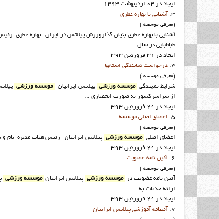
ایجاد در 03 ارديبهشت 1393
3.
آشنايي با بهاره عطري
(معرفي موسسه )
طباطبایی در سال ...
ایجاد در 31 فروردين 1393
4.
درخواست نمايندگي استانها
(معرفي موسسه )
شرايط نمايندگي
موسسه ورزشي
پيلاتس ايرانيان
موسسه ورزشي
پيلاتس
از سراسر کشور به صورت انحصاري ...
ایجاد در 29 فروردين 1393
5.
اعضاي اصلي موسسه
(معرفي موسسه )
اعضاي اصلي
موسسه ورزشي
پيلاتس ايرانيان رئيس هيات مديره نام و نام خانوادگي: دکتر مرتضي عطري 
ایجاد در 29 فروردين 1393
6.
آئين نامه عضويت
(معرفي موسسه )
آئين نامه عضويت در
موسسه ورزشي
پيلاتس ايرانيان
موسسه ورزشي
پي
ارائه خدمات به ...
ایجاد در 29 فروردين 1393
7.
آئينامه آموزشي پيلاتس ايرانيان