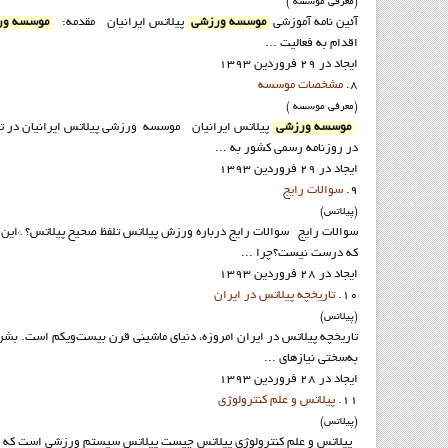
(معرفي موسسه )
آئين نامه آموزشي
موسسه ورزشي
پيلاتس ايرانيان مقدمه:
موسسه ور
اقدام به فعاليت ...
ایجاد در 29 فروردين 1393
8.
مشخصات موسسه
(معرفي موسسه )
موسسه ورزشي
در روزنامه رسمي کشور به ...
ایجاد در 29 فروردين 1393
9.
سوالات رايج
(پيلاتس)
سوالات رايج سوالات رايج درباره ورزش پيلاتس تلفظ صحيح پيلاتس؟ *این تل
که درست نیست؟چرا ...
ایجاد در 28 فروردين 1393
10.
تاريخچه پيلاتس در ايران
(پيلاتس)
تاریخچه پیلاتس در ایران امروزه، دنياي ماشيني قرن بيست‌ويكم است. بشر ب
به‌سختي نیازهای ...
ایجاد در 28 فروردين 1393
11.
پيلاتس و علم کنترولوژي
(پيلاتس)