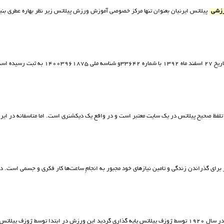
زشي
پيلاتس ايرنيان بعنوان تنها مرکز خصوصي آموزش ورزش پيلاتس زير نظر بهاره عطري بني
فظ صحیح پیلاتس در یک سایت معتبر است و در واقع یک دیکشنری است. اما متاسفانه در ایران
راي گذراندن زندگي و تامين نيازهاي خود مجبور به انجامِ ساعت‌ها كار فكري و جسمي است. در
پيلاتس و علم کنترولوژی پيلاتس چيست پیلاتس ﺳﯿﺴﺘﻢ ورزﺷﯽ اﺳﺖ ﮐﻪ در ﺳﺎل ١٩٢٠ ﺗﻮﺳﻂ ژوزف ﭘﯿﻼﺗﺲ ﭘﺎﯾﻪ ﮔﺬاری ﮔﺮدﯾﺪ اﯾﻦ ورزش در اﺑ