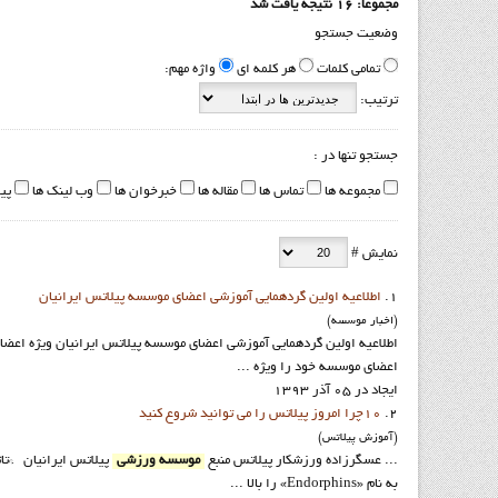
مجموعا: 16 نتیجه یافت شد
وضعیت جستجو
تمامی کلمات
هر کلمه ای
واژه مهم:
ترتیب:
جستجو تنها در :
مجموعه ها
تماس ها
مقاله ها
خبرخوان ها
وب لینک ها
پی
نمایش #
1.
اطلاعيه اولين گردهمايي آموزشي اعضاي موسسه پيلاتس ايرانيان
(اخبار موسسه)
اطلاعيه اولين گردهمايي آموزشي اعضاي موسسه پيلاتس ايرانيان ويژه اعضا
اعضاي موسسه خود را ويژه ...
ایجاد در 05 آذر 1393
2.
10چرا امروز پيلاتس را مي توانيد شروع کنيد
(آموزش پيلاتس)
... عسگرزاده ورزشکار پیلاتس منبع
موسسه ورزشي
پيلاتس ايرانيان *تا
به نام «Endorphins» را بالا ...