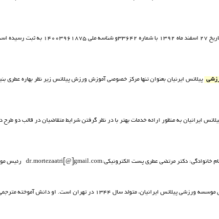
زشي
پيلاتس ايرنيان بعنوان تنها مرکز خصوصي آموزش ورزش پيلاتس زير نظر بهاره عطري بني
لاتس ايرانيان به منظور ارائه خدمات بهتر با در نظر گرفتن شرایط متقاضیان در قالب دو طرح
پست الکترونيکي:dr.mortezaatri[@]gmail.com رئيس موسسه نام و نام خانوادگي: ...
آشنايي با بهاره عطري بنيان گذارورزش پيلاتس در ايران بهاره عطری رئيس موسسه ورزشی پیلاتس ایرانیان، مت