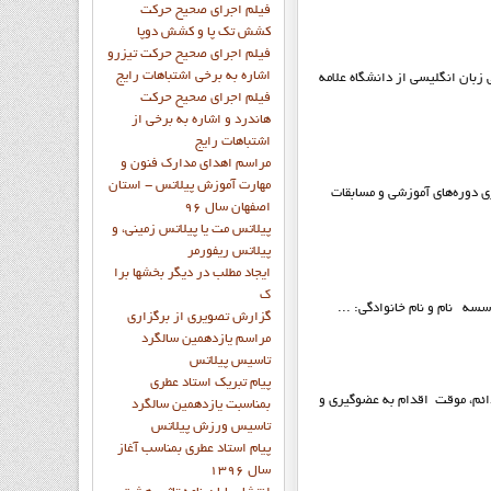
فيلم اجراي صحيح حرکت
کشش تک پا و کشش دوپا
فيلم اجراي صحيح حرکت تيزرو
اشاره به برخي اشتباهات رايج
ولد سال 1344 در تهران است. او دانش آموخته مترجمی زبان انگلیسی از دانشگاه علامه
فيلم اجراي صحيح حرکت
هاندرد و اشاره به برخي از
اشتباهات رايج
مراسم اهدای مدارک فنون و
مهارت آموزش پیلاتس - استان
دوره‌هاي آموزشي و مسابقات
اصفهان سال 96
پیلاتس مت یا پیلاتس زمینی، و
پیلاتس ریفورمر
ايجاد مطلب در ديگر بخشها برا
ک
گزارش تصويري از برگزاري
مراسم يازدهمين سالگرد
تاسيس پيلاتس
پيام تبريک استاد عطري
 دائم، موقت اقدام به عضوگيري و
بمناسبت يازدهمين سالگرد
تاسيس ورزش پيلاتس
پيام استاد عطري بمناسب آغاز
سال 1396