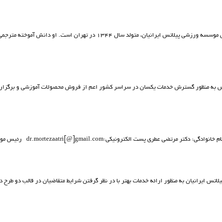
آشنايي با بهاره عطري بنيان گذارورزش پيلاتس در ايران بهاره عطری رئيس موسسه ورزشی پیلاتس ایرانیان، مت
 به منظور گسترش خدمات یکسان در سراسر کشور اعم از فروش محصولات آموزشي و برگزاري 
پست الکترونيکي:dr.mortezaatri[@]gmail.com رئيس موسسه نام و نام خانوادگي: ...
لاتس ايرانيان به منظور ارائه خدمات بهتر با در نظر گرفتن شرایط متقاضیان در قالب دو طرح