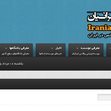
معرفي موسسه
اخبار
معرفي باشگاهها
موسسه ورزشي پيلاتس ايرانيان
خبرهاي موسسه و استانها
معرفي باشگاههاي سطح کشور
يكشنبه 18 مرداد 1405