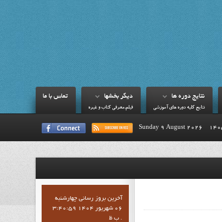
نتايج دوره ها
ديگر بخشها
تماس با ما
نتايج کليه دوره هاي آموزشي
فيلم،معرفي کتاب و غيره
Sunday 9 August 2026
آخرين بروز رساني چهارشنبه
06 شهریور 1404 3:40:59
ب ظ .