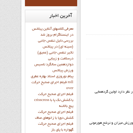
آخرین
اخبار
معرفی کلاسهای آنلاین پیلاتس
در اینستاگرام بروز شد
بررسی دلیل تنفس جانبی
(سینه ای) در پیلاتس
تاثیر تنفس جانبی (عمیق)
درسلامت و زیبایی
دوازدهمين سالگرد تاسيس
ورزش پيلاتس
پيام نوروزي استاد بهاره عطري
فيلم اجراي صحيح حرکت roll
over
 نظر دارد اولين گردهمايي
فيلم اجراي صحيح حركت
crisscross يا كشش تك پا با
پيچ بالاتنه
فيلم اجراي صحيح حرکت
كشش دوپا با زانوهاي صاف
ا ورزش ميزان و ترشح هورمونى
فيلم اجراي صحيح حرکت
گهواره با پاي باز