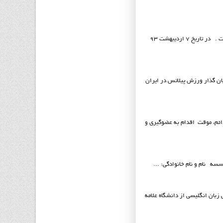
پيلاتس ايرانيان موسسه ورزشي پيلاتس ايرانيان در تاريخ 27 اسفند ماه 1392 با شماره 33642و شناسه ملي 14003961875 به ثبت رسيده است . در تاريخ 7 ارديبهشت 93
ان گذار ورزش پيلاتس در ايران
 دائم، موقت اقدام به عضوگيري و
ولد سال 1344 در تهران است. او دانش آموخته مترجمی زبان انگلیسی از دانشگاه علامه