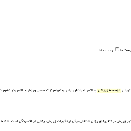
وست ها
برچسب ها
 تهران
موسسه ورزشي
پيلاتس ايرانيان اولين و تنها مرکز تخصصي ورزش پيلاتس در کشور در
ثیر ورزش بر متغیرهای روان شناختی* يكى از تأثيرات ورزش، رهايى از افسردگى است. شما ب