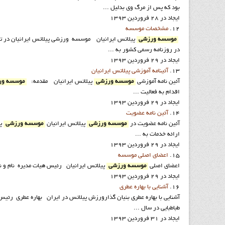
ﺑﻮد ﮐﻪ ﭘﺲ از ﻣﺮگ وی ﺑﺪﻟﯿﻞ ...
ایجاد در 28 فروردين 1393
12.
مشخصات موسسه
موسسه ورزشي
در روزنامه رسمي کشور به ...
ایجاد در 29 فروردين 1393
13.
آئينامه آموزشي پيلاتس ايرانيان
آئين نامه آموزشي
موسسه ورزشي
پيلاتس ايرانيان مقدمه:
موسسه ور
اقدام به فعاليت ...
ایجاد در 29 فروردين 1393
14.
آئين نامه عضويت
آئين نامه عضويت در
موسسه ورزشي
پيلاتس ايرانيان
موسسه ورزشي
پي
ارائه خدمات به ...
ایجاد در 29 فروردين 1393
15.
اعضاي اصلي موسسه
اعضاي اصلي
موسسه ورزشي
پيلاتس ايرانيان رئيس هيات مديره نام و نام خانوادگي: دکتر مرتضي عطري 
ایجاد در 29 فروردين 1393
16.
آشنايي با بهاره عطري
طباطبایی در سال ...
ایجاد در 31 فروردين 1393