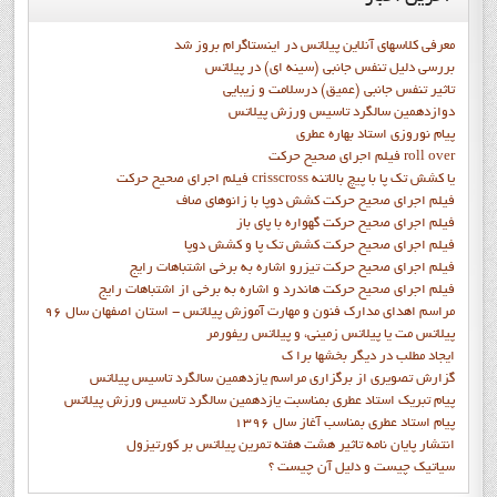
معرفی کلاسهای آنلاین پیلاتس در اینستاگرام بروز شد
بررسی دلیل تنفس جانبی (سینه ای) در پیلاتس
تاثیر تنفس جانبی (عمیق) درسلامت و زیبایی
دوازدهمين سالگرد تاسيس ورزش پيلاتس
پيام نوروزي استاد بهاره عطري
فيلم اجراي صحيح حرکت roll over
فيلم اجراي صحيح حركت crisscross يا كشش تك پا با پيچ بالاتنه
فيلم اجراي صحيح حرکت كشش دوپا با زانوهاي صاف
فيلم اجراي صحيح حرکت گهواره با پاي باز
فيلم اجراي صحيح حرکت کشش تک پا و کشش دوپا
فيلم اجراي صحيح حرکت تيزرو اشاره به برخي اشتباهات رايج
فيلم اجراي صحيح حرکت هاندرد و اشاره به برخي از اشتباهات رايج
مراسم اهدای مدارک فنون و مهارت آموزش پیلاتس - استان اصفهان سال 96
پیلاتس مت یا پیلاتس زمینی، و پیلاتس ریفورمر
ايجاد مطلب در ديگر بخشها برا ک
گزارش تصويري از برگزاري مراسم يازدهمين سالگرد تاسيس پيلاتس
پيام تبريک استاد عطري بمناسبت يازدهمين سالگرد تاسيس ورزش پيلاتس
پيام استاد عطري بمناسب آغاز سال 1396
انتشار پايان نامه تاثیر هشت هفته تمرین پیلاتس بر کورتیزول
سیاتیک چیست و دلیل آن چیست ؟