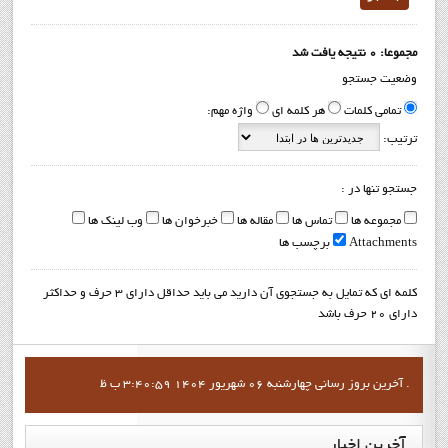
مجموعا: 0 نتیجه یافت شد
وضعیت جستجو
تمامی کلمات
هر کلمه ای
واژه مهم:
ترتیب:
جستجو تنها در :
مجموعه ها
تماس ها
مقاله ها
خبرخوان ها
وب لینک ها
Attachments
برچسب ها
کلمه ای که تمایل به جستجوی آن دارید می باید حداقل دارای 3 حرف و حداکثر
دارای 20 حرف باشد
آخرين بروز رساني چهارشنبه 06 شهریور 1404 3:40:59 ب ظ .
آخرین
اخبار