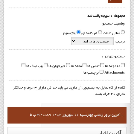
مجموعا: 0 نتیجه یافت شد
وضعیت جستجو
تمامی کلمات
هر کلمه ای
واژه مهم:
ترتیب:
جستجو تنها در :
مجموعه ها
تماس ها
مقاله ها
خبرخوان ها
وب لینک ها
Attachments
برچسب ها
کلمه ای که تمایل به جستجوی آن دارید می باید حداقل دارای 3 حرف و حداکثر
دارای 20 حرف باشد
آخرين بروز رساني چهارشنبه 06 شهریور 1404 3:40:59 ب ظ .
آخرین
اخبار