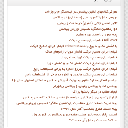
معرفی کلاسهای آنلاین پیلاتس در اینستاگرام بروز شد
بررسی دلیل تنفس جانبی (سینه ای) در پیلاتس
تاثیر تنفس جانبی (عمیق) درسلامت و زیبایی
دوازدهمين سالگرد تاسيس ورزش پيلاتس
پيام نوروزي استاد بهاره عطري
فيلم اجراي صحيح حرکت roll over
فيلم اجراي صحيح حركت crisscross يا كشش تك پا با پيچ بالاتنه
فيلم اجراي صحيح حرکت كشش دوپا با زانوهاي صاف
فيلم اجراي صحيح حرکت گهواره با پاي باز
فيلم اجراي صحيح حرکت کشش تک پا و کشش دوپا
فيلم اجراي صحيح حرکت تيزرو اشاره به برخي اشتباهات رايج
فيلم اجراي صحيح حرکت هاندرد و اشاره به برخي از اشتباهات رايج
مراسم اهدای مدارک فنون و مهارت آموزش پیلاتس - استان اصفهان سال 96
پیلاتس مت یا پیلاتس زمینی، و پیلاتس ریفورمر
ايجاد مطلب در ديگر بخشها برا ک
گزارش تصويري از برگزاري مراسم يازدهمين سالگرد تاسيس پيلاتس
پيام تبريک استاد عطري بمناسبت يازدهمين سالگرد تاسيس ورزش پيلاتس
پيام استاد عطري بمناسب آغاز سال 1396
انتشار پايان نامه تاثیر هشت هفته تمرین پیلاتس بر کورتیزول
سیاتیک چیست و دلیل آن چیست ؟