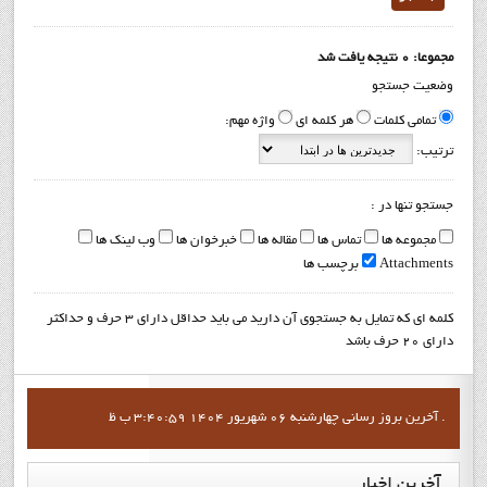
مجموعا: 0 نتیجه یافت شد
وضعیت جستجو
تمامی کلمات
هر کلمه ای
واژه مهم:
ترتیب:
جستجو تنها در :
مجموعه ها
تماس ها
مقاله ها
خبرخوان ها
وب لینک ها
Attachments
برچسب ها
کلمه ای که تمایل به جستجوی آن دارید می باید حداقل دارای 3 حرف و حداکثر
دارای 20 حرف باشد
آخرين بروز رساني چهارشنبه 06 شهریور 1404 3:40:59 ب ظ .
آخرین
اخبار