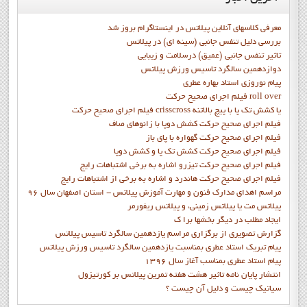
معرفی کلاسهای آنلاین پیلاتس در اینستاگرام بروز شد
بررسی دلیل تنفس جانبی (سینه ای) در پیلاتس
تاثیر تنفس جانبی (عمیق) درسلامت و زیبایی
دوازدهمين سالگرد تاسيس ورزش پيلاتس
پيام نوروزي استاد بهاره عطري
فيلم اجراي صحيح حرکت roll over
فيلم اجراي صحيح حركت crisscross يا كشش تك پا با پيچ بالاتنه
فيلم اجراي صحيح حرکت كشش دوپا با زانوهاي صاف
فيلم اجراي صحيح حرکت گهواره با پاي باز
فيلم اجراي صحيح حرکت کشش تک پا و کشش دوپا
فيلم اجراي صحيح حرکت تيزرو اشاره به برخي اشتباهات رايج
فيلم اجراي صحيح حرکت هاندرد و اشاره به برخي از اشتباهات رايج
مراسم اهدای مدارک فنون و مهارت آموزش پیلاتس - استان اصفهان سال 96
پیلاتس مت یا پیلاتس زمینی، و پیلاتس ریفورمر
ايجاد مطلب در ديگر بخشها برا ک
گزارش تصويري از برگزاري مراسم يازدهمين سالگرد تاسيس پيلاتس
پيام تبريک استاد عطري بمناسبت يازدهمين سالگرد تاسيس ورزش پيلاتس
پيام استاد عطري بمناسب آغاز سال 1396
انتشار پايان نامه تاثیر هشت هفته تمرین پیلاتس بر کورتیزول
سیاتیک چیست و دلیل آن چیست ؟