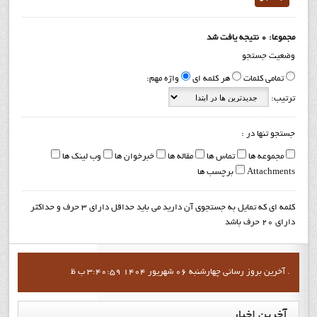
مجموعا: 0 نتیجه یافت شد
وضعیت جستجو
تمامی کلمات
هر کلمه ای
واژه مهم:
ترتیب:
جستجو تنها در :
مجموعه ها
تماس ها
مقاله ها
خبرخوان ها
وب لینک ها
Attachments
برچسب ها
کلمه ای که تمایل به جستجوی آن دارید می باید حداقل دارای 3 حرف و حداکثر
دارای 20 حرف باشد
آخرين بروز رساني چهارشنبه 06 شهریور 1404 3:40:59 ب ظ .
آخرین
اخبار