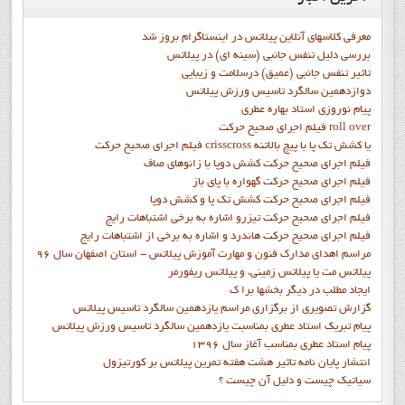
معرفی کلاسهای آنلاین پیلاتس در اینستاگرام بروز شد
بررسی دلیل تنفس جانبی (سینه ای) در پیلاتس
تاثیر تنفس جانبی (عمیق) درسلامت و زیبایی
دوازدهمين سالگرد تاسيس ورزش پيلاتس
پيام نوروزي استاد بهاره عطري
فيلم اجراي صحيح حرکت roll over
فيلم اجراي صحيح حركت crisscross يا كشش تك پا با پيچ بالاتنه
فيلم اجراي صحيح حرکت كشش دوپا با زانوهاي صاف
فيلم اجراي صحيح حرکت گهواره با پاي باز
فيلم اجراي صحيح حرکت کشش تک پا و کشش دوپا
فيلم اجراي صحيح حرکت تيزرو اشاره به برخي اشتباهات رايج
فيلم اجراي صحيح حرکت هاندرد و اشاره به برخي از اشتباهات رايج
مراسم اهدای مدارک فنون و مهارت آموزش پیلاتس - استان اصفهان سال 96
پیلاتس مت یا پیلاتس زمینی، و پیلاتس ریفورمر
ايجاد مطلب در ديگر بخشها برا ک
گزارش تصويري از برگزاري مراسم يازدهمين سالگرد تاسيس پيلاتس
پيام تبريک استاد عطري بمناسبت يازدهمين سالگرد تاسيس ورزش پيلاتس
پيام استاد عطري بمناسب آغاز سال 1396
انتشار پايان نامه تاثیر هشت هفته تمرین پیلاتس بر کورتیزول
سیاتیک چیست و دلیل آن چیست ؟