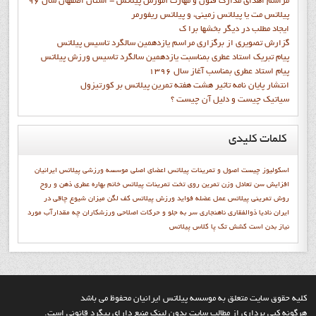
مراسم اهدای مدارک فنون و مهارت آموزش پیلاتس - استان اصفهان سال 96
پیلاتس مت یا پیلاتس زمینی، و پیلاتس ریفورمر
ايجاد مطلب در ديگر بخشها برا ک
گزارش تصويري از برگزاري مراسم يازدهمين سالگرد تاسيس پيلاتس
پيام تبريک استاد عطري بمناسبت يازدهمين سالگرد تاسيس ورزش پيلاتس
پيام استاد عطري بمناسب آغاز سال 1396
انتشار پايان نامه تاثیر هشت هفته تمرین پیلاتس بر کورتیزول
سیاتیک چیست و دلیل آن چیست ؟
کلمات
کلیدی
اسکولیوز چیست
اصول و تمرينات پيلاتس
اعضاي اصلي موسسه ورزشي پيلاتس ايرانيان
افزایش سن
تعادل وزن
تمرين روي تخت
تمرينات پيلاتس
خانم بهاره عطري
ذهن و روح
روش تمرینی پیلاتس
عمل عضله
فوايد ورزش پيلاتس
كف لگن
میزان شیوع چاقی در
ایران
نادیا ذوالفقاری
ناهنجاری سر به جلو و حرکات اصلاحی
ورزشكاران
چه مقدارآب مورد
نیاز بدن است
کشش تک پا
کلاس پيلاتس
کليه حقوق سايت متعلق به موسسه پيلاتس ايرانيان محفوظ مي باشد
هرگونه کپي برداري از مطالب سايت بدون لينک منبع داراي پيگرد قانوني است.