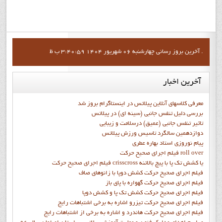
آخرين بروز رساني چهارشنبه 06 شهریور 1404 3:40:59 ب ظ .
آخرین
اخبار
معرفی کلاسهای آنلاین پیلاتس در اینستاگرام بروز شد
بررسی دلیل تنفس جانبی (سینه ای) در پیلاتس
تاثیر تنفس جانبی (عمیق) درسلامت و زیبایی
دوازدهمين سالگرد تاسيس ورزش پيلاتس
پيام نوروزي استاد بهاره عطري
فيلم اجراي صحيح حرکت roll over
فيلم اجراي صحيح حركت crisscross يا كشش تك پا با پيچ بالاتنه
فيلم اجراي صحيح حرکت كشش دوپا با زانوهاي صاف
فيلم اجراي صحيح حرکت گهواره با پاي باز
فيلم اجراي صحيح حرکت کشش تک پا و کشش دوپا
فيلم اجراي صحيح حرکت تيزرو اشاره به برخي اشتباهات رايج
فيلم اجراي صحيح حرکت هاندرد و اشاره به برخي از اشتباهات رايج