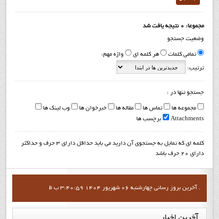
مجموعا: 0 نتیجه یافت شد
وضعیت جستجو
تمامی کلمات
هر کلمه ای
واژه مهم:
ترتیب:
جستجو تنها در :
مجموعه ها
تماس ها
مقاله ها
خبرخوان ها
وب لینک ها
Attachments
برچسب ها
کلمه ای که تمایل به جستجوی آن دارید می باید حداقل دارای 3 حرف و حداکثر
دارای 20 حرف باشد
آخرين بروز رساني چهارشنبه 06 شهریور 1404 3:40:59 ب ظ .
آخرین
اخبار