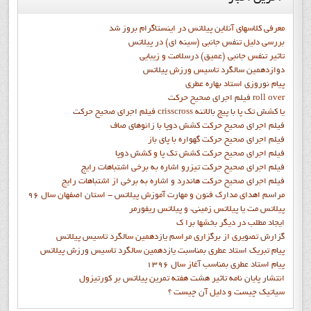
معرفی کلاسهای آنلاین پیلاتس در اینستاگرام بروز شد
بررسی دلیل تنفس جانبی (سینه ای) در پیلاتس
تاثیر تنفس جانبی (عمیق) درسلامت و زیبایی
دوازدهمين سالگرد تاسيس ورزش پيلاتس
پيام نوروزي استاد بهاره عطري
فيلم اجراي صحيح حرکت roll over
فيلم اجراي صحيح حركت crisscross يا كشش تك پا با پيچ بالاتنه
فيلم اجراي صحيح حرکت كشش دوپا با زانوهاي صاف
فيلم اجراي صحيح حرکت گهواره با پاي باز
فيلم اجراي صحيح حرکت کشش تک پا و کشش دوپا
فيلم اجراي صحيح حرکت تيزرو اشاره به برخي اشتباهات رايج
فيلم اجراي صحيح حرکت هاندرد و اشاره به برخي از اشتباهات رايج
مراسم اهدای مدارک فنون و مهارت آموزش پیلاتس - استان اصفهان سال 96
پیلاتس مت یا پیلاتس زمینی، و پیلاتس ریفورمر
ايجاد مطلب در ديگر بخشها برا ک
گزارش تصويري از برگزاري مراسم يازدهمين سالگرد تاسيس پيلاتس
پيام تبريک استاد عطري بمناسبت يازدهمين سالگرد تاسيس ورزش پيلاتس
پيام استاد عطري بمناسب آغاز سال 1396
انتشار پايان نامه تاثیر هشت هفته تمرین پیلاتس بر کورتیزول
سیاتیک چیست و دلیل آن چیست ؟