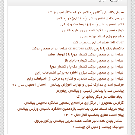
معرفی کلاسهای آنلاین پیلاتس در اینستاگرام بروز شد
بررسی دلیل تنفس جانبی (سینه ای) در پیلاتس
تاثیر تنفس جانبی (عمیق) درسلامت و زیبایی
دوازدهمين سالگرد تاسيس ورزش پيلاتس
پيام نوروزي استاد بهاره عطري
فيلم اجراي صحيح حرکت roll over
فيلم اجراي صحيح حركت crisscross يا كشش تك پا با پيچ بالاتنه
فيلم اجراي صحيح حرکت كشش دوپا با زانوهاي صاف
فيلم اجراي صحيح حرکت گهواره با پاي باز
فيلم اجراي صحيح حرکت کشش تک پا و کشش دوپا
فيلم اجراي صحيح حرکت تيزرو اشاره به برخي اشتباهات رايج
فيلم اجراي صحيح حرکت هاندرد و اشاره به برخي از اشتباهات رايج
مراسم اهدای مدارک فنون و مهارت آموزش پیلاتس - استان اصفهان سال 96
پیلاتس مت یا پیلاتس زمینی، و پیلاتس ریفورمر
ايجاد مطلب در ديگر بخشها برا ک
گزارش تصويري از برگزاري مراسم يازدهمين سالگرد تاسيس پيلاتس
پيام تبريک استاد عطري بمناسبت يازدهمين سالگرد تاسيس ورزش پيلاتس
پيام استاد عطري بمناسب آغاز سال 1396
انتشار پايان نامه تاثیر هشت هفته تمرین پیلاتس بر کورتیزول
سیاتیک چیست و دلیل آن چیست ؟