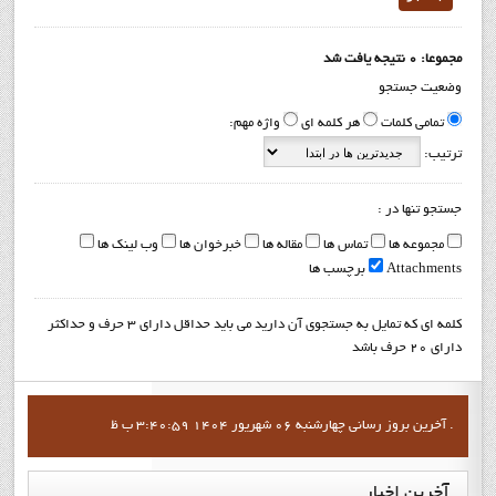
مجموعا: 0 نتیجه یافت شد
وضعیت جستجو
تمامی کلمات
هر کلمه ای
واژه مهم:
ترتیب:
جستجو تنها در :
مجموعه ها
تماس ها
مقاله ها
خبرخوان ها
وب لینک ها
Attachments
برچسب ها
کلمه ای که تمایل به جستجوی آن دارید می باید حداقل دارای 3 حرف و حداکثر
دارای 20 حرف باشد
آخرين بروز رساني چهارشنبه 06 شهریور 1404 3:40:59 ب ظ .
آخرین
اخبار