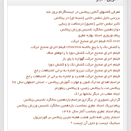
معرفی کلاسهای آنلاین پیلاتس در اینستاگرام بروز شد
بررسی دلیل تنفس جانبی (سینه ای) در پیلاتس
تاثیر تنفس جانبی (عمیق) درسلامت و زیبایی
دوازدهمين سالگرد تاسيس ورزش پيلاتس
پيام نوروزي استاد بهاره عطري
فيلم اجراي صحيح حرکت roll over
فيلم اجراي صحيح حركت crisscross يا كشش تك پا با پيچ بالاتنه
فيلم اجراي صحيح حرکت كشش دوپا با زانوهاي صاف
فيلم اجراي صحيح حرکت گهواره با پاي باز
فيلم اجراي صحيح حرکت کشش تک پا و کشش دوپا
فيلم اجراي صحيح حرکت تيزرو اشاره به برخي اشتباهات رايج
فيلم اجراي صحيح حرکت هاندرد و اشاره به برخي از اشتباهات رايج
مراسم اهدای مدارک فنون و مهارت آموزش پیلاتس - استان اصفهان سال 96
پیلاتس مت یا پیلاتس زمینی، و پیلاتس ریفورمر
ايجاد مطلب در ديگر بخشها برا ک
گزارش تصويري از برگزاري مراسم يازدهمين سالگرد تاسيس پيلاتس
پيام تبريک استاد عطري بمناسبت يازدهمين سالگرد تاسيس ورزش پيلاتس
پيام استاد عطري بمناسب آغاز سال 1396
انتشار پايان نامه تاثیر هشت هفته تمرین پیلاتس بر کورتیزول
سیاتیک چیست و دلیل آن چیست ؟