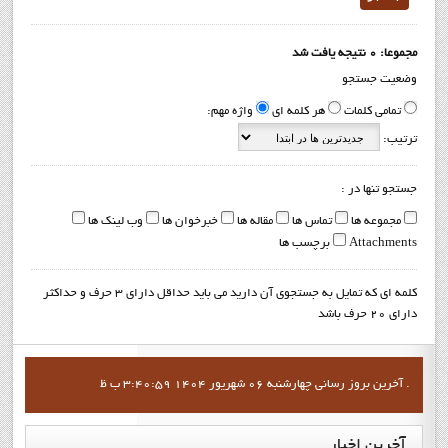
مجموعا: 0 نتیجه یافت شد
وضعیت جستجو
تمامی کلمات
هر کلمه ای
واژه مهم:
ترتیب:
جستجو تنها در :
مجموعه ها
تماس ها
مقاله ها
خبرخوان ها
وب لینک ها
Attachments
برچسب ها
کلمه ای که تمایل به جستجوی آن دارید می باید حداقل دارای 3 حرف و حداکثر
دارای 20 حرف باشد
آخرين بروز رساني چهارشنبه 06 شهریور 1404 3:40:59 ب ظ .
آخرین
اخبار