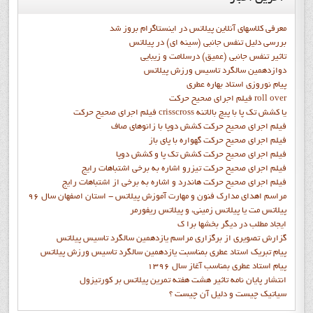
معرفی کلاسهای آنلاین پیلاتس در اینستاگرام بروز شد
بررسی دلیل تنفس جانبی (سینه ای) در پیلاتس
تاثیر تنفس جانبی (عمیق) درسلامت و زیبایی
دوازدهمين سالگرد تاسيس ورزش پيلاتس
پيام نوروزي استاد بهاره عطري
فيلم اجراي صحيح حرکت roll over
فيلم اجراي صحيح حركت crisscross يا كشش تك پا با پيچ بالاتنه
فيلم اجراي صحيح حرکت كشش دوپا با زانوهاي صاف
فيلم اجراي صحيح حرکت گهواره با پاي باز
فيلم اجراي صحيح حرکت کشش تک پا و کشش دوپا
فيلم اجراي صحيح حرکت تيزرو اشاره به برخي اشتباهات رايج
فيلم اجراي صحيح حرکت هاندرد و اشاره به برخي از اشتباهات رايج
مراسم اهدای مدارک فنون و مهارت آموزش پیلاتس - استان اصفهان سال 96
پیلاتس مت یا پیلاتس زمینی، و پیلاتس ریفورمر
ايجاد مطلب در ديگر بخشها برا ک
گزارش تصويري از برگزاري مراسم يازدهمين سالگرد تاسيس پيلاتس
پيام تبريک استاد عطري بمناسبت يازدهمين سالگرد تاسيس ورزش پيلاتس
پيام استاد عطري بمناسب آغاز سال 1396
انتشار پايان نامه تاثیر هشت هفته تمرین پیلاتس بر کورتیزول
سیاتیک چیست و دلیل آن چیست ؟