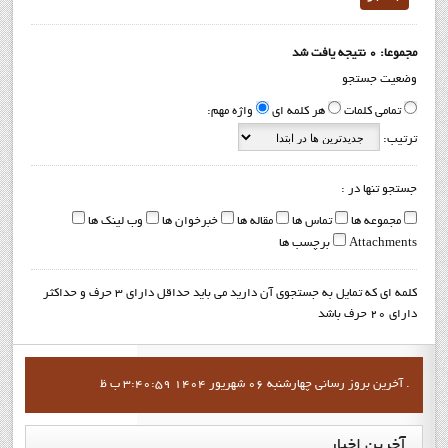
مجموعا: 0 نتیجه یافت شد
وضعیت جستجو
تمامی کلمات
هر کلمه ای
واژه مهم:
ترتیب:
جستجو تنها در :
مجموعه ها
تماس ها
مقاله ها
خبرخوان ها
وب لینک ها
Attachments
برچسب ها
کلمه ای که تمایل به جستجوی آن دارید می باید حداقل دارای 3 حرف و حداکثر
دارای 20 حرف باشد
آخرين بروز رساني چهارشنبه 06 شهریور 1404 3:40:59 ب ظ .
آخرین
اخبار