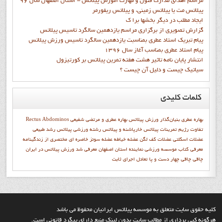
مراسم اهدای مدارک فنون و مهارت آموزش پیلاتس - استان اصفهان سال 96
پیلاتس مت یا پیلاتس زمینی، و پیلاتس ریفورمر
ايجاد مطلب در ديگر بخشها برا ک
گزارش تصويري از برگزاري مراسم يازدهمين سالگرد تاسيس پيلاتس
پيام تبريک استاد عطري بمناسبت يازدهمين سالگرد تاسيس ورزش پيلاتس
پيام استاد عطري بمناسب آغاز سال 1396
انتشار پايان نامه تاثیر هشت هفته تمرین پیلاتس بر کورتیزول
سیاتیک چیست و دلیل آن چیست ؟
کلمات
کلیدی
بهاره عطري بنيان‌گذار ورزش پيلاتس
بهاره عطري و مرتضي شفيعي
Rectus Abdominos
تفاوت رژيم
تمرینات پیلاتس
خارپاشنه و پیلاتس
رشته ورزشي پيلاتس
رشد طبيعي
عضلات اسکلتی
عضلات کف لگن
عضله خیاطه
عضله سوئز خاصره ای
مختصري از زندگينامه
معرفي کتاب
موسسه ورزشي
نماينده استان اصفهان معرفي شد
ورزش پيلاتس در ايران
چاقي
چاقی
چهار دست و پا تعادل اجراي ثابت
کليه حقوق سايت متعلق به موسسه پيلاتس ايرانيان محفوظ مي باشد
هرگونه کپي برداري از مطالب سايت بدون لينک منبع داراي پيگرد قانوني است.