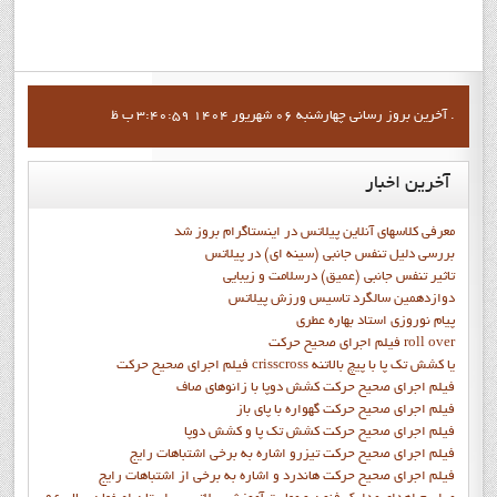
آخرين بروز رساني چهارشنبه 06 شهریور 1404 3:40:59 ب ظ .
آخرین
اخبار
معرفی کلاسهای آنلاین پیلاتس در اینستاگرام بروز شد
بررسی دلیل تنفس جانبی (سینه ای) در پیلاتس
تاثیر تنفس جانبی (عمیق) درسلامت و زیبایی
دوازدهمين سالگرد تاسيس ورزش پيلاتس
پيام نوروزي استاد بهاره عطري
فيلم اجراي صحيح حرکت roll over
فيلم اجراي صحيح حركت crisscross يا كشش تك پا با پيچ بالاتنه
فيلم اجراي صحيح حرکت كشش دوپا با زانوهاي صاف
فيلم اجراي صحيح حرکت گهواره با پاي باز
فيلم اجراي صحيح حرکت کشش تک پا و کشش دوپا
فيلم اجراي صحيح حرکت تيزرو اشاره به برخي اشتباهات رايج
فيلم اجراي صحيح حرکت هاندرد و اشاره به برخي از اشتباهات رايج