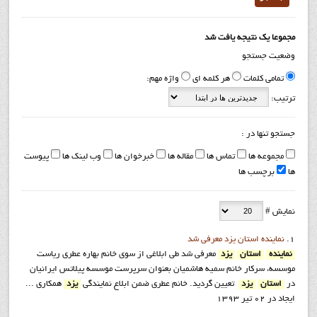
مجموعا یک نتیجه یافت شد
وضعیت جستجو
تمامی کلمات
هر کلمه ای
واژه مهم:
ترتیب:
جستجو تنها در :
مجموعه ها
تماس ها
مقاله ها
خبرخوان ها
وب لینک ها
پیوست
ها
برچسب ها
نمایش #
1.
نماينده استان يزد معرفي شد
نماينده
استان
يزد
معرفي شد طي ابلاغي از سوي خانم بهاره عطري رياست
موسسه، سرکار خانم سميه هاشميان بعنوان سرپرست موسسه پيلاتس ايرانيان
در
استان
يزد
تعيين گرديد. خانم عطری ضمن ابلاع نمایندگی
يزد
همکاری ...
ایجاد در 02 تیر 1393