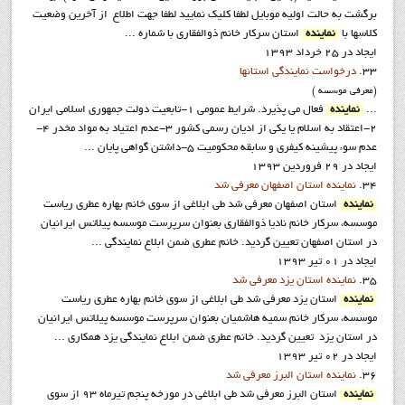
برگشت به حالت اوليه موبايل لطفا کليک نماييد لطفا جهت اطلاع از آخرين وضعيت
کلاسها با
نماينده
استان سرکار خانم ذوالفقاري با شماره ...
ایجاد در 25 خرداد 1393
33.
درخواست نمايندگي استانها
(معرفي موسسه )
...
نماينده
فعال می پذیرد. شرايط عمومي 1-تابعیت دولت جمهوری اسلامی ایران
2-اعتقاد به اسلام یا یکی از ادیان رسمی کشور 3-عدم اعتیاد به مواد مخدر 4-
عدم سوء پیشینه کیفری و سابقه محکومیت 5-داشتن گواهی پایان ...
ایجاد در 29 فروردين 1393
34.
نماينده استان اصفهان معرفي شد
نماينده
استان اصفهان معرفي شد طي ابلاغي از سوي خانم بهاره عطري رياست
موسسه، سرکار خانم ناديا ذوالفقاري بعنوان سرپرست موسسه پيلاتس ايرانيان
در استان اصفهان تعيين گرديد. خانم عطری ضمن ابلاع نمایندگی ...
ایجاد در 01 تیر 1393
35.
نماينده استان يزد معرفي شد
نماينده
استان يزد معرفي شد طي ابلاغي از سوي خانم بهاره عطري رياست
موسسه، سرکار خانم سميه هاشميان بعنوان سرپرست موسسه پيلاتس ايرانيان
در استان يزد تعيين گرديد. خانم عطری ضمن ابلاع نمایندگی يزد همکاری ...
ایجاد در 02 تیر 1393
36.
نماينده استان البرز معرفي شد
نماينده
استان البرز معرفي شد طي ابلاغي در مورخه پنجم تيرماه 93 از سوي