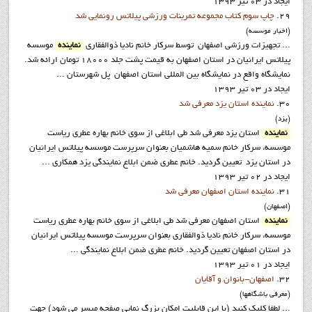
ایجاد در 03 تیر 1393
29.
چاپ سوم کتاب مجموعه تمرينات ورزشي پيلاتس رونمايي شد
(اخبار موسسه)
... تجهيزات ورزشي اصفهان توسط سرکار خانم ناديا ذوالفقاري
نماينده
موسسه
پيلاتس ايرانيان در استان اصفهان به قيمت پشت جلد 18000 تومان ارائه شد.
نمايشگاه واقع در نمايشگاه بين المللي استان اصفهان پل شهرستان ...
ایجاد در 03 تیر 1393
30.
نماينده استان يزد معرفي شد
(يزد)
نماينده
استان يزد معرفي شد طي ابلاغي از سوي خانم بهاره عطري رياست
موسسه، سرکار خانم سميه هاشميان بعنوان سرپرست موسسه پيلاتس ايرانيان
در استان يزد تعيين گرديد. خانم عطری ضمن ابلاع نمایندگی يزد همکاری ...
ایجاد در 02 تیر 1393
31.
نماينده استان اصفهان معرفي شد
(اصفهان)
نماينده
استان اصفهان معرفي شد طي ابلاغي از سوي خانم بهاره عطري رياست
موسسه، سرکار خانم ناديا ذوالفقاري بعنوان سرپرست موسسه پيلاتس ايرانيان
در استان اصفهان تعيين گرديد. خانم عطری ضمن ابلاع نمایندگی ...
ایجاد در 01 تیر 1393
32.
اصفهان-بانوان و آقايان
(معرفي باشگاهها)
... لطفا کليک کنيد (با اين قابليت امکان بزرگ نمايي صفحه ميسر مي شود) جهت