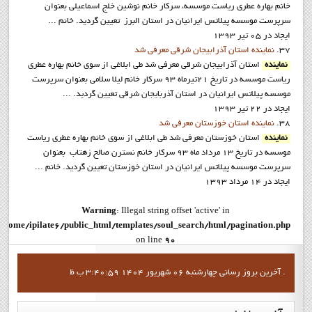
خانم بهاره عطري رياست موسسه، سرکار خانم نوشين خلج اسماعيلي بعنوان
سرپرست موسسه پيلاتس ايرانيان در استان البرز تعيين گرديد. خانم ...
ایجاد در 05 تیر 1393
37.
نماينده استان آذرابيجان شرقي معرفي شد
نماينده
استان آذرابيجان شرقي معرفي شد طي ابلاغي از سوي خانم بهاره عطري
رياست موسسه در تاريخ 21تيرماه 93 سرکار خانم ليلا سلامي بعنوان سرپرست
موسسه پيلاتس ايرانيان در استان آذربايجان شرقي تعيين گرديد. ...
ایجاد در 22 تیر 1393
38.
نماينده استان خوزستان معرفي شد
نماينده
استان خوزستان معرفي شد طي ابلاغي از سوي خانم بهاره عطري رياست
موسسه در تاريخ 13 مرداد ماه 93 سرکار خانم نسترن صالح زهتاب بعنوان
سرپرست موسسه پيلاتس ايرانيان در استان خوزستان تعيين گرديد. خانم ...
ایجاد در 14 مرداد 1393
Warning
: Illegal string offset 'active' in
/home/ipilate6/public_html/templates/soul_search/html/pagination.php
on line
90
Warning
: Illegal string offset 'active' in
آخرين بروز رساني چهارشنبه 06 شهریور 1404 3:40:59 ب ظ .
/home/ipilate6/public_html/templates/soul_search/html/pagination.php
on line
96