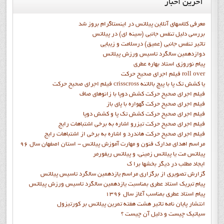
آخرین
اخبار
Warning
: Illegal string offset 'active' in
/home/ipilate6/public_html/templates/soul_search/html/pagination.php
معرفی کلاسهای آنلاین پیلاتس در اینستاگرام بروز شد
on line
90
بررسی دلیل تنفس جانبی (سینه ای) در پیلاتس
تاثیر تنفس جانبی (عمیق) درسلامت و زیبایی
Warning
: Illegal string offset 'active' in
دوازدهمين سالگرد تاسيس ورزش پيلاتس
پيام نوروزي استاد بهاره عطري
/home/ipilate6/public_html/templates/soul_search/html/pagination.php
فيلم اجراي صحيح حرکت roll over
on line
96
فيلم اجراي صحيح حركت crisscross يا كشش تك پا با پيچ بالاتنه
«
شروع
قبلی
2
1
بعدی
پایان
»
فيلم اجراي صحيح حرکت كشش دوپا با زانوهاي صاف
فيلم اجراي صحيح حرکت گهواره با پاي باز
فيلم اجراي صحيح حرکت کشش تک پا و کشش دوپا
فيلم اجراي صحيح حرکت تيزرو اشاره به برخي اشتباهات رايج
فيلم اجراي صحيح حرکت هاندرد و اشاره به برخي از اشتباهات رايج
مراسم اهدای مدارک فنون و مهارت آموزش پیلاتس - استان اصفهان سال 96
پیلاتس مت یا پیلاتس زمینی، و پیلاتس ریفورمر
ايجاد مطلب در ديگر بخشها برا ک
گزارش تصويري از برگزاري مراسم يازدهمين سالگرد تاسيس پيلاتس
پيام تبريک استاد عطري بمناسبت يازدهمين سالگرد تاسيس ورزش پيلاتس
پيام استاد عطري بمناسب آغاز سال 1396
انتشار پايان نامه تاثیر هشت هفته تمرین پیلاتس بر کورتیزول
سیاتیک چیست و دلیل آن چیست ؟