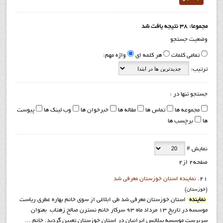
مجموعا: 38 نتیجه یافت شد
وضعیت جستجو
تمامی کلمات
هر کلمه ای
واژه مهم:
ترتیب:
جستجو تنها در :
مجموعه ها
تماس ها
مقاله ها
خبرخوان ها
وب لینک ها
پیوست
ها
برچسب ها
نمایش #
صفحه2 از2
21.
نماينده استان خوزستان معرفي شد
(خوزستان)
نماينده
استان خوزستان معرفي شد طي ابلاغي از سوي خانم بهاره عطري رياست
موسسه در تاريخ 13 مرداد ماه 93 سرکار خانم نسترن صالح زهتاب بعنوان
سرپرست موسسه پيلاتس ايرانيان در استان خوزستان تعيين گرديد. خانم ...