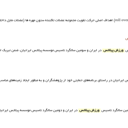
نمايش صحيح حركت برگشت به پشت يا رول اوور حركت برگشت به پشت (roll over) اهداف اصلي حركت تقويت مجموعه عضلات تاكننده ستون مهره
س
یس
ورزش پيلاتس
در ايران و سومين سالگرد تاسيس موسسه پيلاتس ايرانيان، ضمن تبریک این
ايرانيان در راستاي برنامه‌هاي حمايتي خود از پژوهشگران و به منظور ايجاد زمينه‌هاي مناسب
مين سالگرد تاسيس
ورزش پيلاتس
در ايران و دومين سالگرد تاسيس موسسه پيلاتس ايرانيا