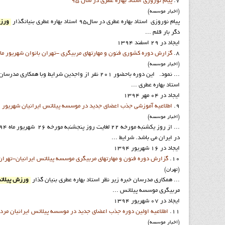
7.
پيام نوروزي استاد بهاره عطري در سال 95
(اخبار موسسه)
پيام نوروزي استاد بهاره عطري در سال95 استاد بهاره عطري بنيانگذار
ورز
دگر بار قلم ...
ایجاد در 29 اسفند 1394
8.
گزارش دوره کشوري فنون و مهارتهاي مربيگري -تهران بانوان شهريور ماه 4
(اخبار موسسه)
... نمود. اين دوره باحضور 201 نفر از واجدين شرايط وبا همکاري مدرسان خبره زير نظر استاد بهاره عطري بنيان گذار
استاد بهاره عطري ...
ایجاد در 04 مهر 1394
9.
اطلاعيه آموزشي جذب اعضاي جديد در موسسه پيلاتس ايرانيان شهريور 94 ويژه متقاضيان کل کشور
(اخبار موسسه)
... از روز يکشنبه مورخه 22 لغايت روز پنجشنبه مورخه 26 شهريور ماه 94به مدت 5 روز با شرايط ذيل در تهران برگزار نمايد. مدرس اين دوره استاد سرکار خانم بهاره عطري بنيانگذار
در ايران مي باشد. شرايط ...
ایجاد در 16 شهریور 1394
10.
گزارش دوره فنون و مهارتهاي مربيگري موسسه پيلاتس ايرانيان-تهران با
(تهران)
... همکاري مدرسان خبره زير نظر استاد بهاره عطري بنيان گذار
ورزش پيلا
مربيگري موسسه پيلاتس ...
ایجاد در 07 شهریور 1394
11.
اطلاعيه اولين دوره جذب اعضاي جديد در موسسه پيلاتس ايرانيان مردادم
(اخبار موسسه)