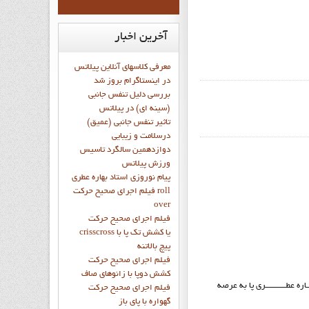
آخرین
اخبار
معرفی کلاسهای آنلاین پیلاتس
در اینستاگرام بروز شد
بررسی دلیل تنفس جانبی
(سینه ای) در پیلاتس
تاثیر تنفس جانبی (عمیق)
درسلامت و زیبایی
دوازدهمين سالگرد تاسيس
ورزش پيلاتس
پيام نوروزي استاد بهاره عطري
فيلم اجراي صحيح حرکت roll
over
فيلم اجراي صحيح حركت
crisscross يا كشش تك پا با
پيچ بالاتنه
فيلم اجراي صحيح حرکت
كشش دوپا با زانوهاي صاف
تاد بهــــــــــاره عطــــــــــري پا به عرصه
فيلم اجراي صحيح حرکت
گهواره با پاي باز