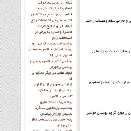
فيلم اجراي صحيح حرکت
کشش تک پا و کشش دوپا
فيلم اجراي صحيح حرکت تيزرو
اشاره به برخي اشتباهات رايج
 ها (عضلات مايل داخلي و خارجي شكم و عضلات راست
فيلم اجراي صحيح حرکت
هاندرد و اشاره به برخي از
اشتباهات رايج
مراسم اهدای مدارک فنون و
مهارت آموزش پیلاتس - استان
 مناسبت فرخنده به تمامی
اصفهان سال 96
پیلاتس مت یا پیلاتس زمینی، و
پیلاتس ریفورمر
ايجاد مطلب در ديگر بخشها برا
ک
 براي رشد و ارتقاء پژوهشهاي
گزارش تصويري از برگزاري
مراسم يازدهمين سالگرد
تاسيس پيلاتس
پيام تبريک استاد عطري
بمناسبت يازدهمين سالگرد
ن ز جهان، گرچه بوستان خوشتر
تاسيس ورزش پيلاتس
پيام استاد عطري بمناسب آغاز
سال 1396