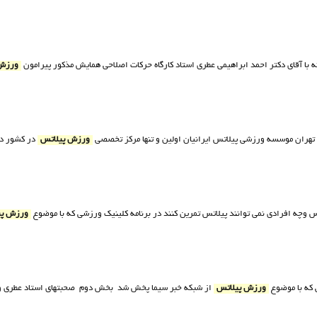
با آقاي دکتر احمد ابراهيمي عطري استاد کارگاه حرکات اصلاحي همايش مذکور پيرامون
ورزش 
 تهران موسسه ورزشي پيلاتس ايرانيان اولين و تنها مرکز تخصصي
ورزش پيلاتس
در کشور در
 وچه افرادي نمي توانند پيلاتس تمرين کنند در برنامه کلينيک ورزشي که با موضوع
ورزش پي
 که با موضوع
ورزش پيلاتس
از شبکه خبر سيما پخش شد بخش دوم صحبتهاي استاد عطري و گ