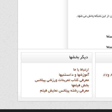
ان از اين شبکه پخش مي شود.
War
War
ديگر
بخشها
War
War
ارتباط با ما
آموزشها و دانستنيها
War
معرفي کتاب تمرينات ورزشي پيلاتس
بخش فيلمها
War
معرفي رشته پيلاتس نمايش فيلم