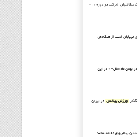
در ايران مي باشد. شرايط و مدارک متقاضيان شركت در دوره : 1-
 بی‌پایان است از هنگامه‌ی
در بهمن ماه سال93 در اين
ورزش پيلاتس
در ايران
دن بيماريهاي مختلف مانند