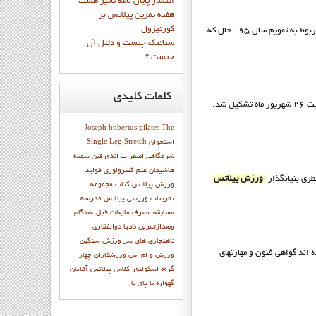
انتشار پايان نامه تاثیر هشت
هفته تمرین پیلاتس بر
کورتیزول
در ايران در پيامي فرا رسيدن سال 95 را تبريک گفتند. متن پيام شامل 4 پوستر مربوط به تقويم سال 95 : حال که
سیاتیک چیست و دلیل آن
چیست ؟
کلمات
کلیدی
در ايران به مدت 5 روز از 22 لغايت 26 شهريور ماه تشکيل شد.
Joseph hubertus pilates
The
استخوان
Single Leg Stretch
شرمگاهي
اضطراب
اندورفین
سميه
هاشيمان
علم کنترولوژي
فواید
ورزش پيلاتس
ورزش پیلاتس
كتاب مجموعه
تمرينات ورزشي پيلاتس
مدرسه
مسابقه
مصرف مایعات قبل ،هنگام
وبعدازتمرین
ناديا ذوالفقاري
ناهنجاری های سر
ورزش سنگین
وره شده اند گواهي فنون و مهارتهاي
ورزش و ام اس
ورزشکاران
چهار
گروه اسکولیوز
کلاس پیلاتس آقایان
گهواره با پاي باز