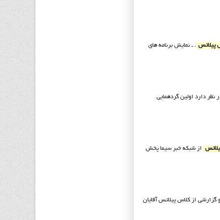
پيلاتس
. ـ نمایش برنامه های
 نظر دارد اولين گردهمايي
لاتس
از شبکه خبر سيما پخش
زارشي از کلاس پيلاتس آقايان