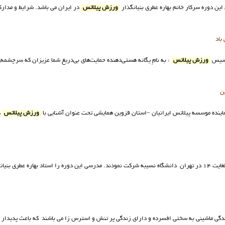
ورزش پيلاتس
باد
اسيس
ورزش پيلاتس
: به نامِ یگانه هستی‌دهنده حمایت‌های بی‌دریغ شما عزیزان که سرچشمه‌ی
ن
ينده موسسه پيلاتس ايرانيان –استان قزوين همايشي تحت عنوان آشنايي با
ورزش پيلاتس
زندگي ماشيني به سختي افسرده و داراي زندگي پر تنش و استرس زا مي باشند كه باعث پديدار ش