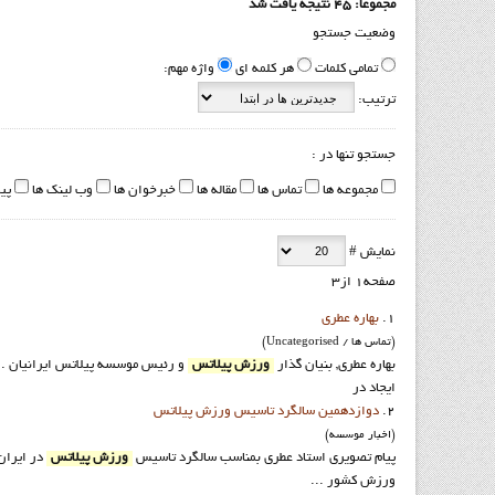
مجموعا: 45 نتیجه یافت شد
وضعیت جستجو
تمامی کلمات
هر کلمه ای
واژه مهم:
ترتیب:
جستجو تنها در :
مجموعه ها
تماس ها
مقاله ها
خبرخوان ها
وب لینک ها
پی
نمایش #
صفحه1 از3
1.
بهاره عطري
(تماس ها / Uncategorised)
بهاره عطري, بنيان گذار
ورزش پيلاتس
و رئيس موسسه پيلاتس ايرانيان ..
ایجاد در
2.
دوازدهمين سالگرد تاسيس ورزش پيلاتس
(اخبار موسسه)
پيام تصويري استاد عطري بمناسب سالگرد تاسيس
ورزش پيلاتس
ورزش كشور ...