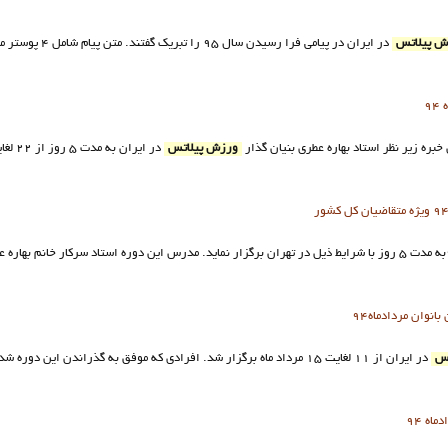
ش پيلاتس
9
ورزش پيلاتس
نوان مردادماه94
تس
در ايران از 11 لغايت 15 مرداد ماه برگزار شد. افرادي که موفق به گذراندن اين د
اه 94