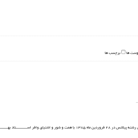
وست ها
برچسب ها
.
در ايران رشته پيلاتس در ٢٨ فروردين ماه ١٣٨٥ با همت و شور و اشتیاق وافر اســــــــــــ