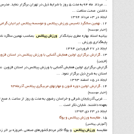
... مرداد ماه 94به مدت 5 روز با شرايط ذيل در تهران برگزار نمايد. مدرس اين دوره سرکار خانم بهاره عطري بنيانگذار
داشتن صحت سلامت ...
ایجاد در 03 مرداد 1394
12.
نهمين سالگرد تاسيس ورزش پيلاتس و موسسه پيلاتس ايرانيان گرامي 
(اخبار موسسه)
بيانيه استاد بهاره عطري بنيانگذار
ورزش پيلاتس
بمناسب نهمين ساگرد ت
پایه‌گذاری ورزش ...
ایجاد در 27 فروردين 1394
13.
گزارش برگزاری اولین همایش آشنایی با ورزش پیلاتس در استان قزوي
(قزوين)
گزارش برگزاری اولین همایش آشنایی با ورزش پیلاتس در استان قزوين نما
استان به شرح ذيل برگزار نمود. ...
ایجاد در 05 اسفند 1393
14.
گزارش اولين دوره فنون و مهارتهاي مربيگري پيلاتس آذرماه93
(اخبار موسسه)
... غربي،آذربايجان شرقي و خراسان رضوي به مدت 5 روز از ساعت 8 صبح لغايت 14 در تهران دانشگاه نسيبه شرکت نمودند. مدرسي اين دوره را استاد بهاره عطري بنيانگذار
بعهده داشتند. شايان ذکر است ...
ایجاد در 23 دی 1393
15.
مقايسه ورزش پيلاتس و يوگا
(آموزش پيلاتس)
مقايسه
ورزش پيلاتس
و يوگا اكثر مردم كشورهاي صنعتي ،امروزه بر اثر 