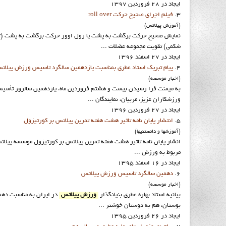
ایجاد در 28 فروردين 1397
3.
فيلم اجراي صحيح حرکت roll over
(آموزش پيلاتس)
شكمي) تقويت مجموعه عضلات ...
ایجاد در 27 اسفند 1396
4.
پيام تبريک استاد عطري بمناسبت يازدهمين سالگرد تاسيس ورزش پيلات
(اخبار موسسه)
به میمنت فرا رسیدن بيست و هشتم فروردين ماه، يازدهمين سالروز تأس
ورزشکاران عزيز، مربيان، نمايندگان ...
ایجاد در 27 فروردين 1396
5.
انتشار پايان نامه تاثیر هشت هفته تمرین پیلاتس بر کورتیزول
(آموزشها و دانستنيها)
انشار پايان نامه تاثیر هشت هفته تمرین پیلاتس بر کورتیزول موسسه پيلاتس 
مربوط به ورزش ...
ایجاد در 16 اسفند 1395
6.
دهمين سالگرد تاسيس ورزش پيلاتس
(اخبار موسسه)
بيانيه استاد بهاره عطري بنيانگذار
ورزش پيلاتس
در ايران به مناسبت ده
بوستان، هم به دوستان خوشتر ...
ایجاد در 26 فروردين 1395