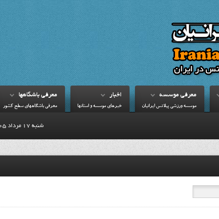
معرفي موسسه
اخبار
معرفي باشگاهها
موسسه ورزشي پيلاتس ايرانيان
خبرهاي موسسه و استانها
معرفي باشگاههاي سطح کشور
شنبه 17 مرداد 1405