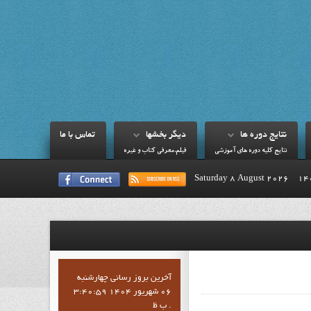
نتايج دوره ها
ديگر بخشها
تماس با ما
نتايج کليه دوره هاي آموزشي
فيلم،معرفي کتاب و غيره
Saturday 8 August 2026
آخرين بروز رساني چهارشنبه
06 شهریور 1404 3:40:59
ب ظ .