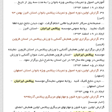
آموزشی اصول و تمرینات پیلاتس ویزه بانوان را به مدت سه روز از تاریخ ...
ایجاد در 19 اسفند 1393
36.
گزارش اولین دوره اصول و تمرینات پیلاتس بانوان استان البرز بهمن 93
(البرز)
... صمیمانه ی سرکار خانم فریبا طالبی انجام گرفت. جهت ديدن نتايج دوره لطفا
کليک نماييد. روابط عمومي موسسه
پيلاتس ايرانيان
–استان البرز ...
ایجاد در 09 اسفند 1393
37.
گزارش برگزاری اولین همایش آشنایی با ورزش پیلاتس در استان قزوين
(قزوين)
گزارش برگزاری اولین همایش آشنایی با ورزش پیلاتس در استان قزوين نماينده
موسسه
پيلاتس ايرانيان
–استان قزوين همايشي تحت عنوان آشنايي با ورزش
پيلاتس در بهمن ماه سال93 در اين استان به شرح ذيل برگزار نمود. ...
ایجاد در 05 اسفند 1393
38.
گزارش اولین دوره اصول و تمرینات پیلاتس ویژه بانوان استان اصفهان
(اصفهان)
... ديدن نتايج کليک کنيد روابط عمومي نمايندگي موسسه
پيلاتس ايرانيان
–
استان اصفهان ...
ایجاد در 28 بهمن 1393
39.
گزارش اولين دوره فنون و مهارتهاي مربيگري پيلاتس آذرماه93
(اخبار موسسه)
گزارش اولين دوره فنون و مهارتهاي مربيگري پيلاتس اولين همايش اعضاي