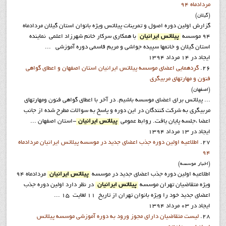
مردادماه 94
(گيلان)
گزارش اولین دوره اصول و تمرینات پیلاتس ویژه بانوان استان گيلان مردادماه
94 موسسه
پيلاتس ايرانيان
با همکاري سرکار خانم شهرزاد اعلمي نماينده
استان گيلان و خانمها سپيده جواشي و مريم قاسمي دوره آموزشي ...
ایجاد در 14 مرداد 1394
26.
گردهمایی اعضای موسسه پیلاتس ایرانیان استان اصفهان و اعطای گواهی
فنون و مهارتهای مربیگری
(اصفهان)
... پیلاتس برای اعضاي موسسه باشيم. در آخر با اعطای گواهی فنون ومهارتهای
مربیگری به شرکت کنندگان در این دوره و پاسخ به سوالات مطرح شده از جانب
اعضا ،جلسه پایان یافت. روابط عمومي
پيلاتس ايرانيان
-استان اصفهان ...
ایجاد در 13 مرداد 1394
27.
اطلاعيه اولين دوره جذب اعضاي جديد در موسسه پيلاتس ايرانيان مردادماه
94
(اخبار موسسه)
اطلاعيه اولين دوره جذب اعضاي جديد در موسسه
پيلاتس ايرانيان
مردادماه 94
ويژه متقاضيان تهران موسسه
پيلاتس ايرانيان
در نظر دارد اولين دوره جذب
اعضاي جديد خود را ويژه بانوان تهران از تاريخ 11 لغايت 15 ...
ایجاد در 03 مرداد 1394
28.
ليست متقاضيان داراي مجوز ورود به دوره آموزشي موسسه پيلاتس