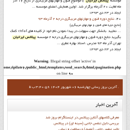
موسسه
پيلاتس ايرانيان
با موضوع فنون و مهارتهاي مربيگري از تاريخ 16 آذر
ماه لغايت 20 آذرماه برگزار شد. اولين همايش اعضاي موسسه ...
ایجاد در 23 دی 1393
40.
نتايج دوره فنون و مهارتهاي مربيگري درجه 2 آذرماه 93
(نتايج دوره هاي فنون و مهارتهاي مربيگري)
... نماييد .باتشکر جهت سهولت در پيدا نمودن نام خود از کليده هاي ctrl+f کمک
بگيريد نتايج دوره فنون و مهارتهاي مربيگري درجه 2 موسسه
پيلاتس ايرانيان
تهران آذر ماه 93 مدرس :استاد بهاره عطري ...
ایجاد در 23 دی 1393
Warning
: Illegal string offset 'active' in
/home/ipilate6/public_html/templates/soul_search/html/pagination.php
on line
90
Warning
: Illegal string offset 'active' in
آخرين بروز رساني چهارشنبه 06 شهریور 1404 3:40:59 ب ظ .
/home/ipilate6/public_html/templates/soul_search/html/pagination.php
on line
96
آخرین
اخبار
Warning
: Illegal string offset 'active' in
/home/ipilate6/public_html/templates/soul_search/html/pagination.php
معرفی کلاسهای آنلاین پیلاتس در اینستاگرام بروز شد
on line
90
بررسی دلیل تنفس جانبی (سینه ای) در پیلاتس
تاثیر تنفس جانبی (عمیق) درسلامت و زیبایی