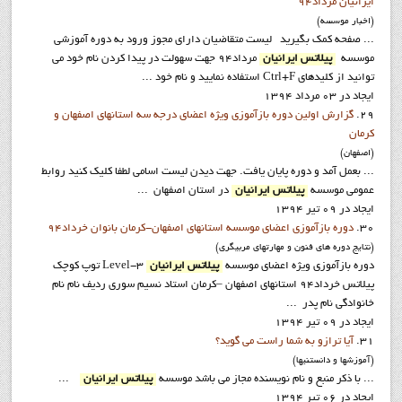
ايرانيان مرداد94
(اخبار موسسه)
... صفحه کمک بگيريد ليست متقاضيان داراي مجوز ورود به دوره آموزشي
موسسه
پيلاتس ايرانيان
مرداد94 جهت سهولت در پيدا کردن نام خود مي
توانيد از کليدهاي Ctrl+F استفاده نماييد و نام خود ...
ایجاد در 03 مرداد 1394
29.
گزارش اولین دوره بازآموزي ویژه اعضاي درجه سه استانهاي اصفهان و
کرمان
(اصفهان)
... بعمل آمد و دوره پایان یافت. جهت ديدن ليست اسامي لطفا کليک کنيد روابط
عمومي موسسه
پيلاتس ايرانيان
در استان اصفهان ...
ایجاد در 09 تیر 1394
30.
دوره بازآموزي اعضاي موسسه استانهاي اصفهان-کرمان بانوان خرداد94
(نتايج دوره هاي فنون و مهارتهاي مربيگري)
دوره بازآموزي ويژه اعضاي موسسه
پيلاتس ايرانيان
Level-3 توپ کوچک
پيلاتس خرداد94 استانهاي اصفهان –کرمان استاد نسيم سوري رديف نام نام
خانوادگي نام پدر ...
ایجاد در 09 تیر 1394
31.
آیا ترازو به شما راست می گوید؟
(آموزشها و دانستنيها)
... با ذکر منبع و نام نويسنده مجاز مي باشد موسسه
پيلاتس ايرانيان
...
ایجاد در 06 تیر 1394