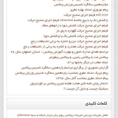
Warning
: Illegal string offset 'active' in
دوازدهمين سالگرد تاسيس ورزش پيلاتس
پيام نوروزي استاد بهاره عطري
/home/ipilate6/public_html/templates/soul_search/html/pagination.php
فيلم اجراي صحيح حرکت roll over
on line
96
فيلم اجراي صحيح حركت crisscross يا كشش تك پا با پيچ بالاتنه
فيلم اجراي صحيح حرکت كشش دوپا با زانوهاي صاف
Warning
: Illegal string offset 'active' in
فيلم اجراي صحيح حرکت گهواره با پاي باز
/home/ipilate6/public_html/templates/soul_search/html/pagination.php
فيلم اجراي صحيح حرکت کشش تک پا و کشش دوپا
on line
90
فيلم اجراي صحيح حرکت تيزرو اشاره به برخي اشتباهات رايج
فيلم اجراي صحيح حرکت هاندرد و اشاره به برخي از اشتباهات رايج
Warning
: Illegal string offset 'active' in
مراسم اهدای مدارک فنون و مهارت آموزش پیلاتس - استان اصفهان سال 96
/home/ipilate6/public_html/templates/soul_search/html/pagination.php
پیلاتس مت یا پیلاتس زمینی، و پیلاتس ریفورمر
on line
96
ايجاد مطلب در ديگر بخشها برا ک
«
شروع
قبلی
3
2
1
بعدی
پایان
»
گزارش تصويري از برگزاري مراسم يازدهمين سالگرد تاسيس پيلاتس
پيام تبريک استاد عطري بمناسبت يازدهمين سالگرد تاسيس ورزش پيلاتس
پيام استاد عطري بمناسب آغاز سال 1396
انتشار پايان نامه تاثیر هشت هفته تمرین پیلاتس بر کورتیزول
سیاتیک چیست و دلیل آن چیست ؟
کلمات
کلیدی
تعادل
تمرينات ورزشي
تمرينات پيلاتس
ریوی
زنان باردار
شبكه 5 سيما
pilatesiran