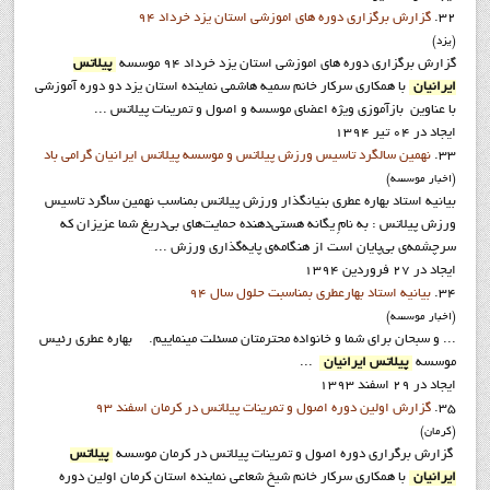
32.
گزارش برگزاري دوره هاي اموزشي استان يزد خرداد 94
(يزد)
گزارش برگزاري دوره هاي اموزشي استان يزد خرداد 94 موسسه
پيلاتس
ايرانيان
با همکاري سرکار خانم سميه هاشمي نماينده استان يزد دو دوره آموزشي
با عناوين بازآموزي ويژه اعضاي موسسه و اصول و تمرينات پيلاتس ...
ایجاد در 04 تیر 1394
33.
نهمين سالگرد تاسيس ورزش پيلاتس و موسسه پيلاتس ايرانيان گرامي باد
(اخبار موسسه)
بيانيه استاد بهاره عطري بنيانگذار ورزش پيلاتس بمناسب نهمين ساگرد تاسيس
ورزش پيلاتس : به نامِ یگانه هستی‌دهنده حمایت‌های بی‌دریغ شما عزیزان که
سرچشمه‌ی بی‌پایان است از هنگامه‌ی پایه‌گذاری ورزش ...
ایجاد در 27 فروردين 1394
34.
بيانيه استاد بهارعطري بمناسبت حلول سال 94
(اخبار موسسه)
... و سبحان برای شما و خانواده محترمتان مسئلت مینماییم. بهاره عطري رئيس
موسسه
پيلاتس ايرانيان
...
ایجاد در 29 اسفند 1393
35.
گزارش اولين دوره اصول و تمرينات پيلاتس در کرمان اسفند 93
(کرمان)
گزارش برگراري دوره اصول و تمرينات پيلاتس در کرمان موسسه
پيلاتس
ايرانيان
با همکاري سرکار خانم شيخ شعاعي نماينده استان کرمان اولین دوره