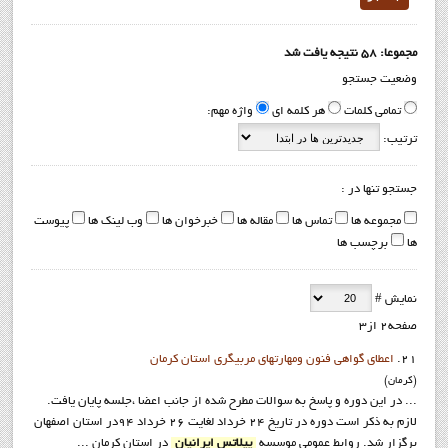
مجموعا: 58 نتیجه یافت شد
وضعیت جستجو
تمامی کلمات
هر کلمه ای
واژه مهم:
ترتیب:
جستجو تنها در :
مجموعه ها
تماس ها
مقاله ها
خبرخوان ها
وب لینک ها
پیوست
ها
برچسب ها
نمایش #
صفحه2 از3
21.
اعطای گواهی فنون ومهارتهای مربیگری استان کرمان
(کرمان)
... در این دوره و پاسخ به سوالات مطرح شده از جانب اعضا ،جلسه پایان یافت.
لازم به ذکر است دوره در تاريخ 24 خرداد لغايت 26 خرداد 94در استان اصفهان
برگزار شد. روابط عمومي موسسه
پيلاتس ايرانيان
در استان کرمان ...