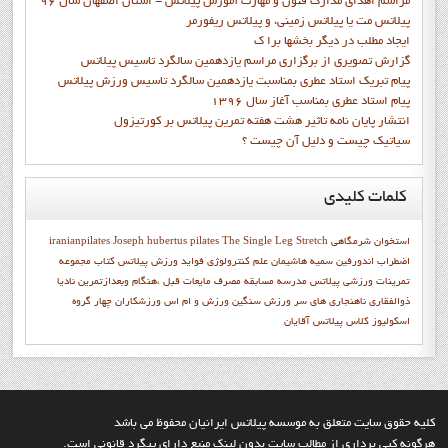
مراسم اهدای مدارک فنون و مهارت آموزش پیلاتس - استان اصفهان سال 96
پیلاتس مت یا پیلاتس زمینی، و پیلاتس ریفورمر
ايجاد مطلب در ديگر بخشها برا ک
گزارش تصويري از برگزاري مراسم يازدهمين سالگرد تاسيس پيلاتس
پيام تبريک استاد عطري بمناسبت يازدهمين سالگرد تاسيس ورزش پيلاتس
پيام استاد عطري بمناسب آغاز سال 1396
انتشار پايان نامه تاثیر هشت هفته تمرین پیلاتس بر کورتیزول
سیاتیک چیست و دلیل آن چیست ؟
کلمات
کلیدی
استخوان شرمگاهي
The Single Leg Stretch
Joseph hubertus pilates
iranianpilates
اضطراب
اندورفین
سميه هاشيمان
علم کنترولوژي
فواید ورزش پیلاتس
كتاب مجموعه
تمرينات ورزشي پيلاتس
مدرسه
مسابقه
مصرف مایعات قبل ،هنگام وبعدازتمرین
ناديا
ذوالفقاري
ناهنجاری های سر
ورزش سنگین
ورزش و ام اس
ورزشکاران
چهار گروه
اسکولیوز
کلاس پیلاتس آقایان
کليه حقوق سايت متعلق به موسسه پيلاتس ايرانيان محفوظ مي باشد
هرگونه کپي برداري از مطالب سايت بدون لينک منبع داراي پيگرد قانوني است.