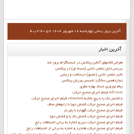
آخرين بروز رساني چهارشنبه 06 شهریور 1404 3:40:59 ب ظ .
آخرین
اخبار
معرفی کلاسهای آنلاین پیلاتس در اینستاگرام بروز شد
بررسی دلیل تنفس جانبی (سینه ای) در پیلاتس
تاثیر تنفس جانبی (عمیق) درسلامت و زیبایی
دوازدهمين سالگرد تاسيس ورزش پيلاتس
پيام نوروزي استاد بهاره عطري
فيلم اجراي صحيح حرکت roll over
فيلم اجراي صحيح حركت crisscross يا كشش تك پا با پيچ بالاتنه
فيلم اجراي صحيح حرکت كشش دوپا با زانوهاي صاف
فيلم اجراي صحيح حرکت گهواره با پاي باز
فيلم اجراي صحيح حرکت کشش تک پا و کشش دوپا
فيلم اجراي صحيح حرکت تيزرو اشاره به برخي اشتباهات رايج
فيلم اجراي صحيح حرکت هاندرد و اشاره به برخي از اشتباهات رايج