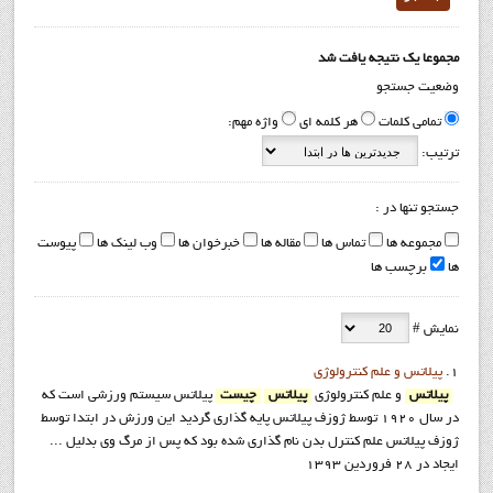
مجموعا یک نتیجه یافت شد
وضعیت جستجو
تمامی کلمات
هر کلمه ای
واژه مهم:
ترتیب:
جستجو تنها در :
مجموعه ها
تماس ها
مقاله ها
خبرخوان ها
وب لینک ها
پیوست
ها
برچسب ها
نمایش #
1.
پيلاتس و علم کنترولوژي
پيلاتس
و علم کنترولوژی
پيلاتس
چيست
پیلاتس ﺳﯿﺴﺘﻢ ورزﺷﯽ اﺳﺖ ﮐﻪ
در ﺳﺎل ١٩٢٠ ﺗﻮﺳﻂ ژوزف ﭘﯿﻼﺗﺲ ﭘﺎﯾﻪ ﮔﺬاری ﮔﺮدﯾﺪ اﯾﻦ ورزش در اﺑﺘﺪا ﺗﻮﺳﻂ
ژوزف ﭘﯿﻼﺗﺲ ﻋﻠﻢ ﮐﻨﺘﺮل ﺑﺪن ﻧﺎم ﮔﺬاری ﺷﺪه ﺑﻮد ﮐﻪ ﭘﺲ از ﻣﺮگ وی ﺑﺪﻟﯿﻞ ...
ایجاد در 28 فروردين 1393