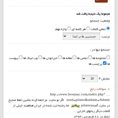
مجموعا یک نتیجه یافت شد
وضعیت جستجو
تمامی کلمات
هر کلمه ای
واژه مهم:
ترتیب:
جستجو تنها در :
مجموعه ها
تماس ها
مقاله ها
خبرخوان ها
وب لینک ها
پیوست
ها
برچسب ها
نمایش #
1.
سوالات رايج
... http://www.howjsay.com/index.php?
word=pilates&submit=Submit اگر تو سايت مراجعه كرده باشين تلفظ صحيح
در سايت آمدهpilateez
پيلاتيز
اما رشته ثبت شده در ايران هماهنند خيلي از
كلمات ديگر زبانهاي خارجي ...
ایجاد در 28 فروردين 1393