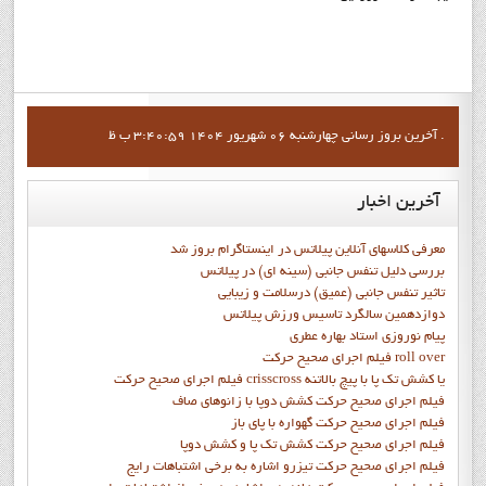
آخرين بروز رساني چهارشنبه 06 شهریور 1404 3:40:59 ب ظ .
آخرین
اخبار
معرفی کلاسهای آنلاین پیلاتس در اینستاگرام بروز شد
بررسی دلیل تنفس جانبی (سینه ای) در پیلاتس
تاثیر تنفس جانبی (عمیق) درسلامت و زیبایی
دوازدهمين سالگرد تاسيس ورزش پيلاتس
پيام نوروزي استاد بهاره عطري
فيلم اجراي صحيح حرکت roll over
فيلم اجراي صحيح حركت crisscross يا كشش تك پا با پيچ بالاتنه
فيلم اجراي صحيح حرکت كشش دوپا با زانوهاي صاف
فيلم اجراي صحيح حرکت گهواره با پاي باز
فيلم اجراي صحيح حرکت کشش تک پا و کشش دوپا
فيلم اجراي صحيح حرکت تيزرو اشاره به برخي اشتباهات رايج