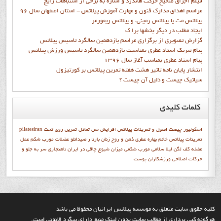
فيلم اجراي صحيح حرکت هاندرد و اشاره به برخي از اشتباهات رايج
مراسم اهدای مدارک فنون و مهارت آموزش پیلاتس - استان اصفهان سال 96
پیلاتس مت یا پیلاتس زمینی، و پیلاتس ریفورمر
ايجاد مطلب در ديگر بخشها برا ک
گزارش تصويري از برگزاري مراسم يازدهمين سالگرد تاسيس پيلاتس
پيام تبريک استاد عطري بمناسبت يازدهمين سالگرد تاسيس ورزش پيلاتس
پيام استاد عطري بمناسب آغاز سال 1396
انتشار پايان نامه تاثیر هشت هفته تمرین پیلاتس بر کورتیزول
سیاتیک چیست و دلیل آن چیست ؟
کلمات
کلیدی
اسکولیوز چیست
اصول و تمرينات پيلاتس
افزایش سن
تعادل
تمرين روي تخت
pilatesiran
تمرينات پيلاتس
خانم بهاره عطري
ذهن و روح
زنان باردار
صیدانلو
عضلات مورب شکم
عمل
عضله
كف لگن
ليلا سلامي
مورب شکمی
میزان شیوع چاقی در ایران
ناهنجاری سر به جلو و
حرکات اصلاحی
ورزشكاران
پوست
کليه حقوق سايت متعلق به موسسه پيلاتس ايرانيان محفوظ مي باشد
هرگونه کپي برداري از مطالب سايت بدون لينک منبع داراي پيگرد قانوني است.