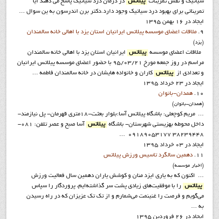
سیاتیک و نقش تمرینات
پیلاتس
در درمان درد سیاتیک پاسخ می دهند آیا
تمریناتی برای بهبود درد سیاتیک وجود دارد.دکتر برن اندرسون به ین سوال ...
ایجاد در 16 بهمن 1395
9.
ملاقات اعضاي موسسه پیلاتس ایرانیان استان یزد با اهالی خانه سالمندان
(يزد)
ملاقات اعضاي موسسه
پیلاتس
ایرانیان استان یزد با اهالی خانه سالمندان
مراسم در روز جمعه مورخ ۹۵/۰۳/۲۱ با حضور اعضاي موسسه پيلاتس ايرانيان
و تعدادی از
پیلاتس
کاران و خانواده هایشان در خانه سالمندان فاطمه ...
ایجاد در 23 خرداد 1395
10.
همدان-بانوان
(همدان-بانوان)
... مريم کوچعلي: باشگاه پيلاتس آسا:بلوار بعثت-18متری قهرمان- پل نیازمند-
داخل محوطه بهزیستی شهرستان- باشگاه
پیلاتس
آسا صبح و عصر تلفن: 081-
38239448 09189053177 ...
ایجاد در 03 خرداد 1395
11.
دهمين سالگرد تاسيس ورزش پيلاتس
(اخبار موسسه)
... اکنون که به یاری ایزد منان و کوشش یاران دهمین سال فعالیت ورزش
پیلاتس
را با موفقیت‌های زیادی پشت سر گذاشته‌ایم، پروردگار را سپاس
می‌گویم و فرصت را غنینمت می‌شمارم و از تک تک عزیزان که در راه رسیدن
به ...
ایجاد در 26 فروردين 1395