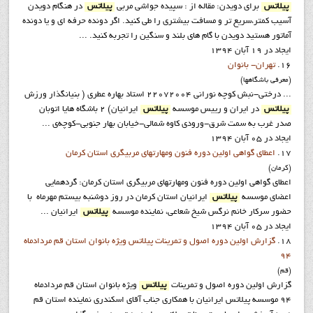
پیلاتس
برای دویدن: مقاله از : سپیده جواشی مربی
پیلاتس
در هنگام دویدن
آسیب کمتر،سریع تر و مسافت بیشتری را طی کنید. اگر دونده حرفه ای و یا دونده
آماتور هستید دویدن با گام های بلند و سنگین را تجربه کنید. ...
ایجاد در 19 آبان 1394
16.
تهران- بانوان
(معرفي باشگاهها)
... درختی-نبش کوچه نورانی 22072004 استاد بهاره عطری ( بنیانگذار ورزش
پیلاتس
در ایران و رییس موسسه
پیلاتس
ایرانیان) 2 باشگاه هایا اتوبان
صدر غرب به سمت شرق-ورودی کاوه شمالی-خیابان بهار جنوبی-کوچه‌ی ...
ایجاد در 05 آبان 1394
17.
اعطای گواهی اولین دوره فنون ومهارتهای مربیگری استان کرمان
(کرمان)
اعطای گواهی اولین دوره فنون ومهارتهای مربیگری استان کرمان: گردهمایی
اعضای موسسه
پیلاتس
ایرانیان استان کرمان در روز دوشنبه بیستم مهرماه با
حضور سرکار خانم نرگس شیخ شعاعی، نماینده موسسه
پیلاتس
ایرانیان ...
ایجاد در 05 آبان 1394
18.
گزارش اولین دوره اصول و تمرینات پیلاتس ویژه بانوان استان قم مردادماه
94
(قم)
گزارش اولین دوره اصول و تمرینات
پیلاتس
ویژه بانوان استان قم مردادماه
94 موسسه پيلاتس ايرانيان با همکاري جناب آقاي اسکندري نماينده استان قم