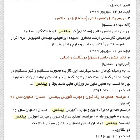
البرز-اردبیل ...
ایجاد در 12 شهریور 1399
2.
بررسی دلیل تنفس جانبی (سینه ای) در پیلاتس
(آموزشها و دانستنيها)
بررسی دلیل تنفس جانبی (سینه ای) در
پیلاتس
تهیه کنندگان : ساتیرا
ابراهیمی، کارشناس ارشد معماری؛ سپیده ابراهیمی، مهندس کامپیوتر- نرم افزار
تعریف تنفس " تنفس، داخل و خارج راندن هوا از ...
ایجاد در 04 شهریور 1399
3.
تاثیر تنفس جانبی (عمیق) درسلامت و زیبایی
(آموزشها و دانستنيها)
... به وسیله گیاهان جذب می‌گردد. این گاز بـه صـورت مستقيم و غير مستقيم در
توليد غذا در گياهان استفاده می شود، گیاهان نیز اکسیژن تولید می‌کنند که مورد
نیاز ما است. به همین دلیل در ورزش هایی مانند یوگا و
پیلاتس
...
ایجاد در 21 مرداد 1399
4.
مراسم اهدای مدارک فنون و مهارت آموزش پیلاتس - استان اصفهان سال 96
(اصفهان)
مراسم اهدای مدارک فنون و مهارت آموزش
پیلاتس
- استان اصفهان سال 96
جمعه 31 شهریور ماه 96 مراسم اهدای مدارک فنون و مهارت آموزش
پیلاتس
موسسه
پیلاتس
ایرانیان استان اصفهان با حضور سرکار خانم نادیا
ذوالفقاری، ...
ایجاد در 13 مهر 1396