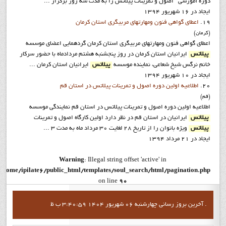
دوره آموزشي اصول و تمرينات پيلاتس را به مدت سه روز برگزار ...
ایجاد در 16 شهریور 1394
19.
اعطای گواهی فنون ومهارتهای مربیگری استان کرمان
(کرمان)
اعطای گواهی فنون ومهارتهای مربیگری استان کرمان گردهمایی اعضای موسسه
پیلاتس
ایرانیان استان کرمان در روز پنجشنبه هشتم مردادماه با حضور سرکار
خانم نرگس شیخ شعاعی، نماینده موسسه
پیلاتس
ایرانیان استان کرمان ...
ایجاد در 10 شهریور 1394
20.
اطلاعيه اولين دوره اصول و تمرينات پيلاتس در استان قم
(قم)
اطلاعيه اولين دوره اصول و تمرينات پيلاتس در استان قم نمایندگی موسسه
پیلاتس
ایرانیان در استان قم در نظر دارد اولین کارگاه اصول و تمرینات
پیلاتس
ویژه بانوان را از تاریخ 28 لغایت 30 مرداد ماه به مدت ۳ ...
ایجاد در 21 مرداد 1394
Warning
: Illegal string offset 'active' in
/home/ipilate6/public_html/templates/soul_search/html/pagination.php
on line
90
Warning
: Illegal string offset 'active' in
آخرين بروز رساني چهارشنبه 06 شهریور 1404 3:40:59 ب ظ .
/home/ipilate6/public_html/templates/soul_search/html/pagination.php
on line
96