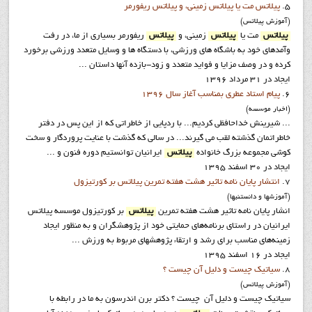
5.
پیلاتس مت یا پیلاتس زمینی، و پیلاتس ریفورمر
(آموزش پيلاتس)
پیلاتس
مت یا
پیلاتس
زمینی، و
پیلاتس
ریفورمر بسیاری از ما، در رفت
و‌آمدهای خود به باشگاه های ورزشی، با دستگاه ها و‌ وسایل متعدد ورزشی برخورد
کرده و در وصف مزایا و فواید متعدد و زود-بازده آنها داستان ...
ایجاد در 31 مرداد 1396
6.
پيام استاد عطري بمناسب آغاز سال 1396
(اخبار موسسه)
... شیرینش خداحافظی کردیم... با ردپايي از خاطراتی که از این پس در دفتر
خاطراتمان گذشته لقب می گیرند... در سالی که گذشت با عنایت پروردگار و سخت
کوشی مجموعه بزرگ خانواده
پیلاتس
ایرانیان توانستیم دوره فنون و ...
ایجاد در 30 اسفند 1395
7.
انتشار پايان نامه تاثیر هشت هفته تمرین پیلاتس بر کورتیزول
(آموزشها و دانستنيها)
انشار پايان نامه تاثیر هشت هفته تمرین
پیلاتس
بر کورتیزول موسسه پيلاتس
ايرانيان در راستاي برنامه‌هاي حمايتي خود از پژوهشگران و به منظور ايجاد
زمينه‌هاي مناسب براي رشد و ارتقاء پژوهشهاي مربوط به ورزش ...
ایجاد در 16 اسفند 1395
8.
سیاتیک چیست و دلیل آن چیست ؟
(آموزش پيلاتس)
سیاتیک چیست و دلیل آن چیست ؟ دکتر برن اندرسون به ما در رابطه با