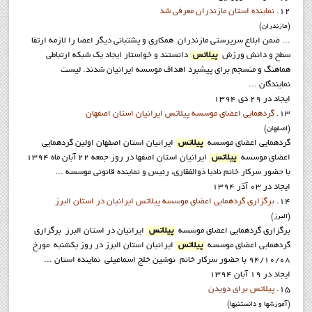
12.
نماينده استان مازندران معرفي شد
(مازندران)
... ضمن ابلاع سرپرستي مازندران همکاری و پشتبانی دیگر اعضا را لازمه ارتقا
سطح و دانش ورزش
پیلاتس
دانستند و خواستار ایجاد یک شبکه ارتباطی
هماهنگ و منسجم برای پیشبرد اهداف موسسه ایرانیان شدند. ليست
نمايندگان ...
ایجاد در 29 دی 1394
13.
گردهمایی اعضای موسسه پیلاتس ایرانیان استان اصفهان
(اصفهان)
گردهمایی اعضای موسسه
پیلاتس
ایرانیان استان اصفهان اولین گردهمایی
اعضای موسسه
پیلاتس
ایرانیان استان اصفها در روز جمعه 22 آبان ماه 1394
با حضور سرکار خانم نادیا ذوالفقاری، رئیس و نماینده قانونی موسسه ...
ایجاد در 03 آذر 1394
14.
برگزاری گردهمایی اعضای موسسه پیلاتس ایرانیان در استان البرز
(البرز)
برگزاری گردهمایی اعضای موسسه
پیلاتس
ایرانیان در استان البرز برگزاری
گردهمایی اعضای موسسه
پیلاتس
ایرانیان استان البرز در روز یکشنبه مورخ
94/10/08 با حضور سرکار خانم نوشین خلج اسماعیلی نماینده استان ...
ایجاد در 19 آبان 1394
15.
پیلاتس برای دویدن
(آموزشها و دانستنيها)