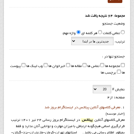
مجموعا: 64 نتیجه یافت شد
وضعیت جستجو
تمامی کلمات
هر کلمه ای
واژه مهم:
ترتیب:
جستجو تنها در :
مجموعه ها
تماس ها
مقاله ها
خبرخوان ها
وب لینک ها
پیوست
ها
برچسب ها
نمایش #
صفحه1 از4
1.
معرفی کلاسهای آنلاین پیلاتس در اینستاگرام بروز شد
(اخبار موسسه)
معرفی کلاسهای آنلاین
پیلاتس
در اینستاگرام بروز رسانی 24 تیر 1401 ترتیب
قرارگیری اسامی هیچگونه ارتباطی با میزان مهارت و توانایی آنان ندارد و فقط
بمنظور اطلاع رسانی می باشد . استانهای تهران-کرمان-مازندران-یزد-گیلان-