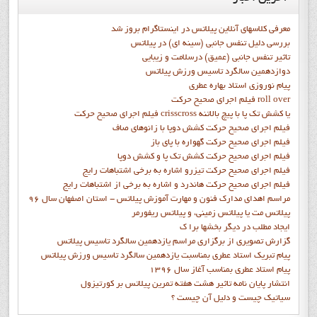
معرفی کلاسهای آنلاین پیلاتس در اینستاگرام بروز شد
بررسی دلیل تنفس جانبی (سینه ای) در پیلاتس
تاثیر تنفس جانبی (عمیق) درسلامت و زیبایی
دوازدهمين سالگرد تاسيس ورزش پيلاتس
پيام نوروزي استاد بهاره عطري
فيلم اجراي صحيح حرکت roll over
فيلم اجراي صحيح حركت crisscross يا كشش تك پا با پيچ بالاتنه
فيلم اجراي صحيح حرکت كشش دوپا با زانوهاي صاف
فيلم اجراي صحيح حرکت گهواره با پاي باز
فيلم اجراي صحيح حرکت کشش تک پا و کشش دوپا
فيلم اجراي صحيح حرکت تيزرو اشاره به برخي اشتباهات رايج
فيلم اجراي صحيح حرکت هاندرد و اشاره به برخي از اشتباهات رايج
مراسم اهدای مدارک فنون و مهارت آموزش پیلاتس - استان اصفهان سال 96
پیلاتس مت یا پیلاتس زمینی، و پیلاتس ریفورمر
ايجاد مطلب در ديگر بخشها برا ک
گزارش تصويري از برگزاري مراسم يازدهمين سالگرد تاسيس پيلاتس
پيام تبريک استاد عطري بمناسبت يازدهمين سالگرد تاسيس ورزش پيلاتس
پيام استاد عطري بمناسب آغاز سال 1396
انتشار پايان نامه تاثیر هشت هفته تمرین پیلاتس بر کورتیزول
سیاتیک چیست و دلیل آن چیست ؟