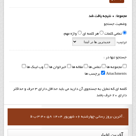
مجموعا: 0 نتیجه یافت شد
وضعیت جستجو
تمامی کلمات
هر کلمه ای
واژه مهم:
ترتیب:
جستجو تنها در :
مجموعه ها
تماس ها
مقاله ها
خبرخوان ها
وب لینک ها
Attachments
برچسب ها
کلمه ای که تمایل به جستجوی آن دارید می باید حداقل دارای 3 حرف و حداکثر
دارای 20 حرف باشد
آخرين بروز رساني چهارشنبه 06 شهریور 1404 3:40:59 ب ظ .
آخرین
اخبار