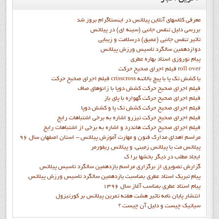
معرفی کلاسهای آنلاین پیلاتس در اینستاگرام بروز شد
بررسی دلیل تنفس جانبی (سینه ای) در پیلاتس
تاثیر تنفس جانبی (عمیق) درسلامت و زیبایی
دوازدهمين سالگرد تاسيس ورزش پيلاتس
پيام نوروزي استاد بهاره عطري
فيلم اجراي صحيح حرکت roll over
فيلم اجراي صحيح حركت crisscross يا كشش تك پا با پيچ بالاتنه
فيلم اجراي صحيح حرکت كشش دوپا با زانوهاي صاف
فيلم اجراي صحيح حرکت گهواره با پاي باز
فيلم اجراي صحيح حرکت کشش تک پا و کشش دوپا
فيلم اجراي صحيح حرکت تيزرو اشاره به برخي اشتباهات رايج
فيلم اجراي صحيح حرکت هاندرد و اشاره به برخي از اشتباهات رايج
مراسم اهدای مدارک فنون و مهارت آموزش پیلاتس - استان اصفهان سال 96
پیلاتس مت یا پیلاتس زمینی، و پیلاتس ریفورمر
ايجاد مطلب در ديگر بخشها برا ک
گزارش تصويري از برگزاري مراسم يازدهمين سالگرد تاسيس پيلاتس
پيام تبريک استاد عطري بمناسبت يازدهمين سالگرد تاسيس ورزش پيلاتس
پيام استاد عطري بمناسب آغاز سال 1396
انتشار پايان نامه تاثیر هشت هفته تمرین پیلاتس بر کورتیزول
سیاتیک چیست و دلیل آن چیست ؟