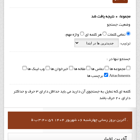
مجموعا: 0 نتیجه یافت شد
وضعیت جستجو
تمامی کلمات
هر کلمه ای
واژه مهم:
ترتیب:
جستجو تنها در :
مجموعه ها
تماس ها
مقاله ها
خبرخوان ها
وب لینک ها
Attachments
برچسب ها
کلمه ای که تمایل به جستجوی آن دارید می باید حداقل دارای 3 حرف و حداکثر
دارای 20 حرف باشد
آخرين بروز رساني چهارشنبه 06 شهریور 1404 3:40:59 ب ظ .
آخرین
اخبار