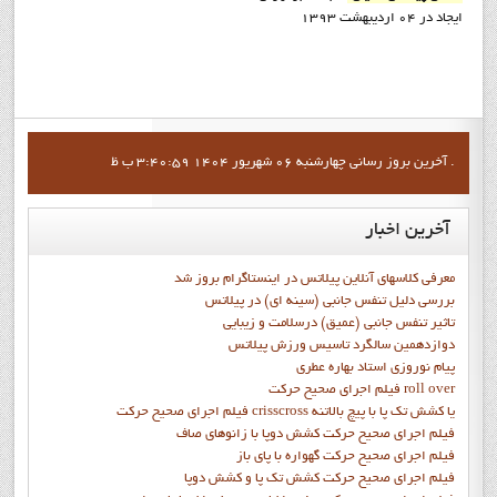
ایجاد در 04 ارديبهشت 1393
آخرين بروز رساني چهارشنبه 06 شهریور 1404 3:40:59 ب ظ .
آخرین
اخبار
معرفی کلاسهای آنلاین پیلاتس در اینستاگرام بروز شد
بررسی دلیل تنفس جانبی (سینه ای) در پیلاتس
تاثیر تنفس جانبی (عمیق) درسلامت و زیبایی
دوازدهمين سالگرد تاسيس ورزش پيلاتس
پيام نوروزي استاد بهاره عطري
فيلم اجراي صحيح حرکت roll over
فيلم اجراي صحيح حركت crisscross يا كشش تك پا با پيچ بالاتنه
فيلم اجراي صحيح حرکت كشش دوپا با زانوهاي صاف
فيلم اجراي صحيح حرکت گهواره با پاي باز
فيلم اجراي صحيح حرکت کشش تک پا و کشش دوپا