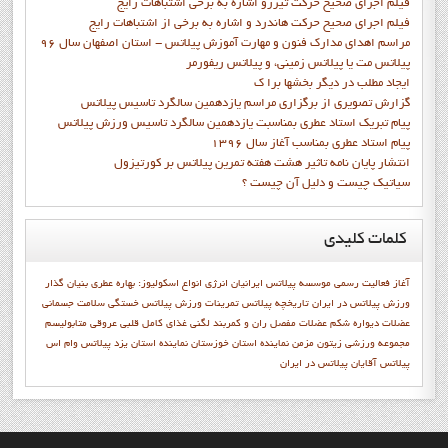
فيلم اجراي صحيح حرکت تيزرو اشاره به برخي اشتباهات رايج
فيلم اجراي صحيح حرکت هاندرد و اشاره به برخي از اشتباهات رايج
مراسم اهدای مدارک فنون و مهارت آموزش پیلاتس - استان اصفهان سال 96
پیلاتس مت یا پیلاتس زمینی، و پیلاتس ریفورمر
ايجاد مطلب در ديگر بخشها برا ک
گزارش تصويري از برگزاري مراسم يازدهمين سالگرد تاسيس پيلاتس
پيام تبريک استاد عطري بمناسبت يازدهمين سالگرد تاسيس ورزش پيلاتس
پيام استاد عطري بمناسب آغاز سال 1396
انتشار پايان نامه تاثیر هشت هفته تمرین پیلاتس بر کورتیزول
سیاتیک چیست و دلیل آن چیست ؟
کلمات
کلیدی
آغاز فعاليت رسمي موسسه پيلاتس ايرانيان
انرژی
انواع اسکولیوز:
بهاره عطري بنيان گذار
ورزش پيلاتس در ايران
تاريخچه پيلاتس
تمرينات ورزش پيلاتس
خستگی
سلامت جسمانی
عضلات دیواره شکم
عضلات مفصل ران و کمربند لگنی
غذای کامل
قلبی عروقی
متابوليسم
مجموعه ورزشی زیتون
مزمن
نماينده استان خوزستان
نماينده استان يزد
پيلاتس وام اس
پیلاتس آقایان
پیلاتس در ایران