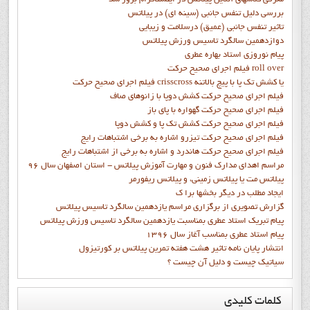
بررسی دلیل تنفس جانبی (سینه ای) در پیلاتس
تاثیر تنفس جانبی (عمیق) درسلامت و زیبایی
دوازدهمين سالگرد تاسيس ورزش پيلاتس
پيام نوروزي استاد بهاره عطري
فيلم اجراي صحيح حرکت roll over
فيلم اجراي صحيح حركت crisscross يا كشش تك پا با پيچ بالاتنه
فيلم اجراي صحيح حرکت كشش دوپا با زانوهاي صاف
فيلم اجراي صحيح حرکت گهواره با پاي باز
فيلم اجراي صحيح حرکت کشش تک پا و کشش دوپا
فيلم اجراي صحيح حرکت تيزرو اشاره به برخي اشتباهات رايج
فيلم اجراي صحيح حرکت هاندرد و اشاره به برخي از اشتباهات رايج
مراسم اهدای مدارک فنون و مهارت آموزش پیلاتس - استان اصفهان سال 96
پیلاتس مت یا پیلاتس زمینی، و پیلاتس ریفورمر
ايجاد مطلب در ديگر بخشها برا ک
گزارش تصويري از برگزاري مراسم يازدهمين سالگرد تاسيس پيلاتس
پيام تبريک استاد عطري بمناسبت يازدهمين سالگرد تاسيس ورزش پيلاتس
پيام استاد عطري بمناسب آغاز سال 1396
انتشار پايان نامه تاثیر هشت هفته تمرین پیلاتس بر کورتیزول
سیاتیک چیست و دلیل آن چیست ؟
کلمات
کلیدی