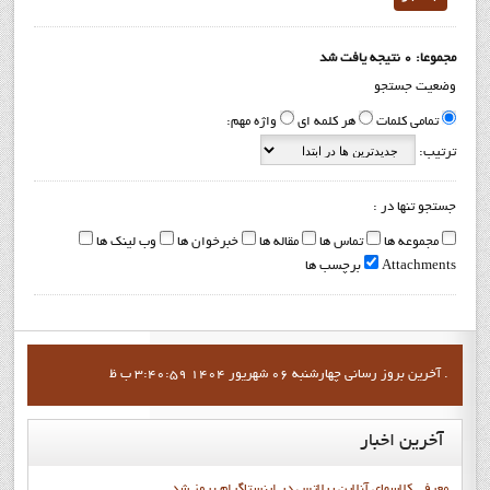
مجموعا: 0 نتیجه یافت شد
وضعیت جستجو
تمامی کلمات
هر کلمه ای
واژه مهم:
ترتیب:
جستجو تنها در :
مجموعه ها
تماس ها
مقاله ها
خبرخوان ها
وب لینک ها
Attachments
برچسب ها
آخرين بروز رساني چهارشنبه 06 شهریور 1404 3:40:59 ب ظ .
آخرین
اخبار
معرفی کلاسهای آنلاین پیلاتس در اینستاگرام بروز شد