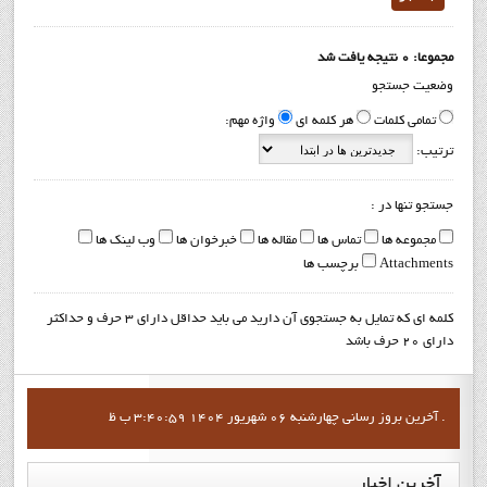
مجموعا: 0 نتیجه یافت شد
وضعیت جستجو
تمامی کلمات
هر کلمه ای
واژه مهم:
ترتیب:
جستجو تنها در :
مجموعه ها
تماس ها
مقاله ها
خبرخوان ها
وب لینک ها
Attachments
برچسب ها
کلمه ای که تمایل به جستجوی آن دارید می باید حداقل دارای 3 حرف و حداکثر
دارای 20 حرف باشد
آخرين بروز رساني چهارشنبه 06 شهریور 1404 3:40:59 ب ظ .
آخرین
اخبار