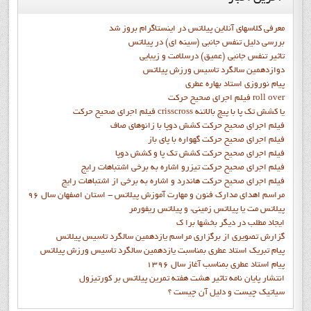
معرفی کلاسهای آنلاین پیلاتس در اینستاگرام بروز شد
بررسی دلیل تنفس جانبی (سینه ای) در پیلاتس
تاثیر تنفس جانبی (عمیق) درسلامت و زیبایی
دوازدهمين سالگرد تاسيس ورزش پيلاتس
پيام نوروزي استاد بهاره عطري
فيلم اجراي صحيح حرکت roll over
فيلم اجراي صحيح حركت crisscross يا كشش تك پا با پيچ بالاتنه
فيلم اجراي صحيح حرکت كشش دوپا با زانوهاي صاف
فيلم اجراي صحيح حرکت گهواره با پاي باز
فيلم اجراي صحيح حرکت کشش تک پا و کشش دوپا
فيلم اجراي صحيح حرکت تيزرو اشاره به برخي اشتباهات رايج
فيلم اجراي صحيح حرکت هاندرد و اشاره به برخي از اشتباهات رايج
مراسم اهدای مدارک فنون و مهارت آموزش پیلاتس - استان اصفهان سال 96
پیلاتس مت یا پیلاتس زمینی، و پیلاتس ریفورمر
ايجاد مطلب در ديگر بخشها برا ک
گزارش تصويري از برگزاري مراسم يازدهمين سالگرد تاسيس پيلاتس
پيام تبريک استاد عطري بمناسبت يازدهمين سالگرد تاسيس ورزش پيلاتس
پيام استاد عطري بمناسب آغاز سال 1396
انتشار پايان نامه تاثیر هشت هفته تمرین پیلاتس بر کورتیزول
سیاتیک چیست و دلیل آن چیست ؟