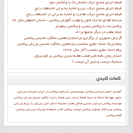
فيلم اجراي صحيح حرکت کشش تک پا و کشش دوپا
فيلم اجراي صحيح حرکت تيزرو اشاره به برخي اشتباهات رايج
فيلم اجراي صحيح حرکت هاندرد و اشاره به برخي از اشتباهات رايج
مراسم اهدای مدارک فنون و مهارت آموزش پیلاتس - استان اصفهان سال 96
پیلاتس مت یا پیلاتس زمینی، و پیلاتس ریفورمر
ايجاد مطلب در ديگر بخشها برا ک
گزارش تصويري از برگزاري مراسم يازدهمين سالگرد تاسيس پيلاتس
پيام تبريک استاد عطري بمناسبت يازدهمين سالگرد تاسيس ورزش پيلاتس
پيام استاد عطري بمناسب آغاز سال 1396
انتشار پايان نامه تاثیر هشت هفته تمرین پیلاتس بر کورتیزول
سیاتیک چیست و دلیل آن چیست ؟
کلمات
کلیدی
آموزش
انجمن ورزشي پيلاتس
بیوشیمیایی
تاریخچه پیلاتس در ایران
تمرینات ورزشی
ستون مهره ها
شبكه 5 سيما
عضله راست رانی
عضله راست شکمی
مربیان ورزش پیلاتس
موسسه پیلاتس ایرانیان
نسترن صالح زهتاب
نماينده استان البرز
ورزش يا رژيم
ورزشي
پيلاتس
ورزشکار نوجوان
پيلاتس چيست
پيلاتيز
کتاب مجموعه تمرينات ورزشي پيلاتس
کلمه پيلاتس