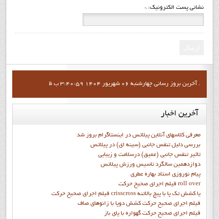
نشانی پست الکترونیک:
*
ارسال
آخرين بروز رساني چهارشنبه 06 شهریور 1404 3:40:59 ب ظ .
آخرین
اخبار
معرفی کلاسهای آنلاین پیلاتس در اینستاگرام بروز شد
بررسی دلیل تنفس جانبی (سینه ای) در پیلاتس
تاثیر تنفس جانبی (عمیق) درسلامت و زیبایی
دوازدهمين سالگرد تاسيس ورزش پيلاتس
پيام نوروزي استاد بهاره عطري
فيلم اجراي صحيح حرکت roll over
فيلم اجراي صحيح حركت crisscross يا كشش تك پا با پيچ بالاتنه
فيلم اجراي صحيح حرکت كشش دوپا با زانوهاي صاف
فيلم اجراي صحيح حرکت گهواره با پاي باز