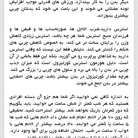
دیگر بدن را به کار بیندازد. ورزش های قدرتی موجب افزایش
توده عضلانی می شوند و این باعث می شود که بدنتان چربی
بیشتری بسوزاند.
استرس دارید.ضرب الاجل ها، صورتحساب ها و قبض ها و
فرزندان منبع استرس شما هر چه باشد، استرس زیادی کاهش
وزن را برایتان سخت تر می کند، به خصوص کاهش چربی های
شکم را کندتر می کند. دلیلش فقط این نیست که وقتی استرس
دارید به غذاهای پرچرب رو می آورید، بلکه این فقط بخشی از آن
است. دلیل هورمون استرس کورتیزول است که میزان جذب
چربی در بدن را بالا می برد و سلول های چربی را بزرگ می کند.
هرچه مقدار کورتیزول در بدن بیشتر باشد، چربی های احشایی
بیشتر در بدن جمع می شوند.
به اندازه کافی نمی خوابید.اگر شما هم جزو آن دسته افرادی
هستید که هر شب کمتر از شش ساعت می خوابید، باید بگوییم
که دور کمرتان باریک نخواهد شد. بیشتر استراحت کنید. تحقیقی
که روی ۷۰ هزار خانم انجام شد نشان داد خانم هایی که شب ها
۵ ساعت یا کمتر می خوابند، ۳۰ درصد بیشتر از خانم هایی با
خواب ۷ ساعت در شب، احتمال اضافه وزن برای آنها وجود دارد.
بزرگسالان باید ۷ تا ۸ ساعت در شب خواب داشته باشند.