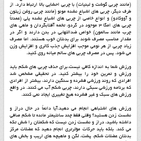
(مانند چربی گوشت و لبنیات) با چربی احشایی بالا ارتباط دارد. از
طرف دیگر، چربی های اشباع نشده مونو (مانند چربی روغن زیتون
و آووکادو) و انواع خاصی از چربی های اشباع نشده پلی (عمدتاً
چربی های امگا ۳ موجود در گردو، تخمه آفتابگردان و ماهی های
چرب مانند سالمون) خواص ضدالتهابی در بدن دارند و اگر در
مقدار مناسب مصرف شوند برای بدنتان خوب هستند. اما مصرف
زیاد چربی از هر نوعی موجب افزایش جذب کالری و افزایش وزن
می شود. پس در مصرف چربی های سالم میانه روی کنید.
ورزش شما به اندازه کافی نیست.برای حذف چربی های شکم باید
ورزش و تمرین خود را بیشتر کنید. در تحقیقی مشخص شد
افرادی که روند ورزشی فشرده و سنگین دارند، بیشتر از افرادی
که برنامه ورزشی سبکی دارند، چربی شکم آب می کنند. در واقع
ورزش های سبک و غیر فشرده هیچ تغییری ایجاد نمی کنند.
ورزش های اشتباهی انجام می دهید.آیا دائماً در حال دراز و
نشست زدن هستید؟ وقتی فقط چند سانتیمتر مانده تا شکم صافی
داشته باشید، دراز و نشست زدن نیست که شکمتان را شش تکه
می کند. بلکه باید حرکات مؤثرتری انجام دهید که عضلات مرکز
بدنتان عضلات شکم، پشت، لگن و ماهیچه های اریب و بخش های