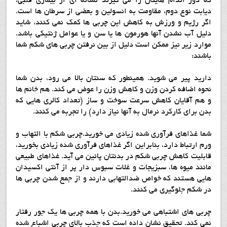
که دور اندام هایتان را می گیرند نشانه ای از بیماری قلبی،
دیابت نوع دوم، مقاومت به انسولین و بعضی از سرطان ها است.
اگر رژیم و ورزش به کاهش این چربی ها کمک
نمی کنند، شاید
دلیل آب نشدن آنها هورمون ها یا سن و یا عوامل ژنتیکی باشد.
موارد زیر نیز ممکن است دلیل از بین نرفتن چربی های شکم شما
باشند:
دارید پیر می شوید. همینطور که سنتان بالا می رود، بدن شما
نحوه اضافه کردن وزن و کاهش وزن را عوض می کند. هم خانم ها
و هم آقایان کاهش سرعت سوخت و ساز (تعداد کالری هایی که
بدن برای کارکرد نرمال به آنها نیاز دارد) را تجربه می کنند.
شما غذاهای فرآوری شده زیادی می خورید.چربی شکم با التهاب و
ورم ارتباط دارد، بنابراین اگر غذاهای فرآوری شده زیادی بخورید،
قابلیت کاهش چربی شکم در بدنتان پائین می آید. غذاهای طبیعی
مانند میوه ها، سبزیجات و غلات سبوس دار پر از آنتی اکسیدان
هایی هستند که خواص ضدالتهابی دارند و از جمع شدن چربی ها
در شکم جلوگیری می کنند.
چربی های اشتباهی می خورید.بدن با همه چربی ها یک جور رفتار
نمی کند. تحقیق نشان داده است که جذب بالای چربی اشباع شده