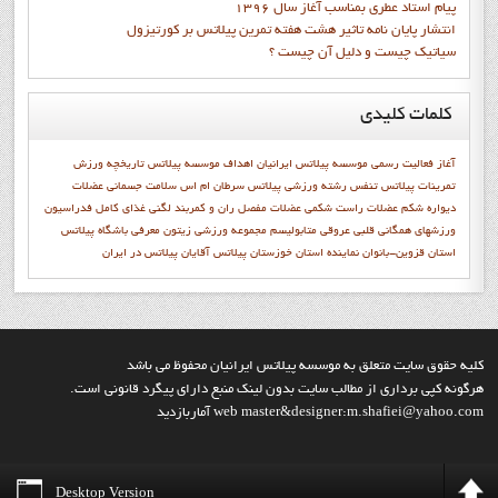
پيام استاد عطري بمناسب آغاز سال 1396
انتشار پايان نامه تاثیر هشت هفته تمرین پیلاتس بر کورتیزول
سیاتیک چیست و دلیل آن چیست ؟
کلمات
کلیدی
آغاز فعاليت رسمي موسسه پيلاتس ايرانيان
اهداف موسسه پيلاتس
تاريخچه ورزش
تمرینات پیلاتس
تنفس
رشته ورزشي پيلاتس
سرطان ام اس
سلامت جسمانی
عضلات
دیواره شکم
عضلات راست شکمی
عضلات مفصل ران و کمربند لگنی
غذای کامل
فدراسيون
ورزشهاي همگاني
قلبی عروقی
متابوليسم
مجموعه ورزشی زیتون
معرفي باشگاه پيلاتس
استان قزوين-بانوان
نماينده استان خوزستان
پیلاتس آقایان
پیلاتس در ایران
کليه حقوق سايت متعلق به موسسه پيلاتس ايرانيان محفوظ مي باشد
هرگونه کپي برداري از مطالب سايت بدون لينک منبع داراي پيگرد قانوني است.
web master&designer:m.shafiei@yahoo.com آماربازديد
Desktop Version