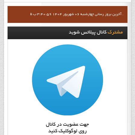
آخرين بروز رساني چهارشنبه 06 شهریور 1404 3:40:59 ب ظ .
مشترک
کانال پيلاتس شويد
جهت عضويت در کانال
روي لوگوکليک کنيد