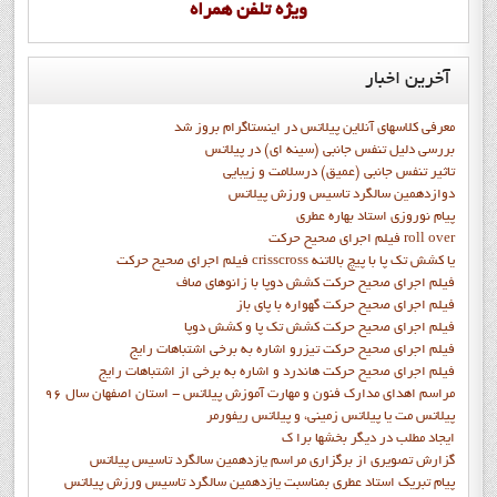
ويژه تلفن همراه
آخرین
اخبار
معرفی کلاسهای آنلاین پیلاتس در اینستاگرام بروز شد
بررسی دلیل تنفس جانبی (سینه ای) در پیلاتس
تاثیر تنفس جانبی (عمیق) درسلامت و زیبایی
دوازدهمين سالگرد تاسيس ورزش پيلاتس
پيام نوروزي استاد بهاره عطري
فيلم اجراي صحيح حرکت roll over
فيلم اجراي صحيح حركت crisscross يا كشش تك پا با پيچ بالاتنه
فيلم اجراي صحيح حرکت كشش دوپا با زانوهاي صاف
فيلم اجراي صحيح حرکت گهواره با پاي باز
فيلم اجراي صحيح حرکت کشش تک پا و کشش دوپا
فيلم اجراي صحيح حرکت تيزرو اشاره به برخي اشتباهات رايج
فيلم اجراي صحيح حرکت هاندرد و اشاره به برخي از اشتباهات رايج
مراسم اهدای مدارک فنون و مهارت آموزش پیلاتس - استان اصفهان سال 96
پیلاتس مت یا پیلاتس زمینی، و پیلاتس ریفورمر
ايجاد مطلب در ديگر بخشها برا ک
گزارش تصويري از برگزاري مراسم يازدهمين سالگرد تاسيس پيلاتس
پيام تبريک استاد عطري بمناسبت يازدهمين سالگرد تاسيس ورزش پيلاتس