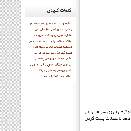
کلمات
کلیدی
اسکولیوز چیست
اصول
pilatesiran
و تمرينات پيلاتس
افزایش سن
تعادل
تمرين روي تخت
تمرينات
پيلاتس
خانم بهاره عطري
ذهن و روح
صیدانلو
عضلات مورب شکم
عمل
عضله
كف لگن
ليلا سلامي
مورب
شکمی
موسسه ورزشی پیلاتس
ایرانیان
میزان شیوع چاقی در ایران
ناهنجاری سر به جلو و حرکات
اصلاحی
ورزشكاران
پوست
لوگرم را روی سر قرار می
 دهد تا عضلات پشت گردن