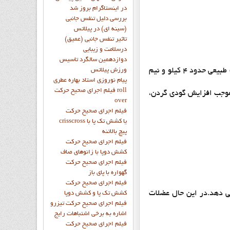
در اینستاگرام بروز شد
بررسی دلیل تنفس جانبی
(سینه ای) در پیلاتس
تاثیر تنفس جانبی (عمیق)
درسلامت و زیبایی
دوازدهمين سالگرد تاسيس
۴-افزایش وزن سر در وضعیت سر به جلو .وقتی سر در وضعیت جلو واقع شده، وزن آن در حدود ۹ کیلوگرم است.در حالی که در وضعیت طبیعی حدود ۴ کیلو و نیم
ورزش پيلاتس
پيام نوروزي استاد بهاره عطري
فيلم اجراي صحيح حرکت roll
 موجب افزایش گودی گردن،
over
فيلم اجراي صحيح حركت
crisscross يا كشش تك پا با
پيچ بالاتنه
فيلم اجراي صحيح حرکت
كشش دوپا با زانوهاي صاف
فيلم اجراي صحيح حرکت
گهواره با پاي باز
فيلم اجراي صحيح حرکت
می دهد.در این حال عضلات
کشش تک پا و کشش دوپا
فيلم اجراي صحيح حرکت تيزرو
اشاره به برخي اشتباهات رايج
فيلم اجراي صحيح حرکت