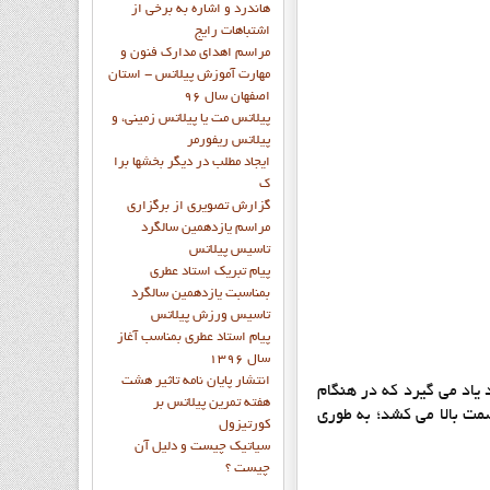
هاندرد و اشاره به برخي از
اشتباهات رايج
مراسم اهدای مدارک فنون و
مهارت آموزش پیلاتس - استان
اصفهان سال 96
پیلاتس مت یا پیلاتس زمینی، و
پیلاتس ریفورمر
ايجاد مطلب در ديگر بخشها برا
ک
گزارش تصويري از برگزاري
مراسم يازدهمين سالگرد
تاسيس پيلاتس
پيام تبريک استاد عطري
بمناسبت يازدهمين سالگرد
تاسيس ورزش پيلاتس
پيام استاد عطري بمناسب آغاز
سال 1396
انتشار پايان نامه تاثیر هشت
یاد می گیرد که در هنگام
هفته تمرین پیلاتس بر
سمت بالا می کشد؛ به طوری
کورتیزول
سیاتیک چیست و دلیل آن
چیست ؟