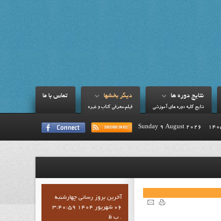
نتايج دوره ها
ديگر بخشها
تماس با ما
نتايج کليه دوره هاي آموزشي
فيلم،معرفي کتاب و غيره
Sunday 9 August 2026
آخرين بروز رساني چهارشنبه
06 شهریور 1404 3:40:59
ب ظ .