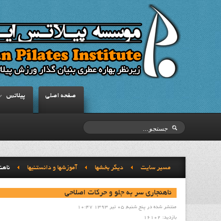
صفحه اصلي
پيلاتس
مسیر سایت
ديگر بخشها
آموزشها و دانستنيها
ناهن
ناهنجاری سر به جلو و حرکات اصلاحی
منتشر شده در پنج شنبه, 05 تیر 1393 10:47
بازدید: 16102