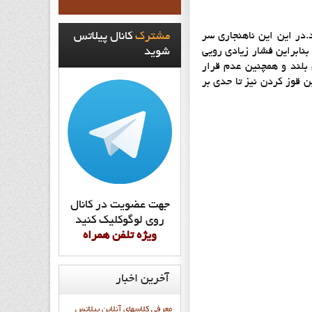
در این این ناهنجاری سر
مشترک
کانال پيلاتس
بنابراین فشار زیادی رویی
شويد
بلند و همچنین عدم قرار
قوز کردن نیز تا حدی بر
جهت عضويت در کانال
روي لوگوکليک کنيد
ويژه تلفن همراه
آخرین
اخبار
معرفی کلاسهای آنلاین پیلاتس