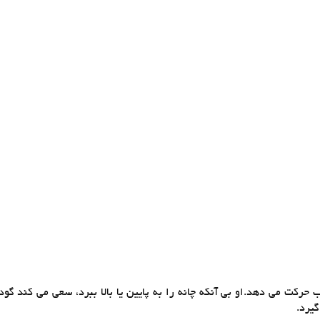
 حرکت می دهد.او بی آنکه چانه را به پایین یا بالا ببرد، سعی می کند گود
یرد.