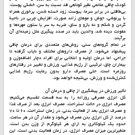
كودك چاقي علائمي نظير كوتاهي قد نسبت به سن، خشكي پوست،
بي‌طاقتي در برابر سرما، يبوست، زود خسته شدن، پرخوري همراه
با پرنوشي، جوش و موهاي زائد صورت، افزايش چربي در ناحية
گردن و شكم و نه بازو و ساق، ضربه به سر يا ستون مهره‌ها و
عفونت ديده شد، والدين بايد در صدد پيگيري علل زمينه‌اي آن
برآيند.
در تمام گروه‌هاي سني، روش‌هاي متعددي براي درمان چاقي
پيشنهاد مي‌شود، از مصرف داروهاي مختلف و ناياب گرفته تا
جراحي. اما درمان اوليه و انتخابي براي افراد دچار اضافه‌وزن و
بيماران چاق، تركيبي از رژيم غذايي، ورزش و تغيير در رفتارهاي
روزمره است. حتي مصرف دارو بدون رعايت رژيم غذايي
كنترل‌شده و ورزش، بي‌نتيجه خواهد بود.
تأثير ورزش در پيشگيري از چاقي و درمان آن
كل انرژي مصرفي روزانه را به سه قسمت تقسيم مي‌كنيم:
مصرف انرژي در حالت استراحت، مصرف انرژي بعد از صرف غذا
و مصرف انرژي بعد از فعاليت بدني. در زمان استراحت، 60 تا 70
درصد از كل انرژي بدن مصرف مي‌شود و مقدار آن در هر ساعت،
حدود يك كيلوكالري به ازاي هر كيلوگرم از وزن بدن است.
متغيرترين ميزان مصرف انرژي، در زمان فعاليت بدني است. اين