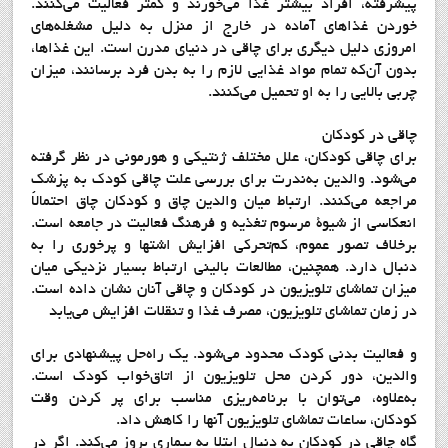
پيشرفته، افراد بيشتر غذا مي‌خورند و كمتر فعاليت مي‌كنند.
خوردن غذاهاي آماده در خارج از منزل به دليل مشغله‌هاي
امروزي دليل ديگري براي چاقي در دنياي مدرن است. اين غذاها،
بدون آن‌كه تمام مواد غذايي لازم را به بدن فرد برسانند، ميزان
چربي بالايي را به او تحميل مي‌كنند.
چاقي در كودكان
براي چاقي كودكان، علل مختلف ژنتيكي و هورموني در نظر گرفته
مي‌شود. والدين به‌ندرت براي بررسي علت چاقي كودك به پزشك
مراجعه مي‌كنند. ارتباط ميان والدين چاق و كودكان چاق احتمالاً
انعكاسي از شيوة مرسوم تغذيه و فرهنگ فعاليت در جامعه است.
برخلاف تصور عموم، كم‌تحركي افزايش اشتها و پرخوري را به
دنبال دارد. همچنين، مطالعات باليني ارتباط بسيار نزديكي ميان
ميزان تماشاي تلويزيون در كودكان و چاقي آنان نشان داده است.
در زمان تماشاي تلويزيون، مصرف غذا و تنقلات افزايش مي‌يابد
و فعاليت بدني كودك محدود مي‌شود. يك راه‌حل پيشنهادي براي
والدين، دور كردن محل تلويزيون از اتاق‌خواب كودك است.
به‌علاوه، مي‌توان با برنامه‌ريزي مناسب براي پر كردن وقت
كودكان، ساعات تماشاي تلويزيون آنها را كاهش داد.
گاه چاقي در كودكان به دنبال ابتلا به بيماري بروز مي‌كند. اگر در