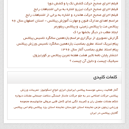
فيلم اجراي صحيح حرکت کشش تک پا و کشش دوپا
فيلم اجراي صحيح حرکت تيزرو اشاره به برخي اشتباهات رايج
فيلم اجراي صحيح حرکت هاندرد و اشاره به برخي از اشتباهات رايج
مراسم اهدای مدارک فنون و مهارت آموزش پیلاتس - استان اصفهان سال 96
پیلاتس مت یا پیلاتس زمینی، و پیلاتس ریفورمر
ايجاد مطلب در ديگر بخشها برا ک
گزارش تصويري از برگزاري مراسم يازدهمين سالگرد تاسيس پيلاتس
پيام تبريک استاد عطري بمناسبت يازدهمين سالگرد تاسيس ورزش پيلاتس
پيام استاد عطري بمناسب آغاز سال 1396
انتشار پايان نامه تاثیر هشت هفته تمرین پیلاتس بر کورتیزول
سیاتیک چیست و دلیل آن چیست ؟
کلمات
کلیدی
آغاز فعاليت رسمي موسسه پيلاتس ايرانيان
انرژی
انواع اسکولیوز:
تمرينات ورزش
پيلاتس
حرکات اصلاحی سر به جلو
حرکات ماساژ
خستگی
سلامت جسمانی
عضلات دیواره
شکم
عضلات مفصل ران و کمربند لگنی
غذای کامل
قلبی عروقی
متابوليسم
مجموعه
ورزشی زیتون
مزمن
نماينده استان خوزستان
نماينده استان يزد
پيلاتس وام اس
پیلاتس
آقایان
پیلاتس در ایران