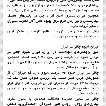
سني است. بيماري‌هاي قلبي و عروقي، ديابت (افزايش قند خون)،
پرفشاري خون، سنگ كيسة صفرا، نقرس، آرتروز و نيز سرطان‌هاي
سينه، رودة بزرگ و پروستات به دنبال چاقي شكل مي‌گيرند.
همچنين ميزان بستري شدن افراد چاق در بخش‌هاي مختلف
بيمارستاني و نيز زمان لازم براي بهبود كامل آنان تفاوت بسياري
با ساير گروه‌ها دارد.
چاقي در كودكان نيز، اگرچه در ظاهر ناپسند و مشكل‌آفرين
نيست، نياز به توجه و درمان دارد.
میزان شیوع چاقی در ایران
طبق پژوهش‌هاي انجام‌شده در ايران، ميزان شيوع چاقي در
مردان حدود 27 درصد و در زنان 40 درصد است. همچنين،
شايع‌ترين محدودة سني ابتلا به چاقي در مردان 40 تا 50 سالگي و
در زنان 50 تا 60 سالگي است.
چاقي در ايران حدود 32 درصد شيوع دارد كه ميزان آن از
كشورهاي غربي كمتر است. يك بررسي عمومي نشان داد كه
نزديك به 13 درصد از دختران تهراني در زمرة افراد چاق قرار
دارند و شيوع چاقي در سنين مدرسه در حدود 10 درصد تخمين
زده شده است.
چاقي در سنين مدرسه مشكلات متعددي به دنبال دارد.
بيماري‌هاي روحي ـ رواني نظير افسردگي، اجتماع‌گريزي، كاهش