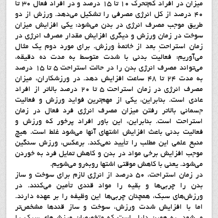
ميزان در افراد كم‌تحرك 10 تا 15 درصد و در افراد فعال 30 تا
40 درصد از كل انرژي مصرفي را تشكيل مي‌دهد. ورزش از دو
طريق موجب مصرف انرژي در بدن مي‌شود: يكي افزايش ميزان
سوخت در زمان ورزش و ديگري افزايش مقدار مصرف انرژي در
زمان استراحتِ بعد از خاتمة ورزش. براي مورد دوم يك مثال
مي‌آوريم: فعاليت بدني با شدت متوسط به مدت ده دقيقه،
مي‌تواند مصرف انرژي بدن را در حالت استراحت 5 تا 15 درصد
به مدت 24 تا 48 ساعت افزايش دهد. در ورزشكاران، ميزان
مصرف انرژي در زمان استراحت 5 تا 20 درصد بالاتر از افراد
عادي است. بنابراين، يكي از مهم‌ترين فوايد ورزش و فعاليت
جسماني بالاتر رفتن ميزان مصرف انرژي فرد فعال در زمان
استراحت است. بنابراين، اين باور افراد پرخور كه ورزش و
فعاليت بدني باعث افزايش اشتهاي آنها مي‌شود غلط است. هيچ
منبع علمي اين مطلب را تأييد نمي‌كند. برعكس، ورزش سنگين
موجب افزايش برخي مواد در بدن و كاهش تمايل فرد به خوردن
مي‌شود. يعني با كاهش موقتي اشتها روبه‌رو مي‌شويم.
در زمان استراحت، 50 درصد از انرژي لازم براي سوخت و ساز
بدن را چربي‌ها و بقيه را مواد قندي تأمين مي‌كنند. در
ورزش‌هاي سبك، همچنان چربي‌ها اين وظيفه را بر عهده دارند.
اما با افزايش شدت ورزش، سوخت و ساز قندها مشخص‌تر
مي‌شود. به همين دليل است كه متخصصان ورزش‌هاي سبك را