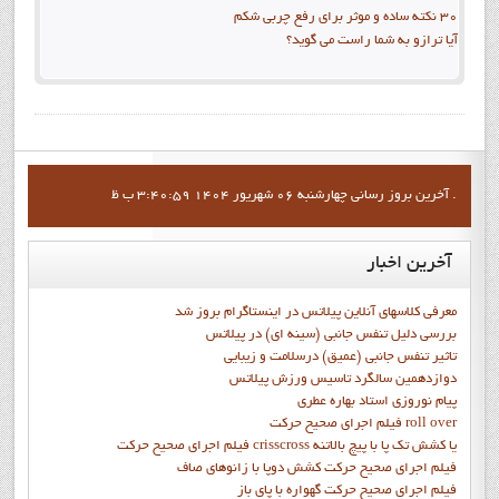
30 نکته ساده و موثر برای رفع چربی شکم
آیا ترازو به شما راست می گوید؟
آخرين بروز رساني چهارشنبه 06 شهریور 1404 3:40:59 ب ظ .
آخرین
اخبار
معرفی کلاسهای آنلاین پیلاتس در اینستاگرام بروز شد
بررسی دلیل تنفس جانبی (سینه ای) در پیلاتس
تاثیر تنفس جانبی (عمیق) درسلامت و زیبایی
دوازدهمين سالگرد تاسيس ورزش پيلاتس
پيام نوروزي استاد بهاره عطري
فيلم اجراي صحيح حرکت roll over
فيلم اجراي صحيح حركت crisscross يا كشش تك پا با پيچ بالاتنه
فيلم اجراي صحيح حرکت كشش دوپا با زانوهاي صاف
فيلم اجراي صحيح حرکت گهواره با پاي باز