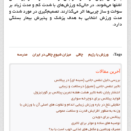
اشتها مي‌شوند. در حالي‌كه ورزش‌هاي با شدت كم و مدت زياد بر
سوخت و ساز چربي‌ها اثر مي‌گذارند. تصميم‌گيري در مورد شدت و
مدت ورزش انتخابي به هدف پزشك و پذيرش بيمار بستگي
دارد.
Tags:
ورزش يا رژيم
چاقي
میزان شیوع چاقی در ایران
مدرسه
آخرین مقالات
بررسی دلیل تنفس جانبی (سینه ای) در پیلاتس
تاثیر تنفس جانبی (عمیق) درسلامت و زیبایی
انتشار پايان نامه تاثیر هشت هفته تمرین پیلاتس بر کورتیزول
فواید پيلاتس برای دوچرخه سواری
حقایقی تلخ در باره ورزش زیبایی اندام و تفاوت های اصلی آن با ورزش با
وزنه به منظور افزایش قدرت و سلامت عمومی
پیلاتس برای دویدن
توصیه های ساده و موثر برای لاغری
مصرف ویتامین و مکمل های غذایی خوب است یا بد؟