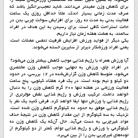
براي كاهش وزن مفيدتر مي‌دانند. شايد تعجب‌برانگيز باشد كه
صرف مدت زماني بسيار اندك، مثلاً حداقل روزي يك ساعت
فعاليت بدني به مدت ده روز، براي افزايش سوخت چربي بدن در
حالت استراحت كافي است. براي رسيدن به اين هدف در افراد
سالمند، به هشت هفته زمان نياز داريم.
يكي ديگر از فوايد ورزش افزايش ظرفيت تنفس عضلات است،
يعني افراد ورزشكار ديرتر از سايرين خسته مي‌شوند.
آيا ورزش همراه با رژيم غذايي موجب كاهش بيشتر وزن مي‌شود؟
در افراد چاق، ورزش به تنهايي موجب كاهش وزن مختصري
مي‌شود. متوسط كاهش وزن گزارش‌شده در 12 بررسي، در حدود
دو كيلو و نيم بوده است. در يك فرد هفتاد كيلويي، پنج ساعت
فعاليت ورزشي در هفته تنها 200 گرم كاهش وزن را به دنبال
خواهد داشت. تركيب ورزش و رژيم غذايي نقش مؤثرتري از
رژيم غذايي يا ورزشِ تنها ايفا خواهد كرد. فرض كنيد يك نفر با
رژيم غذايي موفق به حدود ده كيلوگرم كاهش وزن شده است.
نزديك به سه كيلوگرم از اين مقدار كاهش وزن در نتيجة حذف
مواد غيرچربي به دست مي‌آيد. حال آن‌كه يك كاهش وزن ده
كيلوگرمي با ورزش و رژيم غذايي توأم، كمتر از دو كيلوگرم از
توده‌هاي غيرچربي بدن را از بين مي‌برد.