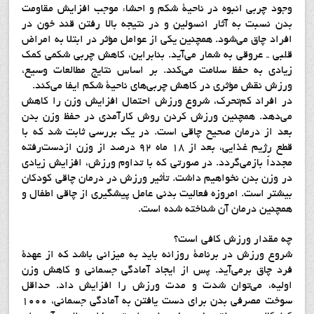
وجود چربي انبوه در ناحية شكم و احشاء موجب افزايش مقاومت
بدن نسبت به آثار انسولين و در نتيجه بالا رفتن قند خون در
افراد چاق مي‌شود. همچنين يكي از عوامل مؤثر در ابتلا به امراض
قلبي ـ عروقي به شمار مي‌آيد. بنابراين، كاهش چربي شكمي كمك
زيادي به حفظ سلامت مي‌كند. بر اساس نتايج مطالعات وسيع،
ورزش نقش مؤثري در كاهش چربي‌هاي ناحية شكم ايفا مي‌كند.
در افراد كم‌تحرك، شروع ورزش احتمال افزايش وزن را كاهش
مي‌دهد. همچنين ورزش كردن روش كارآمدي در حفظ وزن بدن
بعد از درمان صحيح چاقي است. در يك بررسي ثابت شد كه با
قطع رژيم غذايي، بعد از 18 ماه 92 درصد از وزن ازدست‌رفته
مجدداً بازمي‌گردد. در صورتي كه با تداوم ورزش، افزايش زيادي
در وزن بدن نخواهيم داشت. تأثير ورزش در درمان چاقي كودكان
بيشتر است. امروزه فعاليت بدني عامل پيشگيري از چاقي اطفال و
همچنين درمان آن شناخته شده است.
چه مقدار ورزش كافي است؟
شروع ورزش در برنامة روزانه بايد به ميزاني باشد كه از عهدة
فرد چاق برمي‌آيد. پس از ايجاد آمادگي جسماني و كاهش وزن
اوليه، مي‌توان شدت و مدت ورزش را افزايش داد. حداقل
سوخت مصرفي بدن براي دست يافتن به آمادگي جسماني، 1000