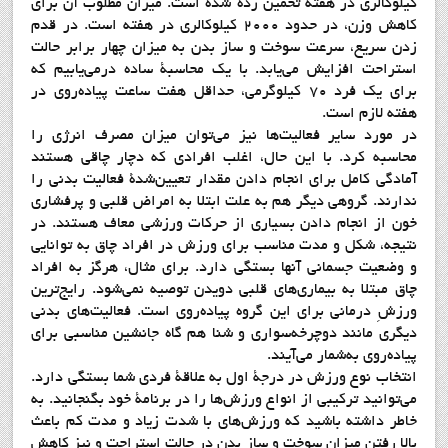
كيلوكالري در هفته تخمين زده شده است. ميزان مطلوب آن براي
كاهش وزن، در حدود 2000 كيلوكالري در هفته است. در قدم
زدن سريع، سرعت سوخت و ساز بدن به ميزان چهار برابر حالت
استراحت افزايش مي‌يابد. با يك محاسبة ساده درمي‌يابيم كه
براي يك فرد 70 كيلوگرمي، حداقل هفت ساعت پياده‌روي در
هفته لازم است.
در مورد ساير فعاليت‌ها نيز مي‌توان ميزان مصرف انرژي را
محاسبه كرد. با اين حال، اغلب افرادي كه دچار چاقي هستند
آمادگي كامل براي انجام دادن مقدار تعيين‌شدة فعاليت بدني را
ندارند. گروهي ديگر هم به علت ابتلا به امراض قلبي و پرفشاري
خون از انجام دادن بسياري از حركات ورزشي معاف هستند. در
نتيجه، شكل و مدت مناسب براي ورزش در افراد چاق به توانايي
و وضعيت جسماني آنها بستگي دارد. براي مثال، هرگز به افراد
چاق مبتلا به بيماري‌هاي قلبي دويدن توصيه نمي‌شود. رايج‌ترين
ورزشِ درماني براي اين گروه پياده‌روي است. فعاليت‌هاي بدني
ديگري مانند دوچرخه‌سواري و شنا هم گاه جانشين مناسبي براي
پياده‌روي به‌شمار مي‌آيند.
انتخاب نوع ورزش در درجة اول به علاقة فردي شما بستگي دارد.
مي‌توانيد تركيبي از انواع ورزش‌ها را در برنامة خود بگنجانيد. به
خاطر داشته باشيد كه ورزش‌هاي با شدت زياد و مدت كم باعث
بالا رفتن ميزان سوخت و ساز بدن در حالت استراحت و نيز كاهش