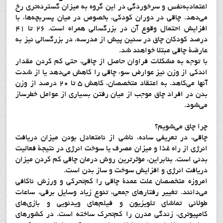
اعتمادبه‌نفس و سرخوردگي در اين گروه به ميزان گسترده‌تري رخ
مي‌دهد. چاقي در دوران كودكي، بخصوص در ميان پسربچه‌ها، با
افزايش احتمال وقوع آن در بزرگسالي همراه است. 26 تا 41
درصد كودكان چاق در سنين پيش از مدرسه، در بزرگسالي نيز به
عارضة چاقي مبتلا خواهند شد.
با توجه به مشكلات فراوان حاصل از چاقي، حتي كم كردن مقدار
اندكي از وزن نيز عوارض سوء چاقي را كاهش مي‌دهد يا از شدت
آنها مي‌كاهد. به اعتقاد متخصصان، كاهش 5 تا 20 درصد از وزن
بدن در افراد چاق موجب از ميان رفتن بسياري از عوامل خطرساز
مي‌شود.
چرا چاق مي‌شويم؟
چاقي، در تعريفي ساده، ناشي از نامتعادل بودن ميزان دريافت
انرژي از راه غذا و ميزان مصرف يا سوخت انرژي در نتيجة فعاليت
بدني است. بنابراين، مؤثرترين روش درمان چاقي كم كردن ميزان
دريافت انرژي و افزايش سوخت و ساز بدن است.
امروزه متخصصان علت عمدة چاقي را كم‌تحركي و ورزش ناكافي
مي‌دانند. تغيير رفتارهاي جمعي، تنوع زياد وسايل برقي، ساعات
طولاني تماشاي تلويزيون و فيلم‌هاي ويدئويي و بازي‌هاي
كامپيوتري، زندگي مدرن را كم‌تحرك ساخته است. در كشورهاي