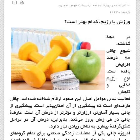
منتشر شده در چهارشنبه, 03 ارديبهشت 1393 05:03
بازدید: 12230
ورزش يا رژيم، كدام بهتر است؟
در دهة
گذشته،
شيوع چاقي
50 درصد
افزايش
يافته است.
نوع رژيم
غذايي و
كاهش
فعاليت بدني عوامل اصلي اين صعود ارقام شناخته شده‌اند. چاقي
عارضه‌اي است كه پيشگيري از آن امكان‌پذير است. پيشگيري از
چاقي بسيار آسان‌تر، ارزان‌تر و مؤثرتر از درمان آن است. عارضة
چاقي در طي زمان بروز مي‌كند. بنابراين، درمان آن در مراحل
شكل‌گرفتة بيماري به تلاش زيادي نياز دارد.
امروزه چاقي يكي از معضلات زندگي صنعتي براي تمام گروه‌هاي