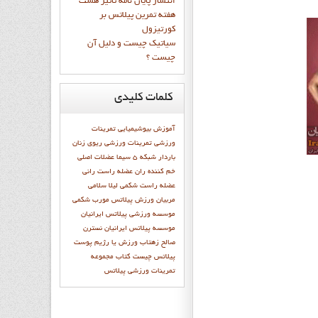
انتشار پايان نامه تاثیر هشت
هفته تمرین پیلاتس بر
کورتیزول
سیاتیک چیست و دلیل آن
چیست ؟
کلمات
کلیدی
آموزش
بیوشیمیایی
تمرينات
ورزشي
تمرینات ورزشی
ریوی
زنان
باردار
شبكه 5 سيما
عضلات اصلی
خم کننده ران
عضله راست رانی
عضله راست شکمی
ليلا سلامي
مربیان ورزش پیلاتس
مورب شکمی
موسسه ورزشی پیلاتس ایرانیان
موسسه پيلاتس ايرانيان
نسترن
صالح زهتاب
ورزش يا رژيم
پوست
پيلاتس چيست
کتاب مجموعه
تمرينات ورزشي پيلاتس