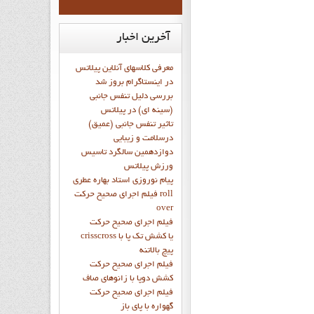
آخرین
اخبار
معرفی کلاسهای آنلاین پیلاتس
در اینستاگرام بروز شد
بررسی دلیل تنفس جانبی
(سینه ای) در پیلاتس
تاثیر تنفس جانبی (عمیق)
درسلامت و زیبایی
دوازدهمين سالگرد تاسيس
ورزش پيلاتس
پيام نوروزي استاد بهاره عطري
فيلم اجراي صحيح حرکت roll
over
فيلم اجراي صحيح حركت
crisscross يا كشش تك پا با
پيچ بالاتنه
فيلم اجراي صحيح حرکت
كشش دوپا با زانوهاي صاف
فيلم اجراي صحيح حرکت
گهواره با پاي باز