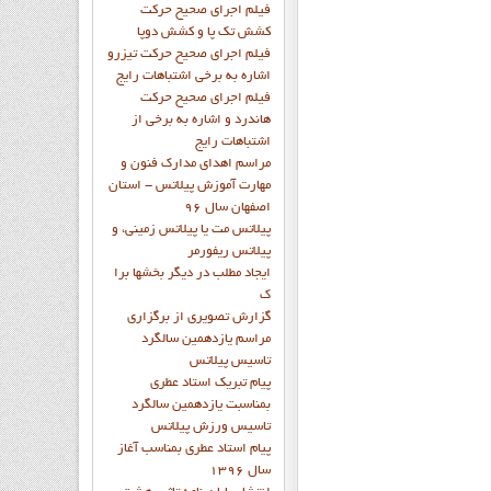
فيلم اجراي صحيح حرکت
کشش تک پا و کشش دوپا
فيلم اجراي صحيح حرکت تيزرو
اشاره به برخي اشتباهات رايج
فيلم اجراي صحيح حرکت
هاندرد و اشاره به برخي از
اشتباهات رايج
مراسم اهدای مدارک فنون و
مهارت آموزش پیلاتس - استان
اصفهان سال 96
پیلاتس مت یا پیلاتس زمینی، و
پیلاتس ریفورمر
ايجاد مطلب در ديگر بخشها برا
ک
گزارش تصويري از برگزاري
مراسم يازدهمين سالگرد
تاسيس پيلاتس
پيام تبريک استاد عطري
بمناسبت يازدهمين سالگرد
تاسيس ورزش پيلاتس
پيام استاد عطري بمناسب آغاز
سال 1396