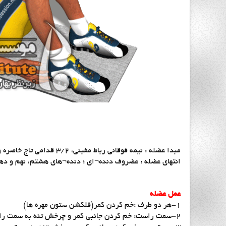
مبدا عضله : نیمه فوقانی رباط مغبنی، 3/2 قدامی تاج خاصره و نیم کمری
انتهای عضله : عضروف دنده¬ای ؛ دنده¬های هشتم، نهم و د
عمل عضله
1-هر دو طرف :خم کردن کمر(فلکشن ستون مهره ها)
2-سمت راست: خم کردن جانبی کمر و چرخش تنه به سمت راست .