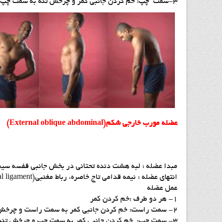
3-سمت چپ: خم کردن جانبی کمر و چرخش تنه به سمت چپ.
عضله مورب خارجی شکم(External oblique abdominal)
مبدا عضله : لبه هشت دنده تحتانی در بخش جانبی قفسه سین
انتهای عضله : نیمه قدامی تاج خاصره، رباط مغنبی(inguinal ligament)، ستیغ عانه و نیام عضله راست شکم در بخش جلو و پایین
عمل عضله
1- هر دو طرف :خم کردن کمر
2- سمت راست: خم کردن جانبی کمر به سمت راست و چرخش تنه به سمت چپ .
3- سمت چپ: خم کردن جانبی کمر به سمت چپ و چرخش تنه به سمت راست .