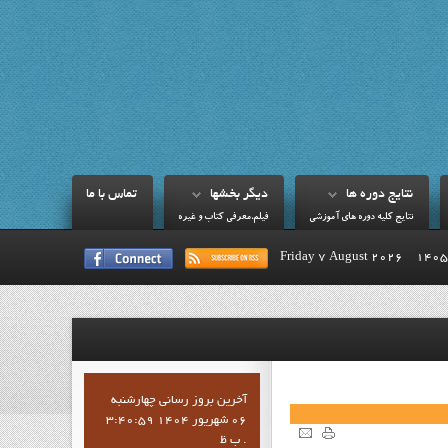
نتايج دوره ها
ديگر بخشها
تماس با ما
نتايج کليه دوره هاي آموزشي
فيلم،معرفي کتاب و غيره
Friday 7 August 2026
آخرين بروز رساني چهارشنبه
06 شهریور 1404 3:40:59
ب ظ .