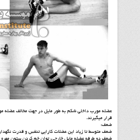
عضله مورب داخلی شکم به طور مایل در جهت مخالف عضله مور
قرار میگیرند.
ضعف:
ضعف متوسط تا زیاد این عضلات کارایی تنفس و قدرت نگهدا
ضعف دو طرفه عضله مایل خارجی، توان خم کردن ستون مهره ها