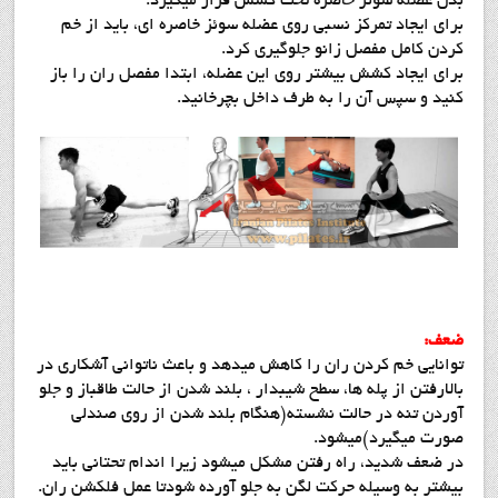
بدن عضله سوئز خاصره تحت کشش قرار میگیرد.
برای ایجاد تمرکز نسبی روی عضله سوئز خاصره ای، باید از خم
کردن کامل مفصل زانو جلوگیری کرد.
برای ایجاد کشش بیشتر روی این عضله، ابتدا مفصل ران را باز
کنید و سپس آن را به طرف داخل بچرخانید.
ضعف:
توانایی خم کردن ران را کاهش میدهد و باعث ناتوانی آشکاری در
بالارفتن از پله ها، سطح شیبدار ، بلند شدن از حالت طاقباز و جلو
آوردن تنه در حالت نشسته(هنگام بلند شدن از روی صندلی
صورت میگیرد)میشود.
در ضعف شدید، راه رفتن مشکل میشود زیرا اندام تحتانی باید
بیشتر به وسیله حرکت لگن به جلو آورده شودتا عمل فلکشن ران.