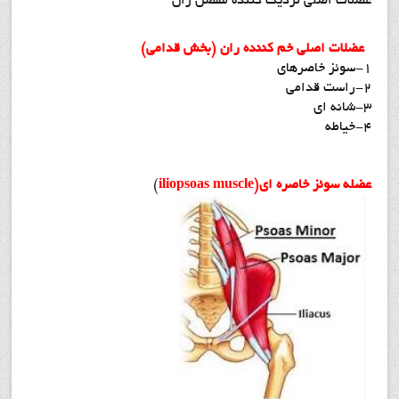
عضلات اصلی نزدیک کننده مفصل ران
عضلات اصلی خم کننده ران (بخش قدامی)
1-سوئز خاصرهای
2-راست قدامی
3-شانه ای
4-خیاطه
عضله سوئز خاصره ای(iliopsoas muscle
)