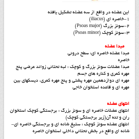
این عضله در واقع از سه عضله تشکیل یافته
1-خاصره ای (iliacus)
2-سوئز بزرگ (Psoas major)
3-سوئز کوچک (Psoas minor)
مبدا عضله
مبدا عضله خاصره ای: سطح درونی
خاصره
مبدا عضلات سوئز بزرگ و کوچک : لبه تحتانی زوائد عرضی پنج
مهره کمری و کناره های جسم
مهره ای دوازدهمین مهره پشتی و پنج مهره کمری، دیسکهای بین
مهره ای و قاعده استخوان خاجی
انتهای عضله
انتهای عضلات خاصره ای و سوئز بزرگ : برجستگی کوچک استخوان
ران و تنه آن(زیر برجستگی کوچک)
انتهای عضله سوئز کوچک : ستیغ شانه ای و برجستگی خاصره ای-
شانه ای واقع در بخش تحتانی داخلی استخوان خاصره