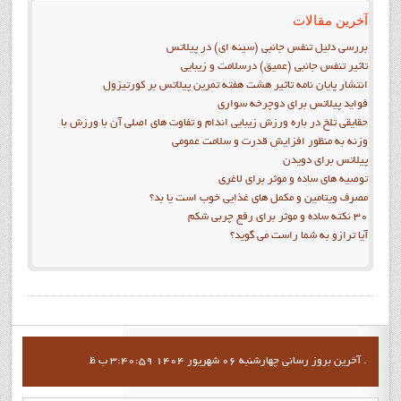
آخرین مقالات
بررسی دلیل تنفس جانبی (سینه ای) در پیلاتس
تاثیر تنفس جانبی (عمیق) درسلامت و زیبایی
انتشار پايان نامه تاثیر هشت هفته تمرین پیلاتس بر کورتیزول
فواید پيلاتس برای دوچرخه سواری
حقایقی تلخ در باره ورزش زیبایی اندام و تفاوت های اصلی آن با ورزش با
وزنه به منظور افزایش قدرت و سلامت عمومی
پیلاتس برای دویدن
توصیه های ساده و موثر برای لاغری
مصرف ویتامین و مکمل های غذایی خوب است یا بد؟
30 نکته ساده و موثر برای رفع چربی شکم
آیا ترازو به شما راست می گوید؟
آخرين بروز رساني چهارشنبه 06 شهریور 1404 3:40:59 ب ظ .