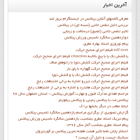
آخرین
اخبار
معرفی کلاسهای آنلاین پیلاتس در اینستاگرام بروز شد
بررسی دلیل تنفس جانبی (سینه ای) در پیلاتس
تاثیر تنفس جانبی (عمیق) درسلامت و زیبایی
دوازدهمين سالگرد تاسيس ورزش پيلاتس
پيام نوروزي استاد بهاره عطري
فيلم اجراي صحيح حرکت roll over
فيلم اجراي صحيح حركت crisscross يا كشش تك پا با پيچ بالاتنه
فيلم اجراي صحيح حرکت كشش دوپا با زانوهاي صاف
فيلم اجراي صحيح حرکت گهواره با پاي باز
فيلم اجراي صحيح حرکت کشش تک پا و کشش دوپا
فيلم اجراي صحيح حرکت تيزرو اشاره به برخي اشتباهات رايج
فيلم اجراي صحيح حرکت هاندرد و اشاره به برخي از اشتباهات رايج
مراسم اهدای مدارک فنون و مهارت آموزش پیلاتس - استان اصفهان سال 96
پیلاتس مت یا پیلاتس زمینی، و پیلاتس ریفورمر
ايجاد مطلب در ديگر بخشها برا ک
گزارش تصويري از برگزاري مراسم يازدهمين سالگرد تاسيس پيلاتس
پيام تبريک استاد عطري بمناسبت يازدهمين سالگرد تاسيس ورزش پيلاتس
پيام استاد عطري بمناسب آغاز سال 1396
انتشار پايان نامه تاثیر هشت هفته تمرین پیلاتس بر کورتیزول
سیاتیک چیست و دلیل آن چیست ؟