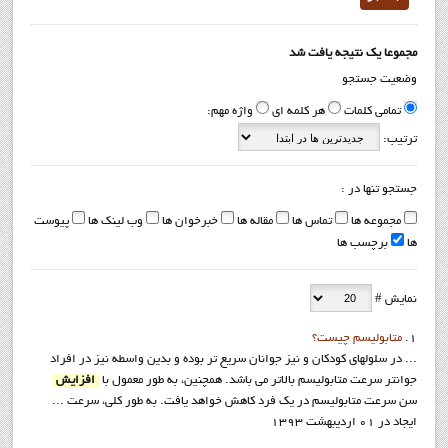
مجموعا یک نتیجه یافت شد
وضعیت جستجو
تمامی کلمات
هر کلمه ای
واژه مهم:
ترتیب:
جستجو تنها در :
مجموعه ها
تماس ها
مقاله ها
خبرخوان ها
وب لینک ها
پیوست
ها
برچسب ها
نمایش #
1.
متابولیسم چیست؟
... در سلولهای کودکان و نیز جوانان سریع تر بوده و بدین واسطه نیز در افراد
جوانتر سرعت متابولیسم بالاتر می باشد. همچنین، به طور معمول با
افزایش
سن سرعت متابولیسم در یک فرد کاهش خواهد یافت. به طور کلی، سرعت ...
ایجاد در 01 ارديبهشت 1393