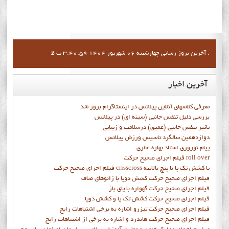
آخرين بروز رساني چهارشنبه 06 شهریور 1404 3:40:59 ب ظ .
آخرین
اخبار
معرفی کلاسهای آنلاین پیلاتس در اینستاگرام بروز شد
بررسی دلیل تنفس جانبی (سینه ای) در پیلاتس
تاثیر تنفس جانبی (عمیق) درسلامت و زیبایی
دوازدهمين سالگرد تاسيس ورزش پيلاتس
پيام نوروزي استاد بهاره عطري
فيلم اجراي صحيح حرکت roll over
فيلم اجراي صحيح حركت crisscross يا كشش تك پا با پيچ بالاتنه
فيلم اجراي صحيح حرکت كشش دوپا با زانوهاي صاف
فيلم اجراي صحيح حرکت گهواره با پاي باز
فيلم اجراي صحيح حرکت کشش تک پا و کشش دوپا
فيلم اجراي صحيح حرکت تيزرو اشاره به برخي اشتباهات رايج
فيلم اجراي صحيح حرکت هاندرد و اشاره به برخي از اشتباهات رايج