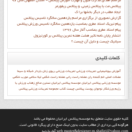
مراسم اهدای مدارک فنون و مهارت آموزش پیلاتس - استان اصفهان سال 96
پیلاتس مت یا پیلاتس زمینی، و پیلاتس ریفورمر
ايجاد مطلب در ديگر بخشها برا ک
گزارش تصويري از برگزاري مراسم يازدهمين سالگرد تاسيس پيلاتس
پيام تبريک استاد عطري بمناسبت يازدهمين سالگرد تاسيس ورزش پيلاتس
پيام استاد عطري بمناسب آغاز سال 1396
انتشار پايان نامه تاثیر هشت هفته تمرین پیلاتس بر کورتیزول
سیاتیک چیست و دلیل آن چیست ؟
کلمات
کلیدی
آموزش
بیوشیمیایی
تمرينات ورزشي
تمرینات ورزشی
ریوی
زنان باردار
شبكه 5 سيما
عضلات اصلی خم کننده ران
عضله راست رانی
عضله راست شکمی
ليلا سلامي
مورب شکمی
موسسه ورزشی پیلاتس ایرانیان
موسسه پيلاتس ايرانيان
نسترن صالح زهتاب
ورزش يا
رژيم
ورزشکار نوجوان
پوست
پيلاتس چيست
کتاب مجموعه تمرينات ورزشي پيلاتس
کليه حقوق سايت متعلق به موسسه پيلاتس ايرانيان محفوظ مي باشد
هرگونه کپي برداري از مطالب سايت بدون لينک منبع داراي پيگرد قانوني است.
web master&designer:m.shafiei@yahoo.com آماربازديد