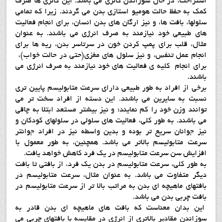
استراحت، در حال سوزاندن کالری می باشد. این کالری ها صرف
کمک به حفظ حالت هومیو استازی بدن می گردند. زیرا که تمامی
سلولها، بافت ها، و نیز ارگان های بدن انسان، برای انجام فعالیت
های طبیعی خود نیازمند به صرف انرژی می باشند. به عنوان
مثال، قلب برای پمپ کردن خون در سرتاسر بدن، ریه ها برای
انجام عمل تنفس، و نیز سلول های مغزی(حتی در حالت خواب)،
برای انجام کلیه ی فعالیت های خود نیازمند به صرف انرژی می
باشند.
برخی از افراد به طور طبیعی دارای سرعت متابولیسم پایین تری
نسبت به سایرین می باشند. این دسته از افراد سخت تر می
توانند وزن خود را کم نمایند؛ و نیز بیشتر مستعد ابتلا به چاقی
می باشند. به طور کلی، فعالیت های سلولی در سلولهای کودکان و
نیز جوانان سریع تر بوده و بدین واسطه نیز در افراد جوانتر
سرعت متابولیسم بالاتر می باشد. همچنین، به طور معمول با
افزایش سن سرعت متابولیسم در یک فرد کاهش خواهد یافت.
به طور کلی، سرعت متابولیسم در بدن یک فرد، از بافتی تا بافت
دیگر متفاوت می باشد. به عنوان مثال، سرعت متابولیسم در
بافتهای ماهیچه ای بدن به مراتب بالا تر از سرعت متابولیسم در
بافت چربی بدن می باشد.
این بدان معناست که بافت های ماهیچه ای بدن قادر به
سوزاندن مقادیر بالاتری از انرژی در مقایسه با بافتهای چربی می