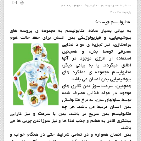
منتشر شده در دوشنبه, 01 ارديبهشت 1393 20:48
بازدید: 20040
متابولیسم چیست؟
به بیانی بسیار ساده، متابولیسم به مجموعه ی پروسه های
بیوشیمیایی، و فیزیولوژیکی بدن انسان برای حفظ حالت هوم
یواستازی، نیز تجزیه ی مواد غذایی
مصرفی توسط بدن، و همچنین
استفاده از انرژی موجود در آنها
اطلاق میگردد. یا به بیانی دیگر،
متابولیسم مجموعه ی عملکرد های
بیوشیمیایی بدن انسان می باشد.
همچنین، سرعت سوزاندن کالری های
موجود در مواد غذایی مصرف شده
توسط سلولهای بدن، به نرخ متابولیکی
بدن انسان مرتبط می باشد. هر چه
متابولیسم بدن سریع تر باشد، بدن با سرعت و نیز کارایی
بیشتری قادر به هضم و جذب غذا ها و نیز سوزاندن چربی ها می
باشد.
بدن انسان همواره و در تمامی شرایط، حتی در هنگام خواب و