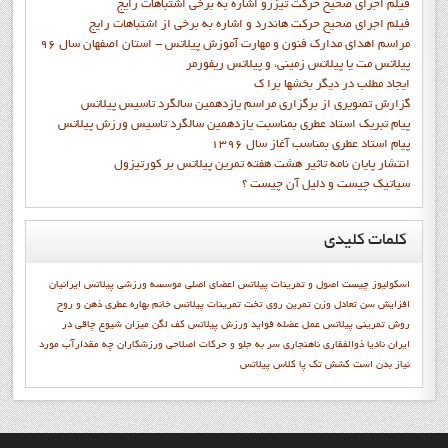
فيلم اجراي صحيح حرکت تيزرو اشاره به برخي اشتباهات رايج
فيلم اجراي صحيح حرکت هاندرد و اشاره به برخي از اشتباهات رايج
مراسم اهدای مدارک فنون و مهارت آموزش پیلاتس - استان اصفهان سال 96
پیلاتس مت یا پیلاتس زمینی، و پیلاتس ریفورمر
ايجاد مطلب در ديگر بخشها برا ک
گزارش تصويري از برگزاري مراسم يازدهمين سالگرد تاسيس پيلاتس
پيام تبريک استاد عطري بمناسبت يازدهمين سالگرد تاسيس ورزش پيلاتس
پيام استاد عطري بمناسب آغاز سال 1396
انتشار پايان نامه تاثیر هشت هفته تمرین پیلاتس بر کورتیزول
سیاتیک چیست و دلیل آن چیست ؟
کلمات
کلیدی
اسکولیوز چیست
اصول و تمرينات پيلاتس
اعضاي اصلي موسسه ورزشي پيلاتس ايرانيان
افزایش سن
تعادل وزن
تمرين روي تخت
تمرينات پيلاتس
خانم بهاره عطري
ذهن و روح
روش تمرینی پیلاتس
عمل عضله
فوايد ورزش پيلاتس
كف لگن
میزان شیوع چاقی در
ایران
نادیا ذوالفقاری
ناهنجاری سر به جلو و حرکات اصلاحی
ورزشكاران
چه مقدارآب مورد
نیاز بدن است
کشش تک پا
کلاس پيلاتس