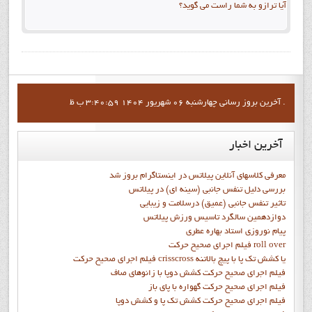
آیا ترازو به شما راست می گوید؟
آخرين بروز رساني چهارشنبه 06 شهریور 1404 3:40:59 ب ظ .
آخرین
اخبار
معرفی کلاسهای آنلاین پیلاتس در اینستاگرام بروز شد
بررسی دلیل تنفس جانبی (سینه ای) در پیلاتس
تاثیر تنفس جانبی (عمیق) درسلامت و زیبایی
دوازدهمين سالگرد تاسيس ورزش پيلاتس
پيام نوروزي استاد بهاره عطري
فيلم اجراي صحيح حرکت roll over
فيلم اجراي صحيح حركت crisscross يا كشش تك پا با پيچ بالاتنه
فيلم اجراي صحيح حرکت كشش دوپا با زانوهاي صاف
فيلم اجراي صحيح حرکت گهواره با پاي باز
فيلم اجراي صحيح حرکت کشش تک پا و کشش دوپا