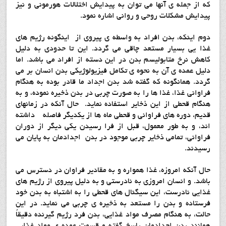
که از جمله ی آنها می توان به پیدایش اختلالات هورمونی و نیز
پیدایش مشکلات روحی و روانی اشاره نمود.
دوم اینکه، بدن افراد به واسطه ی پیروی از اینگونه رژیم های
غذا یی بسیار مستعد چاقی می گردد. این تا حدودی به دلیل
کاهش نرخ متابولیسم بدن در این دسته از افراد می باشد. اما
دلیل عمده ی آن به نحوه ی تکامل فیزیولوژیکی بدن انسان بر می
گردد. همانگونه که گفته شد بدن اجداد ما قادر بوده به هنگام
فراوانی غذا، غذا ها را به صورت چربی در بدن ذخیره نموده، و به
هنگام قحطی از این ذخایر استفاده نماید. حال آنکه در زمانهای
قدیم، دوره های فراوانی و قحطی ماه ها از یکدیگر فاصله داشته
اند، و به طور معمول، قبل از فرا رسیدن یکی دیگر از دوران
فراوانی، تمامی ذخایر چربی موجود در بدن اجدادمان به پایان می
رسیدند.
حال آنکه امروزه، غذا همواره و به مقادیر فراوان در دسترس می
باشد. و انسان امروزی به نادرستی و به دلیل پیروی از رژیم های
غذایی نادرست، این سیگنال های قحطی را به اشتباه به بدن خود
فرستاده و بدن را مستعد به ذخیره ی چربی می نماید. در این
حالت، به هنگام مصرف مواد غذایی، بدن فرد رژیم گیرنده دقیقاً
همانند بدن اجدادمان پاسخ گفته و قسمت عمده ی مواد غذایی