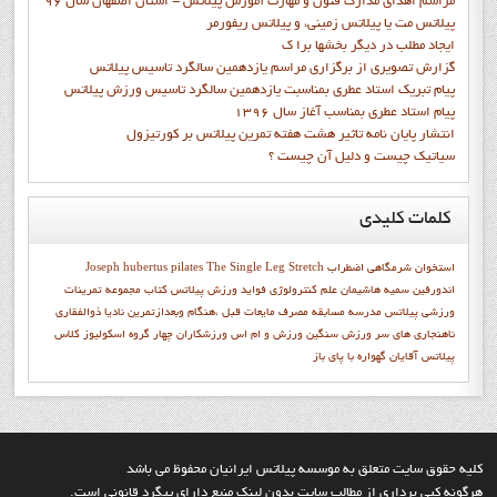
مراسم اهدای مدارک فنون و مهارت آموزش پیلاتس - استان اصفهان سال 96
پیلاتس مت یا پیلاتس زمینی، و پیلاتس ریفورمر
ايجاد مطلب در ديگر بخشها برا ک
گزارش تصويري از برگزاري مراسم يازدهمين سالگرد تاسيس پيلاتس
پيام تبريک استاد عطري بمناسبت يازدهمين سالگرد تاسيس ورزش پيلاتس
پيام استاد عطري بمناسب آغاز سال 1396
انتشار پايان نامه تاثیر هشت هفته تمرین پیلاتس بر کورتیزول
سیاتیک چیست و دلیل آن چیست ؟
کلمات
کلیدی
استخوان شرمگاهي
اضطراب
The Single Leg Stretch
Joseph hubertus pilates
اندورفین
سميه هاشيمان
علم کنترولوژي
فواید ورزش پیلاتس
كتاب مجموعه تمرينات
ورزشي پيلاتس
مدرسه
مسابقه
مصرف مایعات قبل ،هنگام وبعدازتمرین
ناديا ذوالفقاري
ناهنجاری های سر
ورزش سنگین
ورزش و ام اس
ورزشکاران
چهار گروه اسکولیوز
کلاس
پیلاتس آقایان
گهواره با پاي باز
کليه حقوق سايت متعلق به موسسه پيلاتس ايرانيان محفوظ مي باشد
هرگونه کپي برداري از مطالب سايت بدون لينک منبع داراي پيگرد قانوني است.