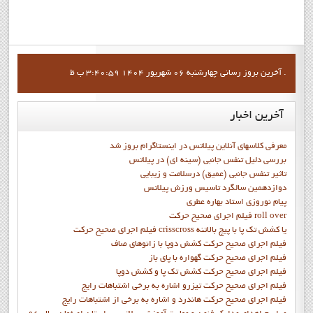
آخرين بروز رساني چهارشنبه 06 شهریور 1404 3:40:59 ب ظ .
آخرین
اخبار
معرفی کلاسهای آنلاین پیلاتس در اینستاگرام بروز شد
بررسی دلیل تنفس جانبی (سینه ای) در پیلاتس
تاثیر تنفس جانبی (عمیق) درسلامت و زیبایی
دوازدهمين سالگرد تاسيس ورزش پيلاتس
پيام نوروزي استاد بهاره عطري
فيلم اجراي صحيح حرکت roll over
فيلم اجراي صحيح حركت crisscross يا كشش تك پا با پيچ بالاتنه
فيلم اجراي صحيح حرکت كشش دوپا با زانوهاي صاف
فيلم اجراي صحيح حرکت گهواره با پاي باز
فيلم اجراي صحيح حرکت کشش تک پا و کشش دوپا
فيلم اجراي صحيح حرکت تيزرو اشاره به برخي اشتباهات رايج
فيلم اجراي صحيح حرکت هاندرد و اشاره به برخي از اشتباهات رايج