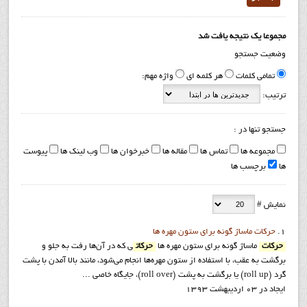
مجموعا یک نتیجه یافت شد
وضعیت جستجو
تمامی کلمات
هر کلمه ای
واژه مهم:
ترتیب:
جستجو تنها در :
مجموعه ها
تماس ها
مقاله ها
خبرخوان ها
وب لینک ها
پیوست
ها
برچسب ها
نمایش #
1.
حرکات ماساژ گونه براي ستون مهره ها
حرکات
ماساژ گونه براي ستون مهره ها
حرکات
ی که در آن‌ها رفت به جلو و
برگشت به عقب، با استفاده از ستون مهره‌ها انجام می‌شود، مانند بالا آمدن با پشت
گرد (roll up) یا برگشت به پشت (roll over)، جایگاه خاصی ...
ایجاد در 03 ارديبهشت 1393