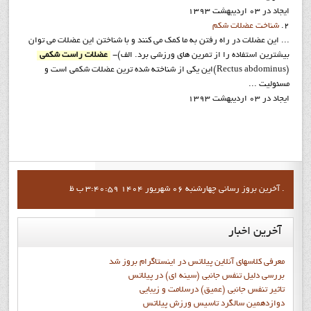
ایجاد در 03 ارديبهشت 1393
2.
شناخت عضلات شکم
... این عضلات در راه رفتن به ما کمک می کنند و با شناختن این عضلات می توان
بیشترین استفاده را از تمرین های ورزشی برد. الف)-
عضلات راست شکمی
(Rectus abdominus)این یکی از شناخته شده ترین عضلات شکمی است و
مسئولیت ...
ایجاد در 03 ارديبهشت 1393
آخرين بروز رساني چهارشنبه 06 شهریور 1404 3:40:59 ب ظ .
آخرین
اخبار
معرفی کلاسهای آنلاین پیلاتس در اینستاگرام بروز شد
بررسی دلیل تنفس جانبی (سینه ای) در پیلاتس
تاثیر تنفس جانبی (عمیق) درسلامت و زیبایی
دوازدهمين سالگرد تاسيس ورزش پيلاتس