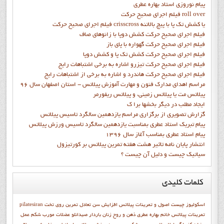
پيام نوروزي استاد بهاره عطري
فيلم اجراي صحيح حرکت roll over
فيلم اجراي صحيح حركت crisscross يا كشش تك پا با پيچ بالاتنه
فيلم اجراي صحيح حرکت كشش دوپا با زانوهاي صاف
فيلم اجراي صحيح حرکت گهواره با پاي باز
فيلم اجراي صحيح حرکت کشش تک پا و کشش دوپا
فيلم اجراي صحيح حرکت تيزرو اشاره به برخي اشتباهات رايج
فيلم اجراي صحيح حرکت هاندرد و اشاره به برخي از اشتباهات رايج
مراسم اهدای مدارک فنون و مهارت آموزش پیلاتس - استان اصفهان سال 96
پیلاتس مت یا پیلاتس زمینی، و پیلاتس ریفورمر
ايجاد مطلب در ديگر بخشها برا ک
گزارش تصويري از برگزاري مراسم يازدهمين سالگرد تاسيس پيلاتس
پيام تبريک استاد عطري بمناسبت يازدهمين سالگرد تاسيس ورزش پيلاتس
پيام استاد عطري بمناسب آغاز سال 1396
انتشار پايان نامه تاثیر هشت هفته تمرین پیلاتس بر کورتیزول
سیاتیک چیست و دلیل آن چیست ؟
کلمات
کلیدی
اسکولیوز چیست
اصول و تمرينات پيلاتس
افزایش سن
تعادل
تمرين روي تخت
pilatesiran
تمرينات پيلاتس
خانم بهاره عطري
ذهن و روح
زنان باردار
صیدانلو
عضلات مورب شکم
عمل