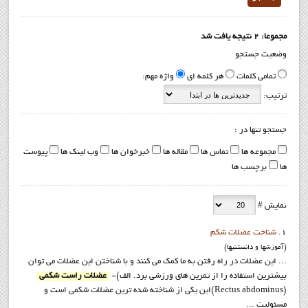
مجموعا: 2 نتیجه یافت شد
وضعیت جستجو
تمامی کلمات
هر کلمه ای
واژه مهم:
ترتیب:
جستجو تنها در :
مجموعه ها
تماس ها
مقاله ها
خبرخوان ها
وب لینک ها
پیوست
ها
برچسب ها
نمایش #
1.
شناخت عضلات شکم
(آموزشها و دانستنيها)
... این عضلات در راه رفتن به ما کمک می کنند و با شناختن این عضلات می توان
بیشترین استفاده را از تمرین های ورزشی برد. الف)-
عضلات راست شکمی
(Rectus abdominus)این یکی از شناخته شده ترین عضلات شکمی است و
مسئولیت ...