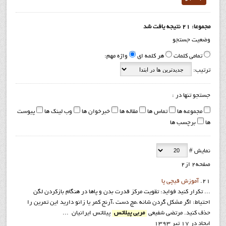
مجموعا: 21 نتیجه یافت شد
وضعیت جستجو
تمامی کلمات
هر کلمه ای
واژه مهم:
ترتیب:
جستجو تنها در :
مجموعه ها
تماس ها
مقاله ها
خبرخوان ها
وب لینک ها
پیوست
ها
برچسب ها
نمایش #
صفحه2 از2
21.
آموزش قيچي پا
... تکرار کنيد فوايد: تقويت مرکز قدرت بدن و پاها در هنگام بازکردن لگن
احتياط: اگر مشکل گردن شانه ،مچ دست ،آرنج کمر يا زانو داريد اين تمرين را
حذف کنيد. مرتضي شفيعي
مربي پيلاتس
پيلاتس ايرانيان ...
ایجاد در 17 تیر 1393