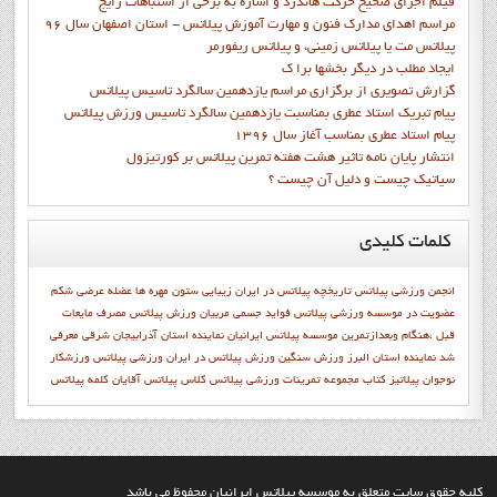
فيلم اجراي صحيح حرکت هاندرد و اشاره به برخي از اشتباهات رايج
مراسم اهدای مدارک فنون و مهارت آموزش پیلاتس - استان اصفهان سال 96
پیلاتس مت یا پیلاتس زمینی، و پیلاتس ریفورمر
ايجاد مطلب در ديگر بخشها برا ک
گزارش تصويري از برگزاري مراسم يازدهمين سالگرد تاسيس پيلاتس
پيام تبريک استاد عطري بمناسبت يازدهمين سالگرد تاسيس ورزش پيلاتس
پيام استاد عطري بمناسب آغاز سال 1396
انتشار پايان نامه تاثیر هشت هفته تمرین پیلاتس بر کورتیزول
سیاتیک چیست و دلیل آن چیست ؟
کلمات
کلیدی
انجمن ورزشي پيلاتس
تاریخچه پیلاتس در ایران
زیبایی
ستون مهره ها
عضله عرضی شکم
عضويت در موسسه ورزشي پيلاتس
فواید جسمی
مربیان ورزش پیلاتس
مصرف مایعات
قبل ،هنگام وبعدازتمرین
موسسه پیلاتس ایرانیان
نماينده استان آذرابيجان شرقي معرفي
شد
نماينده استان البرز
ورزش سنگین
ورزش پیلاتس در ایران
ورزشي پيلاتس
ورزشکار
نوجوان
پيلاتيز
کتاب مجموعه تمرينات ورزشي پيلاتس
کلاس پیلاتس آقایان
کلمه پيلاتس
کليه حقوق سايت متعلق به موسسه پيلاتس ايرانيان محفوظ مي باشد