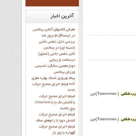
آخرین
اخبار
معرفی کلاسهای آنلاین پیلاتس
در اینستاگرام بروز شد
بررسی دلیل تنفس جانبی
(سینه ای) در پیلاتس
تاثیر تنفس جانبی (عمیق)
درسلامت و زیبایی
دوازدهمين سالگرد تاسيس
ورزش پيلاتس
پيام نوروزي استاد بهاره عطري
فيلم اجراي صحيح حرکت roll
over
رب شکمی
( Transversus)این
فيلم اجراي صحيح حركت
crisscross يا كشش تك پا با
پيچ بالاتنه
فيلم اجراي صحيح حرکت
رب شکمی
( Transversus)این
كشش دوپا با زانوهاي صاف
فيلم اجراي صحيح حرکت
گهواره با پاي باز