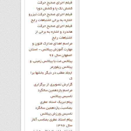
فيلم اجراي صحيح حرکت
کشش تک پا و کشش دوپا
فيلم اجراي صحيح حرکت تيزرو
اشاره به برخي اشتباهات رايج
فيلم اجراي صحيح حرکت
هاندرد و اشاره به برخي از
اشتباهات رايج
مراسم اهدای مدارک فنون و
مهارت آموزش پیلاتس - استان
اصفهان سال 96
پیلاتس مت یا پیلاتس زمینی، و
پیلاتس ریفورمر
ايجاد مطلب در ديگر بخشها برا
ک
گزارش تصويري از برگزاري
مراسم يازدهمين سالگرد
تاسيس پيلاتس
پيام تبريک استاد عطري
بمناسبت يازدهمين سالگرد
تاسيس ورزش پيلاتس
پيام استاد عطري بمناسب آغاز
سال 1396