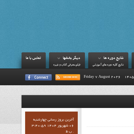
نتايج دوره ها
ديگر بخشها
تماس با ما
نتايج کليه دوره هاي آموزشي
فيلم،معرفي کتاب و غيره
Friday 7 August 2026
آخرين بروز رساني چهارشنبه
06 شهریور 1404 3:40:59
ب ظ .