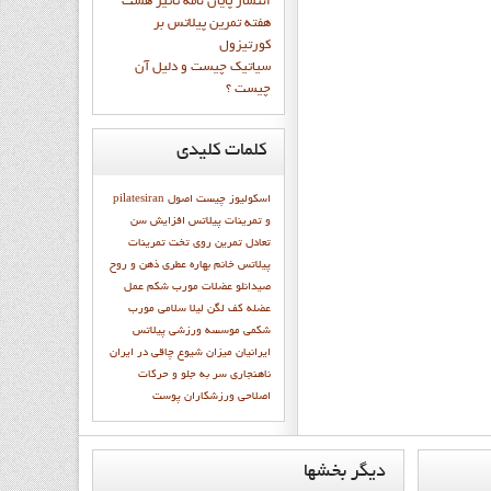
انتشار پايان نامه تاثیر هشت
هفته تمرین پیلاتس بر
کورتیزول
سیاتیک چیست و دلیل آن
چیست ؟
کلمات
کلیدی
اسکولیوز چیست
اصول
pilatesiran
و تمرينات پيلاتس
افزایش سن
تعادل
تمرين روي تخت
تمرينات
پيلاتس
خانم بهاره عطري
ذهن و روح
صیدانلو
عضلات مورب شکم
عمل
عضله
كف لگن
ليلا سلامي
مورب
شکمی
موسسه ورزشی پیلاتس
ایرانیان
میزان شیوع چاقی در ایران
ناهنجاری سر به جلو و حرکات
اصلاحی
ورزشكاران
پوست
ديگر
بخشها