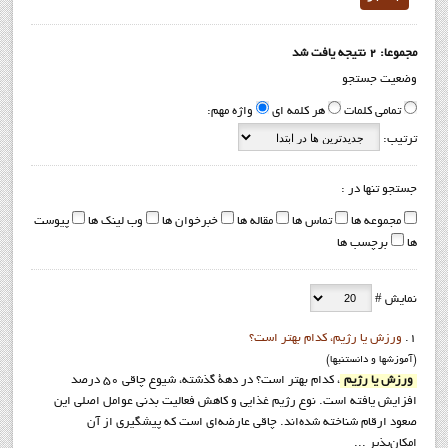
مجموعا: 2 نتیجه یافت شد
وضعیت جستجو
تمامی کلمات
هر کلمه ای
واژه مهم:
ترتیب:
جستجو تنها در :
مجموعه ها
تماس ها
مقاله ها
خبرخوان ها
وب لینک ها
پیوست
ها
برچسب ها
نمایش #
1.
ورزش يا رژيم، كدام بهتر است؟
(آموزشها و دانستنيها)
ورزش يا رژيم
، كدام بهتر است؟ در دهة گذشته، شيوع چاقي 50 درصد
افزايش يافته است. نوع رژيم غذايي و كاهش فعاليت بدني عوامل اصلي اين
صعود ارقام شناخته شده‌اند. چاقي عارضه‌اي است كه پيشگيري از آن
امكان‌پذير ...