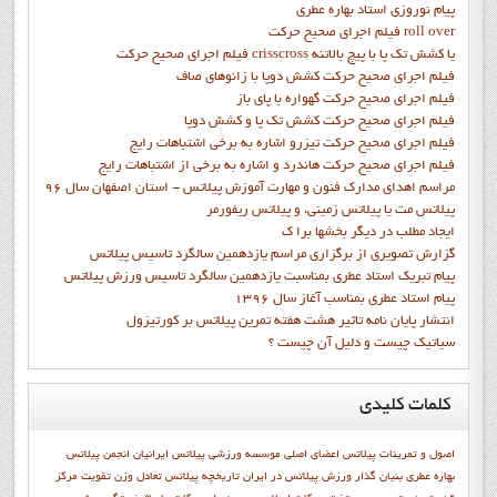
پيام نوروزي استاد بهاره عطري
فيلم اجراي صحيح حرکت roll over
فيلم اجراي صحيح حركت crisscross يا كشش تك پا با پيچ بالاتنه
فيلم اجراي صحيح حرکت كشش دوپا با زانوهاي صاف
فيلم اجراي صحيح حرکت گهواره با پاي باز
فيلم اجراي صحيح حرکت کشش تک پا و کشش دوپا
فيلم اجراي صحيح حرکت تيزرو اشاره به برخي اشتباهات رايج
فيلم اجراي صحيح حرکت هاندرد و اشاره به برخي از اشتباهات رايج
مراسم اهدای مدارک فنون و مهارت آموزش پیلاتس - استان اصفهان سال 96
پیلاتس مت یا پیلاتس زمینی، و پیلاتس ریفورمر
ايجاد مطلب در ديگر بخشها برا ک
گزارش تصويري از برگزاري مراسم يازدهمين سالگرد تاسيس پيلاتس
پيام تبريک استاد عطري بمناسبت يازدهمين سالگرد تاسيس ورزش پيلاتس
پيام استاد عطري بمناسب آغاز سال 1396
انتشار پايان نامه تاثیر هشت هفته تمرین پیلاتس بر کورتیزول
سیاتیک چیست و دلیل آن چیست ؟
کلمات
کلیدی
اصول و تمرينات پيلاتس
اعضاي اصلي موسسه ورزشي پيلاتس ايرانيان
انجمن پيلاتس
بهاره عطري بنيان گذار ورزش پيلاتس در ايران
تاريخچه پيلاتس
تعادل وزن
تقويت مركز