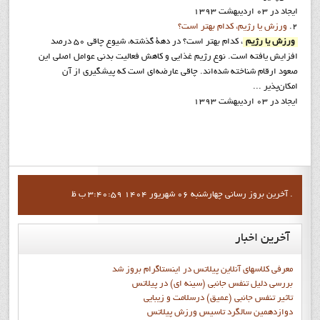
ایجاد در 03 ارديبهشت 1393
2.
ورزش يا رژيم، كدام بهتر است؟
ورزش يا رژيم
، كدام بهتر است؟ در دهة گذشته، شيوع چاقي 50 درصد
افزايش يافته است. نوع رژيم غذايي و كاهش فعاليت بدني عوامل اصلي اين
صعود ارقام شناخته شده‌اند. چاقي عارضه‌اي است كه پيشگيري از آن
امكان‌پذير ...
ایجاد در 03 ارديبهشت 1393
آخرين بروز رساني چهارشنبه 06 شهریور 1404 3:40:59 ب ظ .
آخرین
اخبار
معرفی کلاسهای آنلاین پیلاتس در اینستاگرام بروز شد
بررسی دلیل تنفس جانبی (سینه ای) در پیلاتس
تاثیر تنفس جانبی (عمیق) درسلامت و زیبایی
دوازدهمين سالگرد تاسيس ورزش پيلاتس