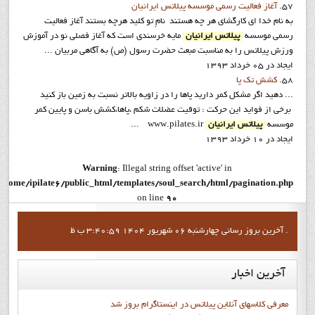
57.
آغاز فعاليت رسمي موسسه پيلاتس ايرانيان
به نام خدا ای کارگشای هر چه هستند نامِ تو کلید هرچه بستند آغاز فعاليت
رسمي موسسه
پيلاتس ايرانيان
مایه خرسندی است که آغاز فصلی نو در آموزش
ورزش پیلاتس را به مناسبت مبعث حضرت رسول (ص) به آگاهی مربیان ...
ایجاد در 05 خرداد 1393
58.
کشش تک پا
... دهيد اگر مشکل کمر داريد پاها را در زاويه بالاتر نسبت به زمين باز کنيد
برخي از فواید این حرکت : توقيت عضلات شکم ،پاها،کشش باسن و پايين کمر
موسسه
پيلاتس ايرانيان
www.pilates.ir ...
ایجاد در 10 خرداد 1393
Warning
: Illegal string offset 'active' in
/home/ipilate6/public_html/templates/soul_search/html/pagination.php
on line
90
Warning
: Illegal string offset 'active' in
آخرين بروز رساني چهارشنبه 06 شهریور 1404 3:40:59 ب ظ .
/home/ipilate6/public_html/templates/soul_search/html/pagination.php
on line
96
آخرین
اخبار
Warning
: Illegal string offset 'active' in
/home/ipilate6/public_html/templates/soul_search/html/pagination.php
معرفی کلاسهای آنلاین پیلاتس در اینستاگرام بروز شد