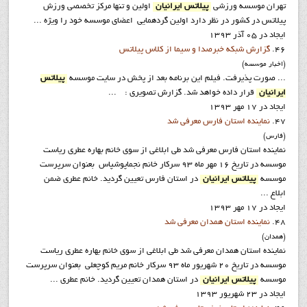
تهران موسسه ورزشي
پيلاتس ايرانيان
اولين و تنها مرکز تخصصي ورزش
پيلاتس در کشور در نظر دارد اولين گردهمايي اعضاي موسسه خود را ويژه ...
ایجاد در 05 آذر 1393
46.
گزارش شبکه خبرصدا و سيما از کلاس پيلاتس
(اخبار موسسه)
... صورت پذيرفت. فيلم اين برنامه بعد از پخش در سايت موسسه
پيلاتس
ايرانيان
قرار داده خواهد شد. گزارش تصويري : ...
ایجاد در 17 مهر 1393
47.
نماينده استان فارس معرفي شد
(فارس)
نماينده استان فارس معرفي شد طي ابلاغي از سوي خانم بهاره عطري رياست
موسسه در تاريخ 16 مهر ماه 93 سرکار خانم نجماپوشپاس بعنوان سرپرست
موسسه
پيلاتس ايرانيان
در استان فارس تعيين گرديد. خانم عطری ضمن
ابلاع ...
ایجاد در 17 مهر 1393
48.
نماينده استان همدان معرفي شد
(همدان)
نماينده استان همدان معرفي شد طي ابلاغي از سوي خانم بهاره عطري رياست
موسسه در تاريخ 20 شهريور ماه 93 سرکار خانم مريم کوچعلي بعنوان سرپرست
موسسه
پيلاتس ايرانيان
در استان همدان تعيين گرديد. خانم عطری ...
ایجاد در 23 شهریور 1393