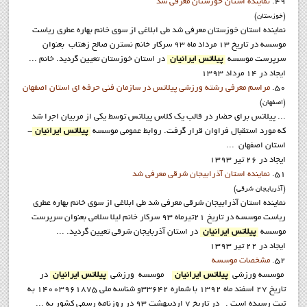
49.
نماينده استان خوزستان معرفي شد
(خوزستان)
نماينده استان خوزستان معرفي شد طي ابلاغي از سوي خانم بهاره عطري رياست
موسسه در تاريخ 13 مرداد ماه 93 سرکار خانم نسترن صالح زهتاب بعنوان
سرپرست موسسه
پيلاتس ايرانيان
در استان خوزستان تعيين گرديد. خانم ...
ایجاد در 14 مرداد 1393
50.
مراسم معرفی رشته ورزشی پیلاتس در سازمان فنی حرفه ای استان اصفهان
(اصفهان)
... پیلاتس برای حضار در قالب یک کلاس پیلاتس توسط یکی از مربیان اجرا شد
که مورد استقبال فراوان قرار گرفت. روابط عمومي موسسه
پيلاتس ايرانيان
-
استان اصفهان ...
ایجاد در 26 تیر 1393
51.
نماينده استان آذرابيجان شرقي معرفي شد
(آذربايجان شرقي)
نماينده استان آذرابيجان شرقي معرفي شد طي ابلاغي از سوي خانم بهاره عطري
رياست موسسه در تاريخ 21تيرماه 93 سرکار خانم ليلا سلامي بعنوان سرپرست
موسسه
پيلاتس ايرانيان
در استان آذربايجان شرقي تعيين گرديد. ...
ایجاد در 22 تیر 1393
52.
مشخصات موسسه
موسسه ورزشي
پيلاتس ايرانيان
موسسه ورزشي
پيلاتس ايرانيان
در
تاريخ 27 اسفند ماه 1392 با شماره 33642و شناسه ملي 14003961875 به
ثبت رسيده است . در تاريخ 7 ارديبهشت 93 در روزنامه رسمي کشور به ...