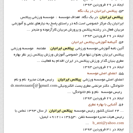
ایجاد در 29 فروردين 1393
53.
پيلاتس ايرانيان در يک نگاه
پيلاتس ايرانيان
در يک نگاه: اهداف موسسه : موسسه ورزشی پیلاتس
ایرانیان یک مرکز خصوصی است که در راستای پاسخ به نیازهای علمی و آموزشی
مربیان فعال در رشته پیلاتس و پرورش مربیان کارآزموده و متبحر ...
ایجاد در 29 فروردين 1393
54.
آئينامه آموزشي پيلاتس ايرانيان
آئين نامه آموزشي موسسه ورزشي
پيلاتس ايرانيان
مقدمه: موسسه ورزشي
پيلاتس ايرنيان بعنوان تنها مرکز خصوصي آموزش ورزش پيلاتس زير نظر بهاره
عطري بنيان گذار ورزش پيلاتس در ايران اقدام به فعاليت ...
ایجاد در 29 فروردين 1393
55.
اعضاي اصلي موسسه
اعضاي اصلي موسسه ورزشي
پيلاتس ايرانيان
رئيس هيات مديره نام و نام
خانوادگي: دکتر مرتضي عطري پست الکترونيکي:dr.mortezaatri[@]gmail.com
رئيس موسسه نام و نام خانوادگي: ...
ایجاد در 29 فروردين 1393
56.
آشنايي با بهاره عطري
... 24 استان کشور رئيس موسسه
پيلاتس ايرانيان
از سال 1393 تماس با
رئيس هيات مديره موسسه تلفن :09121013653 ايميل:
...
b_atri@yahoo.com
ایجاد در 31 فروردين 1393