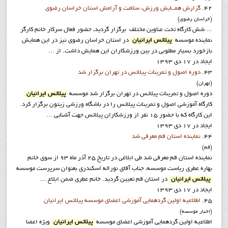
42.
گزارش همــایش ورزش، سلامت و آرامش استان خراسان رضوي
(خراسان رضوي)
... شش کارگاه تحت عناوین مختلف برگزار گرديدـ حضور فعال سرکار خانم کارگر
نماينده موسسه
پيلاتس ايرانيان
در استان خراسان رضوي نيز در اين همايش
بازخورد بسيار مطلوبي در بين ورزشکاران اين همايش داشت. از ...
ایجاد در 17 دی 1393
43.
دوره اصول و تمرينات پيلاتس در تهران برگزار شد
(تهران)
دوره اصول و تمرينات پيلاتس در تهران برگزار شد موسسه
پيلاتس ايرانيان
کارگاه آموزشي اصول و تمرينات پيلاتس را در باشگاه ورزشي زيتون برگزار کرد.
اين کارگاه که با حضور 15 نفر از ورزشکاران پيلاتس جهت آشنايي ...
ایجاد در 17 دی 1393
44.
نماينده استان قم معرفي شد
(قم)
نماينده استان قم معرفي شد طي ابلاغي در تاريخ 25 آذر ماه 93 از سوي خانم
بهاره عطري رياست موسسه، جناب آقاي نوراله اسکندري بعنوان سرپرست موسسه
پيلاتس ايرانيان
در استان قم تعيين گرديد. خانم عطری ضمن ابلاع ...
ایجاد در 17 دی 1393
45.
اطلاعيه اولين گردهمايي آموزشي اعضاي موسسه پيلاتس ايرانيان
(اخبار موسسه)
اطلاعيه اولين گردهمايي آموزشي اعضاي موسسه
پيلاتس ايرانيان
ويژه اعضا