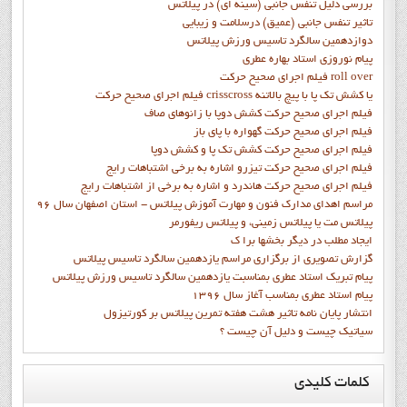
on line
90
بررسی دلیل تنفس جانبی (سینه ای) در پیلاتس
تاثیر تنفس جانبی (عمیق) درسلامت و زیبایی
Warning
: Illegal string offset 'active' in
دوازدهمين سالگرد تاسيس ورزش پيلاتس
پيام نوروزي استاد بهاره عطري
/home/ipilate6/public_html/templates/soul_search/html/pagination.php
فيلم اجراي صحيح حرکت roll over
on line
96
فيلم اجراي صحيح حركت crisscross يا كشش تك پا با پيچ بالاتنه
فيلم اجراي صحيح حرکت كشش دوپا با زانوهاي صاف
Warning
: Illegal string offset 'active' in
فيلم اجراي صحيح حرکت گهواره با پاي باز
/home/ipilate6/public_html/templates/soul_search/html/pagination.php
فيلم اجراي صحيح حرکت کشش تک پا و کشش دوپا
on line
90
فيلم اجراي صحيح حرکت تيزرو اشاره به برخي اشتباهات رايج
فيلم اجراي صحيح حرکت هاندرد و اشاره به برخي از اشتباهات رايج
Warning
: Illegal string offset 'active' in
مراسم اهدای مدارک فنون و مهارت آموزش پیلاتس - استان اصفهان سال 96
/home/ipilate6/public_html/templates/soul_search/html/pagination.php
پیلاتس مت یا پیلاتس زمینی، و پیلاتس ریفورمر
on line
96
ايجاد مطلب در ديگر بخشها برا ک
«
شروع
قبلی
3
2
1
بعدی
پایان
»
گزارش تصويري از برگزاري مراسم يازدهمين سالگرد تاسيس پيلاتس
پيام تبريک استاد عطري بمناسبت يازدهمين سالگرد تاسيس ورزش پيلاتس
پيام استاد عطري بمناسب آغاز سال 1396
انتشار پايان نامه تاثیر هشت هفته تمرین پیلاتس بر کورتیزول
سیاتیک چیست و دلیل آن چیست ؟
کلمات
کلیدی