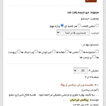
مجموعا: 58 نتیجه یافت شد
وضعیت جستجو
تمامی کلمات
هر کلمه ای
واژه مهم:
ترتیب:
جستجو تنها در :
مجموعه ها
تماس ها
مقاله ها
خبرخوان ها
وب لینک ها
پیوست
ها
برچسب ها
نمایش #
صفحه3 از3
41.
مقايسه ورزش پيلاتس و يوگا
(آموزش پيلاتس)
... ،به تأليف بهاره عطري و مرتضي شفيعي مراجعه شود. هديه فلاح شيرازي عضو
موسسه
پيلاتس ايرانيان
...
ایجاد در 23 دی 1393