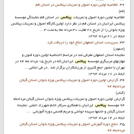
32.
اطلاعيه اولين دوره اصول و تمرينات پيلاتس در استان قم
(قم)
اطلاعيه اولين دوره اصول و تمرينات
پيلاتس
در استان قم نمایندگی موسسه
پیلاتس ایرانیان در استان قم در نظر دارد اولین کارگاه اصول و تمرینات پیلاتس
ویژه بانوان را از تاریخ 28 لغایت 30 مرداد ماه به مدت ۳ ...
ایجاد در 21 مرداد 1394
33.
سرپرست استان اصفهان ابلاغ خود را دريافت کرد
(اصفهان)
نماينده استان اصفهان معرفي شد در مراسم اختتاميه اولين دوره فنون و
مهارتهاي مربيگري موسسه
پيلاتس
ايرانيان که در تاريخ 15 مرداد ماه 94 در
تهران با حضور جمع کثيري از ورزشکاران برگزار شد . در طي ابلاغي ...
ایجاد در 17 مرداد 1394
34.
گزارش اولین دوره اصول و تمرینات پیلاتس ویژه بانوان استان گيلان
مردادماه 94
(گيلان)
گزارش اولین دوره اصول و تمرینات پیلاتس ویژه بانوان استان گيلان مردادماه
94 موسسه
پيلاتس
ايرانيان با همکاري سرکار خانم شهرزاد اعلمي نماينده
استان گيلان و خانمها سپيده جواشي و مريم قاسمي دوره آموزشي ...
ایجاد در 14 مرداد 1394
35.
نتايج دوره آموزشي اصول و تمرينات پيلاتس ويژه بانوان استان گيلان
مردادماه 94