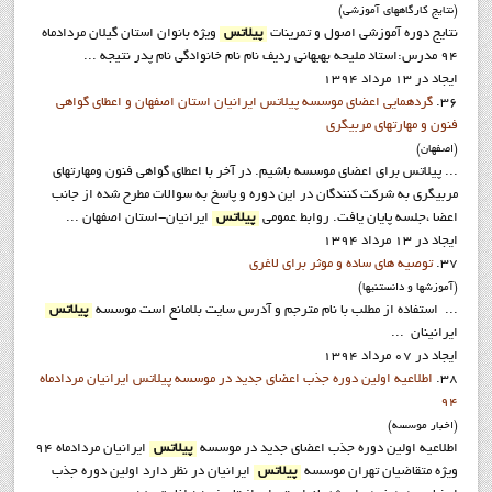
(نتايج کارگاههاي آموزشي)
نتايج دوره آموزشي اصول و تمرينات
پيلاتس
ويژه بانوان استان گيلان مردادماه
94 مدرس:استاد مليحه بهبهاني رديف نام نام خانوادگي نام پدر نتيجه ...
ایجاد در 13 مرداد 1394
36.
گردهمایی اعضای موسسه پیلاتس ایرانیان استان اصفهان و اعطای گواهی
فنون و مهارتهای مربیگری
(اصفهان)
... پیلاتس برای اعضاي موسسه باشيم. در آخر با اعطای گواهی فنون ومهارتهای
مربیگری به شرکت کنندگان در این دوره و پاسخ به سوالات مطرح شده از جانب
اعضا ،جلسه پایان یافت. روابط عمومي
پيلاتس
ايرانيان-استان اصفهان ...
ایجاد در 13 مرداد 1394
37.
توصیه های ساده و موثر برای لاغری
(آموزشها و دانستنيها)
... استفاده از مطلب با نام مترجم و آدرس سايت بلامانع است موسسه
پيلاتس
ايرانينان ...
ایجاد در 07 مرداد 1394
38.
اطلاعيه اولين دوره جذب اعضاي جديد در موسسه پيلاتس ايرانيان مردادماه
94
(اخبار موسسه)
اطلاعيه اولين دوره جذب اعضاي جديد در موسسه
پيلاتس
ايرانيان مردادماه 94
ويژه متقاضيان تهران موسسه
پيلاتس
ايرانيان در نظر دارد اولين دوره جذب