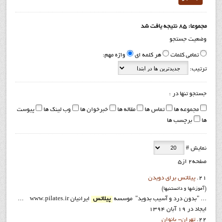
مجموعا: 85 نتیجه یافت شد
وضعیت جستجو
تمامی کلمات
هر کلمه ای
واژه مهم:
ترتیب:
جستجو تنها در :
مجموعه ها
تماس ها
مقاله ها
خبرخوان ها
وب لینک ها
پیوست
ها
برچسب ها
نمایش #
صفحه2 از5
21.
پیلاتس برای دویدن
(آموزشها و دانستنيها)
... "بدون درد و آسیب بدوید" موسسه
پيلاتس
ايرانيان www.pilates.ir ...
ایجاد در 19 آبان 1394
22.
تهران- بانوان