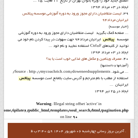
اعضاي جديد خود را ويژه بانوان تهران از تاريخ 11 لغايت 15 ...
ایجاد در 03 مرداد 1394
39.
ليست متقاضيان داراي مجوز ورود به دوره آموزشي موسسه پيلاتس
ايرانيان مرداد94
(اخبار موسسه)
... صفحه کمک بگيريد ليست متقاضيان داراي مجوز ورود به دوره آموزشي
موسسه
پيلاتس
ايرانيان مرداد94 جهت سهولت در پيدا کردن نام خود مي
توانيد از کليدهاي Ctrl+F استفاده نماييد و نام خود ...
ایجاد در 03 مرداد 1394
40.
مصرف ویتامین و مکمل های غذایی خوب است یا بد؟
(آموزشها و دانستنيها)
... می شود. Source : http://mycoachrich.com/doweneedsupplements/
استفاده از مطلب با نام مترجم و آدرس سايت بلامانع است موسسه
پيلاتس
ايرانينان ...
ایجاد در 25 تیر 1394
Warning
: Illegal string offset 'active' in
/home/ipilate6/public_html/templates/soul_search/html/pagination.php
on line
90
Warning
: Illegal string offset 'active' in
آخرين بروز رساني چهارشنبه 06 شهریور 1404 3:40:59 ب ظ .
/home/ipilate6/public_html/templates/soul_search/html/pagination.php