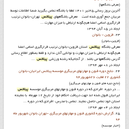
(معرفي باشگاهها)
آخرين بروز رساني 25تیر 1401 لطفا با باشگاه تماس بگیرید ضمنا اطلاعات توسط
مربیان جمع آوری شده است معرفي باشگاههاي
پيلاتس
تهران-بانوان ترتیب
قرارگیری اسامی اعضا هیچگونه ارتباطی با میزان مهارت ...
ایجاد در 05 آبان 1394
23.
قزوين - بانوان
(قزوين-بانوان)
معرفي باشگاه
پيلاتس
استان قزوين-بانوان ترتیب قرارگیری اسامی اعضا
هیچگونه ارتباطی با میزان مهارت و توانایی آنان ندارد و فقط بمنظور اطلاع رسانی
آدرس باشگاهها می باشد . از آنجائيکه رشته ورزشي
پيلاتس
...
ایجاد در 08 مهر 1394
24.
نتايج دوره فنون و مهارتهاي مربيگري موسسه پيلاتس ايرانيان-بانوان
کشوري 22 لغايت 26شهريور94
(نتايج دوره هاي فنون و مهارتهاي مربيگري)
... در دوره: افرادي که در دوره فنون و مهارتهاي مربيگري موسسه
پيلاتس
ايرانيان قبول شده اند جهت دريافت احکام خود از تاريخ 12 مهرماه با نماينده
استان خود تماس حاصل نمايند. تماس با مدرس: افرادي که در دوره ...
ایجاد در 04 مهر 1394
25.
گزارش دوره کشوري فنون و مهارتهاي مربيگري -تهران بانوان شهريور ماه
94
(اخبار موسسه)