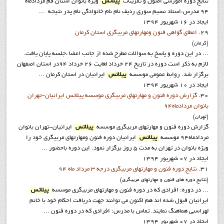
نتايج دوره آموزشي اصول و تمرينات
پيلاتس
ويژه بانوان استان قم مردادماه
94 مدرس:استاد نسيم سوري رديف نام نام خانوادگي نام پدر نتيجه ...
ایجاد در 16 شهریور 1394
29.
اعطای گواهی فنون ومهارتهای مربیگری استان کرمان
(کرمان)
... در این دوره و پاسخ به سوالات مطرح شده از جانب اعضا ،جلسه پایان یافت.
لازم به ذکر است دوره در تاريخ 24 خرداد لغايت 26 خرداد 94در استان اصفهان
برگزار شد. روابط عمومي موسسه
پيلاتس
ايرانيان در استان کرمان ...
ایجاد در 10 شهریور 1394
30.
گزارش دوره فنون و مهارتهاي مربيگري موسسه پيلاتس ايرانيان-تهران
بانوان مردادماه94
(تهران)
گزارش دوره فنون و مهارتهاي مربيگري موسسه
پيلاتس
ايرانيان-تهران بانوان
مردادماه94 موسسه
پيلاتس
ايرانيان دوره فنون ومهارتهاي مربيگري خود را
ويژه بانوان در تهران به مدت 5 روز برگزار نمود. اين دوره باحضور ...
ایجاد در 07 شهریور 1394
31.
نتايج دوره فنون و مهارتهاي مربيگري درجه 3 مرداد ماه 94
(نتايج دوره هاي فنون و مهارتهاي مربيگري)
... در دوره: افرادي که در دوره فنون و مهارتهاي مربيگري موسسه
پيلاتس
ايرانيان قبول شده اند هم اکنون مي توانند جهت دريافت احکام خود با خانم
لهراسبي هماهنگ نمايند. تماس با مدرس: افرادي که در دوره فنون ...
ایجاد در 07 شهریور 1394