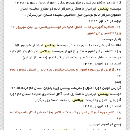
گزارش دوره کشوري فنون و مهارتهاي مربيگري -تهران بانوان شهريور ماه 94
موسسه
پيلاتس
ايرانيان با همکاري سرکار خانم ذوالفقاري نماينده استان
اصفهان،سرکار خانم نوشين خلج اسماعيلي نماينده استان البرز،سرکار ...
ایجاد در 04 مهر 1394
26.
اطلاعيه آموزشي جذب اعضاي جديد در موسسه پيلاتس ايرانيان شهريور 94
ويژه متقاضيان کل کشور
(اخبار موسسه)
اطلاعيه آموزشي جذب اعضاي جديد در موسسه
پيلاتس
ايرانيان شهريور 94
ويژه متقاضيان کل کشور-به غير از تهران موسسه
پيلاتس
ايرانيان در نظر دارد
دوره جذب اعضاي جديد خود را ويژه بانوان کل کشور (به غير از تهران) ...
ایجاد در 16 شهریور 1394
27.
گزارش اولین دوره اصول و تمرینات پیلاتس ویژه بانوان استان قم مردادماه
94
(قم)
گزارش اولین دوره اصول و تمرینات پیلاتس ویژه بانوان استان قم مردادماه 94
موسسه
پيلاتس
ايرانيان با همکاري جناب آقاي اسکندري نماينده استان قم دوره
آموزشي اصول و تمرينات
پيلاتس
را به مدت سه روز برگزار ...
ایجاد در 16 شهریور 1394
28.
نتايج دوره آموزشي اصول و تمرينات پيلاتس ويژه بانوان استان قم مردادماه
94
(نتايج کارگاههاي آموزشي)