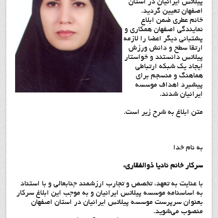
پيلاتس ايرانيان در استان
اصفهان تعيين گرديد.
خانم عطری ضمن ابلاع
نمایندگی اصفهان همکاری و
پشتبانی دیگر اعضا را لازمه
ارتقا سطح و دانش ورزش
پیلاتس دانستند و خواستار
ایجاد یک شبکه ارتباطی
هماهنگ و منسجم برای
پیشبرد اهداف موسسه
ایرانیان شدند.
متن ابلاغ به شرح زیر است.
به نام خدا
سرکار خانم ناديا ذوالفقاري،
با عنایت به تعهد، تخصص و تجارب ارزشمند جنابعالی و با استناد
به اساسنامه موسسه پيلاتس ايرانيان و به موجب این ابلاغ سرکار
بعنوان سرپرست موسسه پيلاتس ايرانيان در استان اصفهان
منصوب می‌شوید.