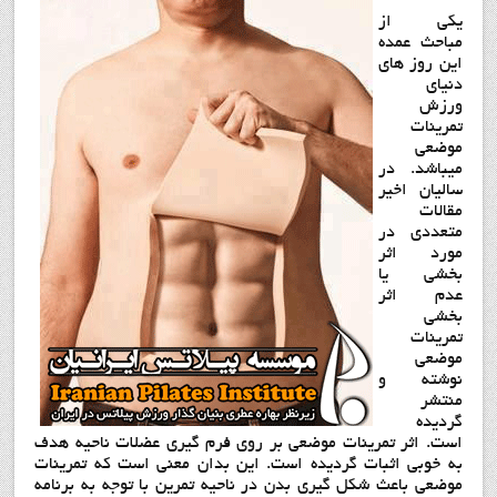
یکی از
مباحث عمده
این روز های
دنیای
ورزش
تمرینات
موضعی
میباشد. در
سالیان اخیر
مقالات
متعددی در
مورد اثر
بخشی یا
عدم اثر
بخشی
تمرینات
موضعی
نوشته و
منتشر
گردیده
است. اثر تمرینات موضعی بر روی فرم گیری عضلات ناحیه هدف
به خوبی اثبات گردیده است. این بدان معنی است که تمرینات
موضعی باعث شکل گیری بدن در ناحیه تمرین با توجه به برنامه