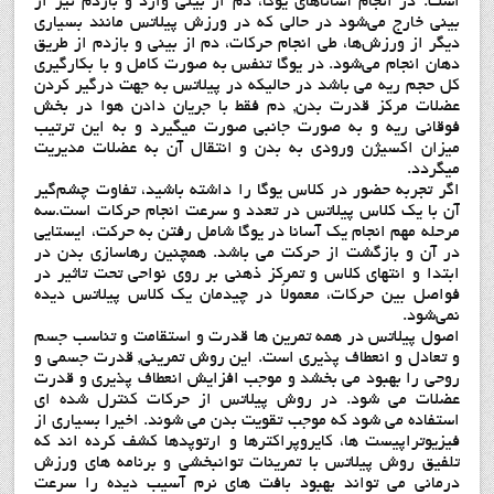
است. در انجام آساناهای یوگا، دم از بینی وارد و بازدم نیز از
بینی خارج می‌شود در حالی‌ که در ورزش پیلاتس مانند بسیاری
دیگر از ورزش‌ها، طی انجام حرکات، دم از بینی و بازدم از طریق
دهان انجام می‌شود. در یوگا تنفس به صورت کامل و با بکارگیری
کل حجم ریه می باشد در حالیکه در پیلاتس به جهت درگیر کردن
عضلات مرکز قدرت بدن, دم فقط با جریان دادن هوا در بخش
فوقانی ریه و به صورت جانبی صورت میگیرد و به این ترتیب
میزان اکسیژن ورودی به بدن و انتقال آن به عضلات مدیریت
میگردد.
اگر تجربه حضور در کلاس یوگا را داشته باشید، تفاوت چشم‌گیر
آن با یک کلاس پیلاتس در تعدد و سرعت انجام حرکات است.سه
مرحله مهم انجام یک آسانا در یوگا شامل رفتن به حرکت، ایستایی
در آن و بازگشت از حرکت می باشد. همچنین رهاسازی بدن در
ابتدا و انتهای کلاس و تمرکز ذهنی بر روی نواحی تحت تاثیر در
فواصل بین حرکات، معمولاً در چیدمان یک کلاس پیلاتس دیده
نمی‌‌شود.
اصول پیلاتس در همه تمرین ها قدرت و استقامت و تناسب جسم
و تعادل و انعطاف پذیری است. این روش تمرینی, قدرت جسمی و
روحی را بهبود می بخشد و موجب افزایش انعطاف پذیری و قدرت
عضلات می شود. در روش پیلاتس از حرکات کنترل شده ای
استفاده می شود که موجب تقویت بدن می شوند. اخیرا بسیاری از
فیزیوتراپیست ها، کایروپراکترها و ارتوپدها کشف کرده اند که
تلفیق روش پیلاتس با تمرینات توانبخشی و برنامه های ورزش
درمانی می تواند بهبود بافت های نرم آسیب دیده را سرعت