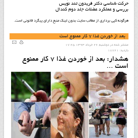
حرکت شناسی دکتر فریدون تند نویس
بررسی و عملکرد عضلات جلد دوم کندال
هرگونه کپي برداري از مطالب سايت بدون لينک منبع داراي پيگرد قانوني است.
بعد از خوردن غذا ۷ کار ممنوع است
منتشر شده در دوشنبه, 26 خرداد 1393 17:25
بازدید: 18721
هشدار: بعد از خوردن غذا ۷ کار ممنوع
است ...