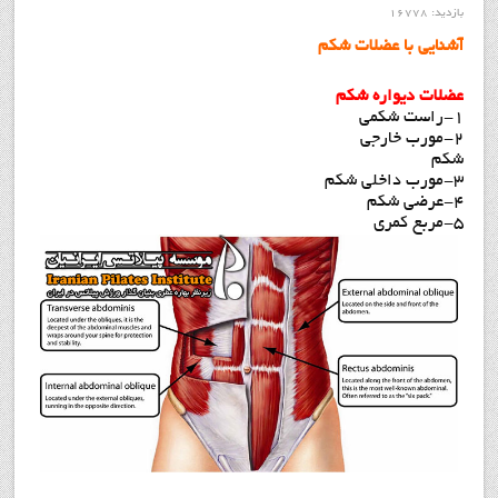
بازدید: 16778
آشنايي با عضلات شکم
عضلات دیواره شکم
1-راست شکمی
2-مورب خارجی
شکم
3-مورب داخلی شکم
4-عرضی شکم
5-مربع کمری