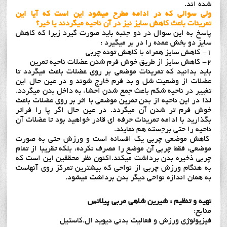
شده اند.
ولی سوالی که در ادامه مطرح میشود این است که آیا این
تمرینات باعث کاهش سایز نیز در آن ناحیه میگردند یا خیر؟
پاسخ به این سوال در دو جنبه باید صورت گیرد زیرا که کاهش
سایز دو بخش عمده را در بر میگیرد :
1- کاهش سایز همراه با کاهش توده چربی
2- کاهش سایز از طریق خوش فرم شدن عضلات ناحیه تمرین
باید بدانید که تمرینات موضعی بر روی عضلات باعث میگردد تا
عضلات از وضعیت شل و بد فرم خارج شوند و در عین حال این
تغییر در ناحیه شکم باعث جمع شدن احشاء به داخل بدن میگردد.
لذا در این ناحیه از بدن تمرین موضعی با اثر بر روی عضلات باعث
خوش فرم تر شدن آن میگردد. در عین حال اگر پا را فراتر
بگذارید با ادامه تمرینات حرفه ای قادر خواهید بود تا عضلات آن
ناحیه را حتی برجسته هم نمایئد.
کاهش موضعی چربی یک افسانه است و ورزش حتی به صورت
موضعی، فقط چربی آن موضع را مصرف نکرده، بلکه تقریبا از تمام
چربی ذخیره بدن برداشت میکند.اکنون نظر محققین این است که
به هنگام ورزش چربی از نواحی که بیشترین تمرکز روی آنهاست
به همان اندازه نواحی دیگر بدن برداشت میشود.
تهیه و تنظیم : شیرین شاهی مربي پيلاتس
منابع:
فیزیولوژی ورزش و فعالیت بدنی دیوید ال.کاستیل