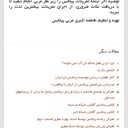
توصیه آخر اینکه تمرینات پیلاتس را زیر نظر مربی انجام دهید تا
با دریافت نکات ضروری، از اجرای تمرینات بیشترین لذت را
ببرید.
تهيه و تنظيم :فاطمه اکبري مربي پيلاتس
مقالات دیگر...
چرا چربی های شکم تان آب نمی شوند؟
کشش تک پا
آغاز فعاليت رسمي موسسه پيلاتس ايرانيان
مدرسان بین‌المللی پیلاتس از خیال تا واقعیت!
معرفی و توضیح مختصر درباره ورزش پیلاتس پاسخ به برخی از پرسشهای
متداول
کلاس پيلاتس آقايان شبکه 5 سيما
کلاس پيلاتس آقايان شبکه خبر
معرفي رشته پيلاتس توسط استاد بهاره عطري قسمت دوم
معرفي ورزش پيلاتس توسط استادعطري