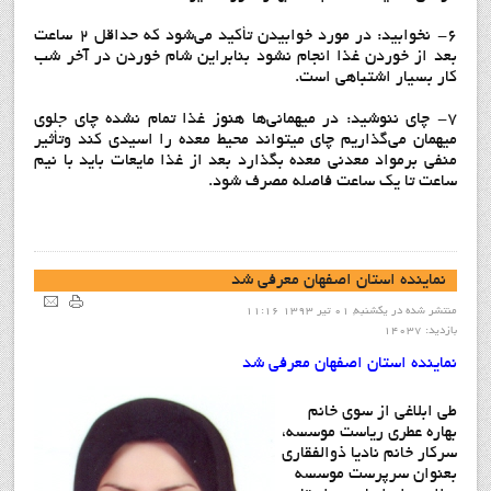
6- نخوابید: در مورد خوابیدن تأکید می‌شود که حداقل ۲ ساعت
بعد از خوردن غذا انجام نشود بنابراین شام خوردن در آخر شب
کار بسیار اشتباهی است.
7- چای ننوشید: در میهمانی‌‌ها هنوز غذا تمام نشده چای جلوی
میهمان می‌گذاریم چای میتواند محیط معده را اسیدی کند وتأثیر
منفی برمواد معدنی معده بگذارد بعد از غذا مایعات باید با نیم
ساعت تا یک ساعت فاصله مصرف شود.
نماينده استان اصفهان معرفي شد
منتشر شده در یکشنبه, 01 تیر 1393 11:16
بازدید: 14037
نماينده استان اصفهان معرفي شد
طي ابلاغي از سوي خانم
بهاره عطري رياست موسسه،
سرکار خانم ناديا ذوالفقاري
بعنوان سرپرست موسسه