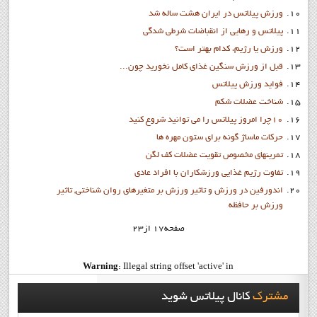
ورزش پيلاتس در ایران هشت ساله شد
پیلاتس و رهایی از انقباضات شرطی شدگی
ورزش يا رژيم، كدام بهتر است؟
قبل از ورزش سنگین غذای کامل نخوريد چون...
فواید ورزش پيلاتس
شناخت عضلات شکم
10چرا امروز پيلاتس را مي توانيد شروع کنيد
حرکات ماساژ گونه براي ستون مهره ها
تمرينهاي مخصوص تقويت عضلات كف لگن
تفاوت رژيم غذايي ورزشكاران با افراد عادي
اندورفین در ورزش و تاثیر ورزش بر متغیرهای روان شناختی, تاثیر
ورزش بر حافظه
صفحه17 از23
Warning
: Illegal string offset 'active' in
/home/ipilate6/public_html/templates/soul_search/html/pagination.php
مشترک
کانال پيلاتس شويد
on line
90