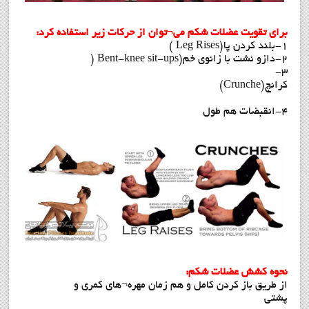
برای تقویت عضلات شکم می¬توان از حرکات زیر استفاده کرد:
1-بلند کردن پا(Leg Rises )
2-دازو نشت با زانوی خم(Bent-knee sit-ups (
3-
کرانچ(nche
4-انقبضات هم طول
نحوه کشش عضلات شکم:
از طریق باز کردن کامل و هم زمان مهره¬های کمری و
پشتی