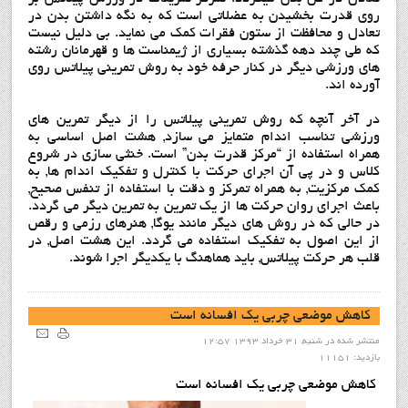
روی قدرت بخشیدن به عضلاتی است که به نگه داشتن بدن در
تعادل و محافظت از ستون فقرات کمک می نماید. بی دلیل نیست
که طی چند دهه گذشته بسیاری از ژیمناست ها و قهرمانان رشته
های ورزشی دیگر در کنار حرفه خود به روش تمرینی پیلاتس روی
آورده اند.
در آخر آنچه که روش تمرینی پیلاتس را از دیگر تمرین های
ورزشی تناسب اندام متمایز می سازد, هشت اصل اساسی به
همراه استفاده از “مرکز قدرت بدن” است. خنثی سازی در شروع
کلاس و در پی آن اجرای حرکت با کنترل و تفکیک اندام ها, به
کمک مرکزیت, به همراه تمرکز و دقت با استفاده از تنفس صحیح,
باعث اجرای روان حرکت ها از یک تمرین به تمرین دیگر می گردد.
در حالی که در روش های دیگر مانند یوگا, هنرهای رزمی و رقص
از این اصول به تفکیک استفاده می گردد. این هشت اصل, در
قلب هر حرکت پیلاتس, باید هماهنگ با یکدیگر اجرا شوند.
کاهش موضعی چربی یک افسانه است
منتشر شده در شنبه, 31 خرداد 1393 12:57
بازدید: 11151
کاهش موضعی چربی یک افسانه است