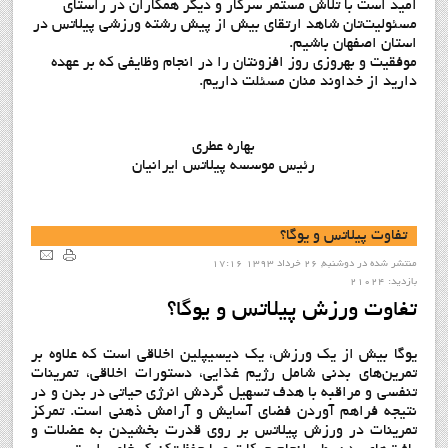
امید است با تلاش مستمر سرکار و دیگر همکاران در راستای
مسئولیت‌تان شاهد ارتقای بیش از پیش رشته ورزشي پيلاتس در
استان اصفهان باشیم.
موفقیت و بهروزی روز افزونتان را در انجام وظایفی که بر عهده
دارید از خداوند منان مسئلت داریم.
بهاره عطري
رئيس موسسه پيلاتس ايرانيان
تفاوت پيلاتس و يوگا؟
منتشر شده در دوشنبه, 26 خرداد 1393 17:16
بازدید: 21024
تفاوت ورزش پيلاتس و يوگا؟
یوگا بیش از یک ورزش، یک دیسیپلین اخلاقی است که علاوه بر
تمرین‌‌های بدنی شامل رژیم غذایی، دستورات اخلاقی، تمرینات
تنفسی و مراقبه با هدف تسهیل گردش انرژی حیاتی در بدن و در
نتیجه فراهم آوردن فضای آسایش و آرامش ذهن
ی است. تمرکز
تمرینات در ورزش پیلاتس بر روی قدرت بخشیدن به عضلات و