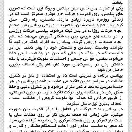
بخشد.
یکی از تفاوت های خاص میان پیلاتس و یوگا این است که تمرین
های پیلاتس، روی قدرت و حرکت های موثری متمرکز است که در
زندگی روزمره کاربرد زیادی دارند. نشستن، راه رفتن، حمل
کردن بار، خم وراست شدن، با تمرینات ورزشی پیلاتس طرز صحیح
انجام حرکات روزانه در بدن ثبت می‌شود. پیلاتس حرکات ورزشی
را در دامنه های طبیعی بدن به شکلی آموزش می‌دهد که مانع
ایجاد صدمات ورزشی گردد. پیلاتس به افراد کمک می کند تا
بتوانند وضعیت ایستادن و نشستن خود را بهتر کنند. این در
حالیست که در یوگا، در حالی که بدن در وضعیت ثابتی حفظ
می‌شود، تنفس، حواس جسمی و احساسات تقویت می‌گردد. با نگه
داشتن بدن در وضعیت‌های مورد نظر، افزایش انعطاف پذیری
حاصل می شود.
پیلاتس برنامه ی تمرینی است که بر استفاده از مغز در کنترل
عضلات در سراسر تمرین تأکید می نماید. برنامه ی پیلاتس در هر
جلسۀ تمرینی به تعداد کمی تکرار می‌شود و بر کنترل دقیق و حفظ
شکل بدن در هنگام اجرای حرکت تأکید دارد. در چنین تمریناتی،
از طریق حرکاتی که هدف آنها تقویت گروهی از عضلات است ،
انعطاف پذیری نیز حاصل میگردد.
در پیلاتس تمام حرکات در تعامل با مرکز قدرت بدن صورت
میگیرد حتی زمانی که هدف تمرین, کار بر روی عضلات ساق پا
است باز تمرکز بر روی هسته مرکزی بدن نادیده گرفته نمی شود
که منجر به تناسب اندامی فوق العاده, استحکام عضلانی و قدرت و
تعادل در کل بدن میگردد. تمرکز تمرینات در ورزش پیلاتس بر