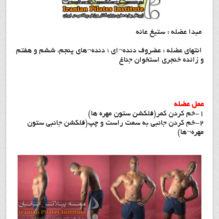
مبدا عضله : ستیغ عانه
انتهای عضله : عضروف دنده¬ای ؛ دنده¬های پنجم، ششم و هفتم
و زائده خنجری استخوان جناغ
عمل عضله
1-خم کردن کمر(فلکشن ستون مهره ها)
2-خم کردن جانبی به سمت راست و چپ(فلکشن جانبی ستون
مهره¬ها)