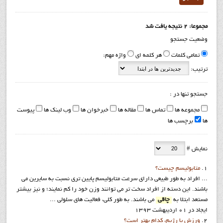
مجموعا: 2 نتیجه یافت شد
وضعیت جستجو
تمامی کلمات
هر کلمه ای
واژه مهم:
ترتیب:
جستجو تنها در :
مجموعه ها
تماس ها
مقاله ها
خبرخوان ها
وب لینک ها
پیوست
ها
برچسب ها
نمایش #
1.
متابولیسم چیست؟
... افراد به طور طبیعی دارای سرعت متابولیسم پایین تری نسبت به سایرین می
باشند. این دسته از افراد سخت تر می توانند وزن خود را کم نمایند؛ و نیز بیشتر
مستعد ابتلا به
چاقی
می باشند. به طور کلی، فعالیت های سلولی ...
ایجاد در 01 ارديبهشت 1393
2.
ورزش يا رژيم، كدام بهتر است؟