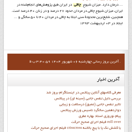
... درمان دارد. میزان شیوع
چاقی
در ایران طبق پژوهش‌هاي انجام‌شده در
ايران، ميزان شيوع چاقي در مردان حدود 27 درصد و در زنان 40 درصد است.
همچنين، شايع‌ترين محدودة سني ابتلا به چاقي در مردان 40 تا 50 سالگي و ...
ایجاد در 03 ارديبهشت 1393
آخرين بروز رساني چهارشنبه 06 شهریور 1404 3:40:59 ب ظ .
آخرین
اخبار
معرفی کلاسهای آنلاین پیلاتس در اینستاگرام بروز شد
بررسی دلیل تنفس جانبی (سینه ای) در پیلاتس
تاثیر تنفس جانبی (عمیق) درسلامت و زیبایی
دوازدهمين سالگرد تاسيس ورزش پيلاتس
پيام نوروزي استاد بهاره عطري
فيلم اجراي صحيح حرکت roll over
فيلم اجراي صحيح حركت crisscross يا كشش تك پا با پيچ بالاتنه