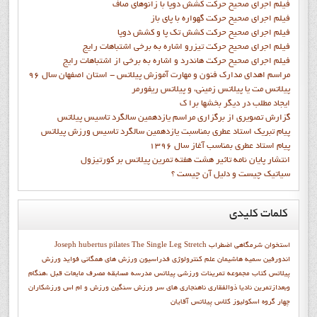
فيلم اجراي صحيح حرکت كشش دوپا با زانوهاي صاف
فيلم اجراي صحيح حرکت گهواره با پاي باز
فيلم اجراي صحيح حرکت کشش تک پا و کشش دوپا
فيلم اجراي صحيح حرکت تيزرو اشاره به برخي اشتباهات رايج
فيلم اجراي صحيح حرکت هاندرد و اشاره به برخي از اشتباهات رايج
مراسم اهدای مدارک فنون و مهارت آموزش پیلاتس - استان اصفهان سال 96
پیلاتس مت یا پیلاتس زمینی، و پیلاتس ریفورمر
ايجاد مطلب در ديگر بخشها برا ک
گزارش تصويري از برگزاري مراسم يازدهمين سالگرد تاسيس پيلاتس
پيام تبريک استاد عطري بمناسبت يازدهمين سالگرد تاسيس ورزش پيلاتس
پيام استاد عطري بمناسب آغاز سال 1396
انتشار پايان نامه تاثیر هشت هفته تمرین پیلاتس بر کورتیزول
سیاتیک چیست و دلیل آن چیست ؟
کلمات
کلیدی
استخوان شرمگاهي
اضطراب
The Single Leg Stretch
Joseph hubertus pilates
اندورفین
سميه هاشيمان
علم کنترولوژي
فدراسیون ورزش های همگانی
فواید ورزش
پیلاتس
كتاب مجموعه تمرينات ورزشي پيلاتس
مدرسه
مسابقه
مصرف مایعات قبل ،هنگام
وبعدازتمرین
ناديا ذوالفقاري
ناهنجاری های سر
ورزش سنگین
ورزش و ام اس
ورزشکاران
چهار گروه اسکولیوز
کلاس پیلاتس آقایان