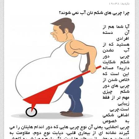
بازدید: 19048
چرا چربی های شکم تان آب نمی شوند؟
آیا شما هم از
آن دسته
افرادی
هستید که از
آب نشدن
چربی دور
شکم شکایت
دارید؟ مساله
این است که
خلاص شدن از
چربی های دور
شکم چیزی
مهم تر از فقط
زیبایی
است.چربی
اضافی شکمی
به خصوص
چربی احشایی، یعنی آن نوع چربی هایی که دور اندام هایتان را می
گیرند نشانه ای از بیماری قلبی، دیابت نوع دوم، مقاومت به
انسولین و بعضی از سرطان ها است. اگر رژیم و ورزش به کاهش