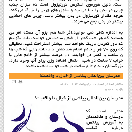
است. دلیل هورمون استرس کورتیزول است که میزان جذب
چربی در بدن را بالا می برد و سلول های چربی را بزرگ می کند.
هرچه مقدار کورتیزول در بدن بیشتر باشد، چربی های احشایی
بیشتر در بدن جمع می شوند.
به اندازه کافی نمی خوابید.اگر شما هم جزو آن دسته افرادی
هستید که هر شب کمتر از شش ساعت می خوابید، باید بگوییم
که دور کمرتان باریک نخواهد شد. بیشتر استراحت کنید. تحقیقی
که روی ۷۰ هزار خانم انجام شد نشان داد خانم هایی که شب ها
۵ ساعت یا کمتر می خوابند، ۳۰ درصد بیشتر از خانم هایی با
خواب ۷ ساعت در شب، احتمال اضافه وزن برای آنها وجود دارد.
بزرگسالان باید ۷ تا ۸ ساعت در شب خواب داشته باشند.
مدرسان بین‌المللی پیلاتس از خیال تا واقعیت!
منتشر شده در شنبه, 27 ارديبهشت 1393 03:35
بازدید: 15732
مدرسان بین‌المللی پیلاتس از خیال تا واقعیت!
مدتی است که
دوستان و علاقمندان
به آموزش پیلاتس،
درباره کیفیت