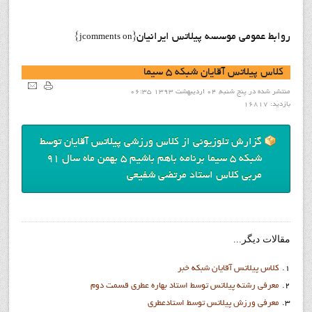
روابط عمومی موسسه پیلاتس ایرانیان
{jcomments on}
کلاس پيلاتس آقايان شبکه 5 سيما
منتشر شده در پنج شنبه, 04 ارديبهشت 1393 06:35
بازدید: 16817
گزارش تلوزيوني از کلاس ورزشي پیلاتس آقایان توسط
شبكه 5 سيما برنامه باهم باشيم
5 بهمن ماه سال 91
مربي کلاس استاد مرتضي شفيعي
مقالات دیگر...
کلاس پيلاتس آقايان شبکه خبر
معرفي رشته پيلاتس توسط استاد بهاره عطري قسمت دوم
معرفي ورزش پيلاتس توسط استادعطري