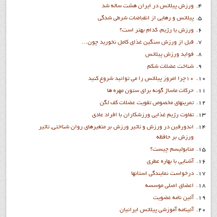
ورزش پيلاتس در ایران هشت ساله شد
پیلاتس و رهایی از انقباضات شرطی شدگی
ورزش يا رژيم، كدام بهتر است؟
قبل از ورزش سنگین غذای کامل نخوريد چون...
فواید ورزش پيلاتس
شناخت عضلات شکم
10چرا امروز پيلاتس را مي توانيد شروع کنيد
حرکات ماساژ گونه براي ستون مهره ها
تمرينهاي مخصوص تقويت عضلات كف لگن
تفاوت رژيم غذايي ورزشكاران با افراد عادي
اندورفین در ورزش و تاثیر ورزش بر متغیرهای روان شناختی, تاثیر
ورزش بر حافظه
متابولیسم چیست؟
آشنايي با بهاره عطري
درخواست نمايندگي استانها
اعضاي اصلي موسسه
آئين نامه عضويت
آئينامه آموزشي پيلاتس ايرانيان