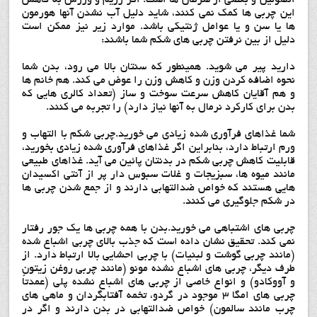
این چربی ها کمک
نمی کنند، شاید دلیل آب نشدن آنها هورمون
ها یا سن و یا عوامل ژنتیکی باشد. موارد زیر نیز ممکن است
دلیل از بین نرفتن چربی های شکم شما باشند:
دارید پیر می شوید. همینطور که سنتان بالا می رود، بدن شما
نحوه اضافه کردن وزن و کاهش وزن را عوض می کند. هم خانم ها
و هم آقایان کاهش سرعت سوخت و ساز (تعداد کالری هایی که
بدن برای کارکرد نرمال به آنها نیاز دارد) را تجربه می کنند.
شما غذاهای فرآوری شده زیادی می خورید.چربی شکم با التهاب و
ورم ارتباط دارد، بنابراین اگر غذاهای فرآوری شده زیادی بخورید،
قابلیت کاهش چربی شکم در بدنتان پائین می آید. غذاهای طبیعی
مانند میوه ها، سبزیجات و غلات سبوس دار پر از آنتی اکسیدان
هایی هستند که خواص ضدالتهابی دارند و از جمع شدن چربی ها
در شکم جلوگیری می کنند.
چربی های اشتباهی می خورید.بدن با همه چربی ها یک جور رفتار
نمی کند. تحقیق نشان داده است که جذب بالای چربی اشباع شده
(مانند چربی گوشت و لبنیات) با چربی احشایی بالا ارتباط دارد. از
طرف دیگر، چربی های اشباع نشده مونو (مانند چربی روغن زیتون
و آووکادو) و انواع خاصی از چربی های اشباع نشده پلی (عمدتاً
چربی های امگا ۳ موجود در گردو، تخمه آفتابگردان و ماهی های
چرب مانند سالمون) خواص ضدالتهابی در بدن دارند و اگر در