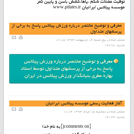
توقيت عضلات شکم ،پاها،کشش باسن و پايين کمر
موسسه پيلاتس ايرانيان www.pilates.ir
معرفی و توضیح مختصر درباره ورزش پیلاتس پاسخ به برخی از
پرسشهای متداول
منتشر شده در پنج شنبه, 04 ارديبهشت 1393 07:05
بازدید: 14898
معرفی و توضیح مختصر درباره ورزش پیلاتس
پاسخ به برخی از پرسشهای متداول توسط استاد
بهاره عطری بنیانگذار ورزش پیلاتس در ایران
آغاز فعاليت رسمي موسسه پيلاتس ايرانيان
منتشر شده در دوشنبه, 05 خرداد 1393 10:04
بازدید: 14163
{jcomments on}به نام خدا