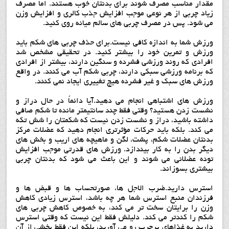
مقدار مناسب مصرف شوند برای بدنتان خوب هستند. اما مصرف
زیاد چربی از هر نوعی موجب افزایش جذب کالری و افزایش وزن
می شود. پس در مصرف چربی های سالم میانه روی کنید.
ورزش شما به اندازه کافی نیست.برای حذف چربی های شکم باید
ورزش و تمرین خود را بیشتر کنید. در تحقیقی مشخص شد
افرادی که روند ورزشی فشرده و سنگین دارند، بیشتر از افرادی
که برنامه ورزشی سبکی دارند، چربی شکم آب می کنند. در واقع
ورزش های سبک و غیر فشرده هیچ تغییری ایجاد نمی کنند.
ورزش های اشتباهی انجام می دهید.آیا دائماً در حال دراز و
نشست زدن هستید؟ وقتی فقط چند سانتیمتر مانده تا شکم صافی
داشته باشید، دراز و نشست زدن نیست که شکمتان را شش تکه
می کند. بلکه باید حرکات مؤثرتری انجام دهید که عضلات مرکز
بدنتان عضلات شکم، پشت، لگن و ماهیچه های اریب و بخش های
دیگر بدن را به کار بیندازد. ورزش های قدرتی موجب افزایش
توده عضلانی می شوند و این باعث می شود که بدنتان چربی
بیشتری بسوزاند.
استرس دارید.ضرب الاجل ها، صورتحساب ها و قبض ها و
فرزندان منبع استرس شما هر چه باشد، استرس زیادی کاهش
وزن را برایتان سخت تر می کند، به خصوص کاهش چربی های
شکم را کندتر می کند. دلیلش فقط این نیست که وقتی استرس
دارید به غذاهای پرچرب رو می آورید، بلکه این فقط بخشی از آن