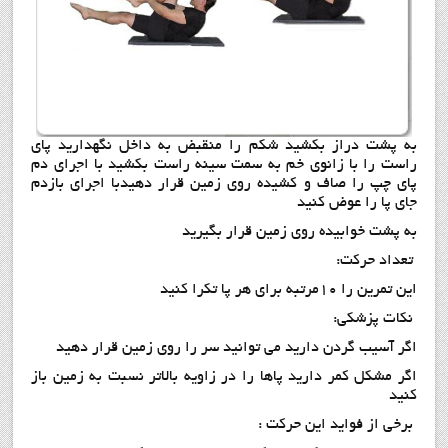
به پشت دراز بکشيد شکم را منقبض به داخل نگهداريد پاي
راست را با زانوي خم به سمت سينه راست بکشيد با اجراي دم
پاي چپ را صاف و کشيده روي زمين قرار دهيدبا اجراي بازدم
جاي پا را عوض کنيد
به پشت خوابيده روي زمين قرار بگيريد
تعداد حرکت:
اين تمرين را 10مرتبه براي هر پا تکرا کنيد
نکات پزشکي:
اگر آسيب گردن داريد مي توانيد سر را روي زمين قرار دهيد
اگر مشکل کمر داريد پاها را در زاويه بالاتر نسبت به زمين باز
کنيد
برخي از فواید این حرکت :