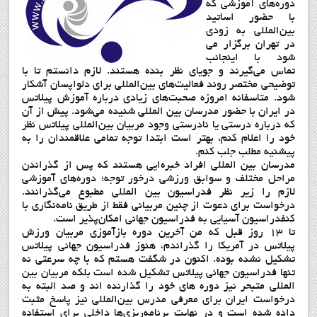
دوره‌های آموزشی که
با حضور اساتید
بین‌المللی به زودی
در تهران برگزار می
شود با اینجانب
تماس می‌گیرند و جویای نظر بنده هستند. لازم دانستم تا با
توضیحی مختصر روند فعالیت‌های بین‌المللی برای دلواپسان آشکار
شود. متاسفانه امروزه صحبت‌های زیادی درباره آموزش پیلاتس
در ایران با حضور مدرسان بین المللی شنیده می‌شود. پیش از آن
که درباره درستی یا نادرستی وجود مربیان بین‌المللی پیلاتس نظر
خود را اعلام کنم، بهتر است ابتدا توجه تمامی علاقمندان را به
پیشنیه مطلب جلب کنم.
مدرسان بین المللی افراد خبره‌ایی هستند که پس از گذراندن
مراحل مختلف و سوابق ورزشی درخور توجه؛ دوره‌های آموزشی
لازم را زیر نظر فدراسیون بین المللی مطبوع می‌گذرانند.
درخواست برای دعوت از چنین مربیانی فقط از طریق نامه‌نگاری با
کنفدراسیون آسیایی به فدراسیون جهانی امکان‌پذیر است.
تا 13 روز قبل که من آخرین دوره بازآموزی مربیان ورزش
پیلاتس در آمریکا را گذراندم، هنوز فدراسیون جهانی پیلاتس
تشکیل نشده بوده. اکنون در شگفت هستم که با چه سرعتی نه
تنها فدراسیون جهانی پیلاتس تشکیل شده است بلکه مربیان بین
المللی متبحر نیز دوره های خود را گذارنده اند و صد البته به
درخواست ایران برای معرفی مدرس بین‌المللی نیز پاسخ مثبت
داده شده است و در نهایت برنامه‌ریزی‌ها داخلی برای استفاده