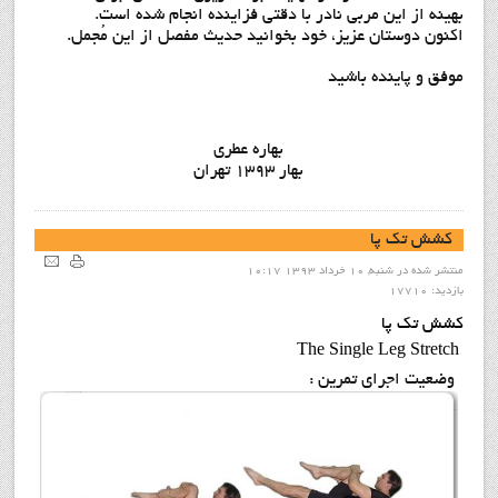
بهینه از این مربی نادر با دقتی فزاینده انجام شده است.
اکنون دوستان عزیز، خود بخوانید حدیث مفصل از این مُجمل.
موفق و پاینده باشید
بهاره عطری
بهار 1393 تهران
کشش تک پا
منتشر شده در شنبه, 10 خرداد 1393 10:17
بازدید: 17710
کشش تک پا
The Single Leg Stretch
وضعيت اجراي تمرين :