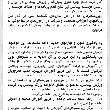
آغاز کرد. خانم بهاره عطري بنيان‌گذار ورزش پيلاتس در ايران و
رئيس موسسه پيلاتس ايرانيان اهم برنامه‌ها و اهداف موسسه را
به صورت زیر بیان کردند:
«ورزشکاراني که در طي سال‌هاي گذشته پس از گذراندن
برنامههاي آموزشي هدفمند و شرکت در آزمون‌هاي مرتبط موفق به
دريافت حکم مربيگري درجه 3 شدهاند، همگي تا کنون با علاقه
فراوان
به يادگيري فنون و مهارتهاي جديد ادامه دادهاند. اين موضوع،
پس از تغييرات ناگهاني و بنيادين که در روند و فرايند آموزش
مربيان تحميل شد، احساس مسئوليت را در ما دو چندان کرد و در
پي پاسخگويي به اين عزيزان بر آن شديم تا با شيوهاي نوين
برنامهها را ادامه بدهيم. بهترين راهکار براي پيشگيري از وقفه
در آموزش و ارائه آموزشهاي نوين پايهريزي موسسه پيلاتس
ايرانيان است، تا از اين طريق آموزش مربيان، جذب هنرجويان
همانند گذشته و با تواني، دوچندان ادامه پيدا کند».
خانم عطری در ادامه از مربیان و ورزشکاران و علاقمندان به
ورزش پیلاتس، به عنوان اعضای خانواده بزرگ پیلاتس یاد کردند
و هدف اصلی موسسه را پشتیبانی اعضا برشمردند.
رئوس اهداف موسسه به شرح زیر اعلام می‌گردد:
1. ارتقاء سطح سلامت جامعه از طريق آموزش صحيح و اصولي
رشته ورزشي پيلاتس
2. برگزاری سمینارهای آموزشی با دعوت از اساتید مجرب و