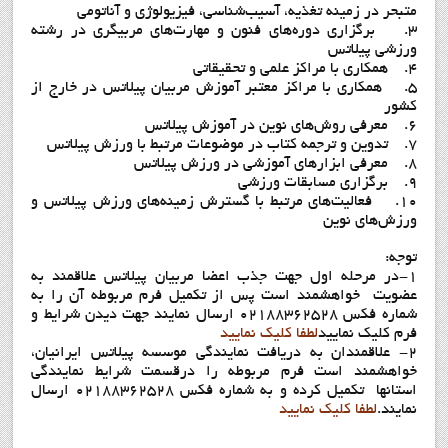
متبحر در زمینه تغذیه، آسیب‌شناسی، فیزیولوژی و آناتومی
3. برگزاری دوره‌های فنون و مهارت‌های مربیگری در رشته
ورزشی پیلاتس
4. همکاری با مراکز علمی و تحقیقاتی
5. همکاری با مراکز معتبر آموزش مربیان پیلاتس در خارج از
کشور
6. معرفی روش‌های نوین در آموزش پیلاتس
7. تدوین و ترجمه کتاب در موضوعات مرتبط با ورزش پیلاتس
8. معرفی ابزارهای آموزشی در ورزش پیلاتس
9. برگزاری مسابقات ورزشی
10. فعاليت‌هاي مرتبط با گسترش زمينه‌هاي ورزش پيلاتس و
ورزش‌هاي نوين
توجه:
1-در مرحله اول جهت جذب اعضا مربيان پيلاتس علاقمند به
عضويت خواهشمند است پس از تکميل فرم مربوطه آن را به
شماره فکس 02188362528 ارسال نمايند جهت ديدن شرايط و
فرم کليک نماييد
لطفا کلیک نمایید
2- علاقمندان به دریافت نمایندگی موسسه پيلاتس ايرانيان،
خواهشمند است فرم مربوطه را درقسمت شرايط نمايندگي
استانها تکمیل کرده و به شماره فکس 02188362528 ارسال
نمایند.
لطفا کلیک نمایید