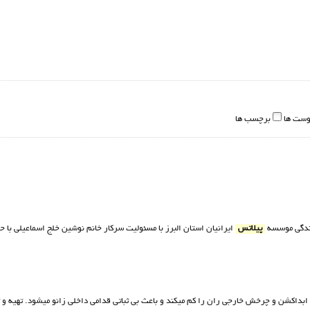
وست ها
برچسب ها
یندگی موسسه
پیلاتس
ایرانیان استان البرز با مسئوليت سرکار خانم نوشين خلج اسماعيلي با
اکشن و چرخش خارجی ران را کم میکند و باعث بی ثباتی قدامی داخلی زانو میشود. تهیه و ت