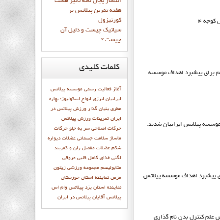
انتشار پايان نامه تاثیر هشت
هفته تمرین پیلاتس بر
کورتیزول
– خیابان فیروزه نبش کوجه 4
سیاتیک چیست و دلیل آن
چیست ؟
کلمات
کلیدی
جم برای پیشبرد اهداف موسسه
آغاز فعاليت رسمي موسسه پيلاتس
ايرانيان
انرژی
انواع اسکولیوز:
بهاره
عطري بنيان گذار ورزش پيلاتس در
ايران
تمرينات ورزش پيلاتس
موسسه پيلاتس ایرانیان شدند.
حرکات اصلاحی سر به جلو
حرکات
ماساژ
سلامت جسمانی
عضلات دیواره
شکم
عضلات مفصل ران و کمربند
لگنی
غذای کامل
قلبی عروقی
متابوليسم
مجموعه ورزشی زیتون
ای پیشبرد اهداف موسسه پيلاتس
مزمن
نماينده استان خوزستان
نماينده استان يزد
پيلاتس وام اس
پیلاتس آقایان
پیلاتس در ایران
زف ﭘﯿﻼﺗﺲ ﻋﻠﻢ ﮐﻨﺘﺮل ﺑﺪن ﻧﺎم ﮔﺬاری