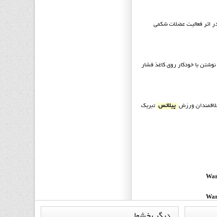
در اثر فعالیت عضلات شکمی
نوشتن با خودکار روی کاغذ فشار
علاقمندان ورزش
پیلاتس
تبریک
War
War
ديگر
بخشها