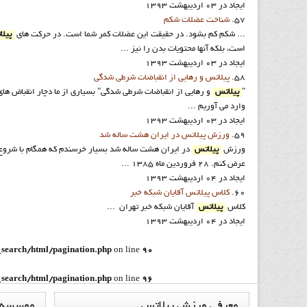
ایجاد در 03 ارديبهشت 1393
57.
شناخت عضلات شکم
... شکم کم بشود. در حقیقت این عضلات کمر شما است. در حرکت های
پیل
است، بلکه آنها محتویات بدن را نیز ...
ایجاد در 03 ارديبهشت 1393
58.
پیلاتس و رهایی از انقباضات شرطی شدگی
"
پیلاتس
و رهایی از انقباضات شرطی شدگی" بسیاری از ما دچار انقباض های 
وارد می آوریم ...
ایجاد در 03 ارديبهشت 1393
59.
ورزش پيلاتس در ایران هشت ساله شد
ورزش
پیلاتس
در ایران هشت ساله شد بسیار خرسندم که همگام با شرو
عرض کنم. 28 فروردین ماه 1385 ...
ایجاد در 04 ارديبهشت 1393
60.
کلاس پيلاتس آقايان شبکه خبر
کلاس
پیلاتس
آقایان شبکه خبر تهران ...
ایجاد در 04 ارديبهشت 1393
_search/html/pagination.php
on line
90
_search/html/pagination.php
on line
96
معرفي
ورزش پيلاتس
موسسه