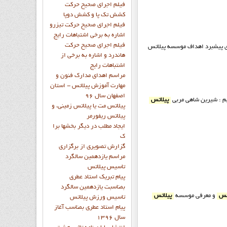
فيلم اجراي صحيح حرکت
کشش تک پا و کشش دوپا
فيلم اجراي صحيح حرکت تيزرو
اشاره به برخي اشتباهات رايج
فيلم اجراي صحيح حرکت
ای پیشبرد اهداف موسسه پيلاتس
هاندرد و اشاره به برخي از
اشتباهات رايج
مراسم اهدای مدارک فنون و
مهارت آموزش پیلاتس - استان
اصفهان سال 96
یم : شیرین شاهی مربی
پیلاتس
پیلاتس مت یا پیلاتس زمینی، و
پیلاتس ریفورمر
ايجاد مطلب در ديگر بخشها برا
ک
گزارش تصويري از برگزاري
مراسم يازدهمين سالگرد
تاسيس پيلاتس
پيام تبريک استاد عطري
بمناسبت يازدهمين سالگرد
تس
و معرفي موسسه
پیلاتس
تاسيس ورزش پيلاتس
پيام استاد عطري بمناسب آغاز
سال 1396