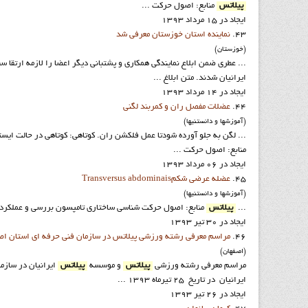
پیلاتس
منابع: اصول حرکت ...
ایجاد در 15 مرداد 1393
43.
نماينده استان خوزستان معرفي شد
(خوزستان)
... عطری ضمن ابلاع نمایندگی همکاری و پشتبانی دیگر اعضا را لازمه ارتق
ایرانیان شدند. متن ابلاغ ...
ایجاد در 14 مرداد 1393
44.
عضلات مفصل ران و کمربند لگنی
(آموزشها و دانستنيها)
... لگن به جلو آورده شودتا عمل فلکشن ران. کوتاهی: کوتاهی در حالت ای
منابع: اصول حرکت ...
ایجاد در 06 مرداد 1393
45.
عضله عرضی شکمTransversus abdominais
(آموزشها و دانستنيها)
...
پیلاتس
منابع: اصول حرکت شناسی ساختاری تامپسون بررسی و عملکرد 
ایجاد در 30 تیر 1393
46.
مراسم معرفی رشته ورزشی پیلاتس در سازمان فنی حرفه ای استان اص
(اصفهان)
مراسم معرفی رشته ورزشی
پیلاتس
و موسسه
پیلاتس
ایرانیان در ساز
ایرانیان در تاریخ 25 تیرماه 1393 ...
ایجاد در 26 تیر 1393