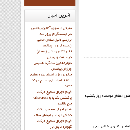
آخرین
اخبار
معرفی کلاسهای آنلاین پیلاتس
در اینستاگرام بروز شد
بررسی دلیل تنفس جانبی
(سینه ای) در پیلاتس
تاثیر تنفس جانبی (عمیق)
درسلامت و زیبایی
دوازدهمين سالگرد تاسيس
ورزش پيلاتس
پيام نوروزي استاد بهاره عطري
فيلم اجراي صحيح حرکت roll
over
فيلم اجراي صحيح حركت
 حضور اعضاي موسسه روز یکشنبه
crisscross يا كشش تك پا با
پيچ بالاتنه
فيلم اجراي صحيح حرکت
كشش دوپا با زانوهاي صاف
فيلم اجراي صحيح حرکت
نظیم : شیرین شاهی مربی
گهواره با پاي باز