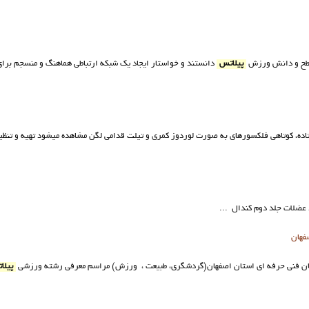
ا سطح و دانش ورزش
پیلاتس
دانستند و خواستار ایجاد یک شبکه ارتباطی هماهنگ و منسجم بر
ستاده، کوتاهی فلکسورهای به صورت لوردوز کمری و تیلت قدامی لگن مشاهده میشود تهیه و تنظ
عضلات جلد دوم کندال ...
فهان
مان فنی حرفه ای استان اصفهان(گردشگری، طبیعت ، ورزش) مراسم معرفی رشته ورزشی
پیلا