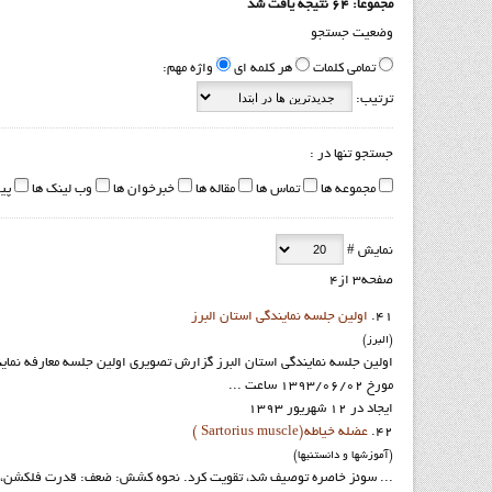
مجموعا: 64 نتیجه یافت شد
وضعیت جستجو
تمامی کلمات
هر کلمه ای
واژه مهم:
ترتیب:
جستجو تنها در :
مجموعه ها
تماس ها
مقاله ها
خبرخوان ها
وب لینک ها
پی
نمایش #
صفحه3 از4
41.
اولين جلسه نمايندگي استان البرز
(البرز)
اولين جلسه نمايندگي استان البرز گزارش تصويري اولین جلسه معارفه نما
مورخ 1393/06/02 ساعت ...
ایجاد در 12 شهریور 1393
42.
عضله خیاطه(Sartorius muscle )
(آموزشها و دانستنيها)
... سوئز خاصره توصیف شد، تقویت کرد. نحوه کشش: ضعف: قدرت فلکشن، ابد