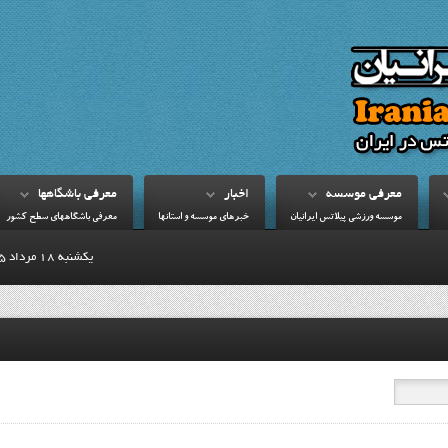
معرفي موسسه
اخبار
معرفي باشگاهها
موسسه ورزشي پيلاتس ايرانيان
خبرهاي موسسه و استانها
معرفي باشگاههاي سطح کشور
يكشنبه 18 مرداد 1405