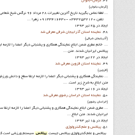
47.
کرمان-بانوان
(کرمان-بانوان)
... لطفا تماس بگیرید تاريخ آخرين تغييرات 28 مرداد 96 نرگس شیخ شعاعی نماینده موسسه
تلفن:03432532120 -09133416430 زهرا ...
ایجاد در 25 تیر 1393
48.
نماينده استان آذرابيجان شرقي معرفي شد
(آذربايجان شرقي)
... خانم عطری ضمن ابلاع نمایندگی همکاری و پشتبانی دیگر اعضا را لازمه
پيلاتس ایرانیان شدند. متن ...
ایجاد در 22 تیر 1393
49.
نماينده استان قزوين معرفي شد
(قزوين)
... نمایندگی همکاری و پشتبانی دیگر اعضا را لازمه ارتقا سطح و دانش ورز
متن ابلاغ به شرح زیر است. ...
ایجاد در 16 تیر 1393
50.
نماينده استان خراسان رضوي معرفي شد
(خراسان رضوي)
... عطری ضمن ابلاع نمایندگی همکاری و پشتبانی دیگر اعضا را لازمه ارتق
ایرانیان شدند. متن ابلاغ ...
ایجاد در 15 تیر 1393
51.
پيلاتس و علم کنترولوژي
پيلاتس و علم کنترولوژی پيلاتس چيست
پیلاتس