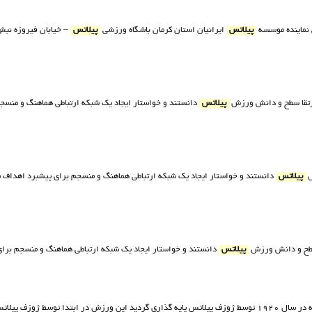
پیلاتس
ایرانیان استان کرمان باشگاه ورزشی
پیلاتس
 ارتقا سطح و دانش ورزش
پیلاتس
دانستند و خواستار ایجاد یک شبکه ارتباطی هماهنگ و منس
ش
پیلاتس
دانستند و خواستار ایجاد یک شبکه ارتباطی هماهنگ و منسجم برای پیشبرد اهداف 
ا سطح و دانش ورزش
پیلاتس
دانستند و خواستار ایجاد یک شبکه ارتباطی هماهنگ و منسجم بر
ﺳﯿﺴﺘﻢ ورزﺷﯽ اﺳﺖ ﮐﻪ در ﺳﺎل ١٩٢٠ ﺗﻮﺳﻂ ژوزف ﭘﯿﻼﺗﺲ ﭘﺎﯾﻪ ﮔﺬاری ﮔﺮدﯾﺪ اﯾﻦ ورزش در اﺑﺘﺪا ﺗﻮﺳﻂ ژو