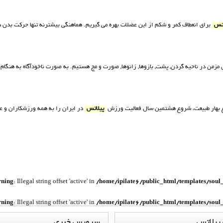
اتس
برای انعطاف کمر و شکم از این عضلات بهره می گیریم. هماهنگی بیشترنه تنها حرکت بدن 
مزمن در ناحیه گردن, پشت, بازوها, زانوها, صورت و مچ هستیم. به صورت ناخودآگاه به هنگام 
ع بهار طبیعت، شروع هشتمین سال فعالیت ورزش
پیلاتس
در ایران را به همه ورزشکاران و 
ning
: Illegal string offset 'active' in
/home/ipilate6/public_html/templates/soul
ning
: Illegal string offset 'active' in
/home/ipilate6/public_html/templates/soul
پيلاتس
سرويس
خبري