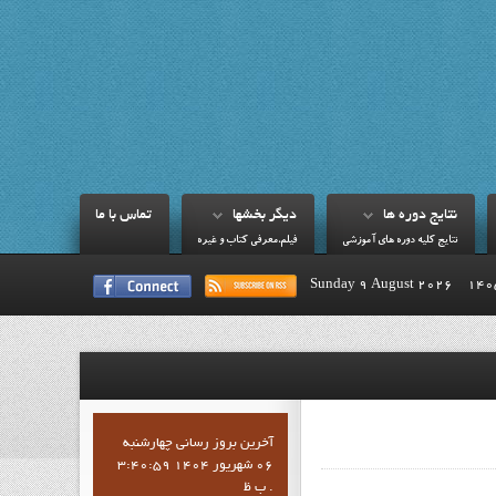
نتايج دوره ها
ديگر بخشها
تماس با ما
نتايج کليه دوره هاي آموزشي
فيلم،معرفي کتاب و غيره
Sunday 9 August 2026
آخرين بروز رساني چهارشنبه
06 شهریور 1404 3:40:59
ب ظ .