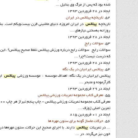
ﺷﺪه ﺑﻮد ﮐﻪ ﭘﺲ از ﻣﺮگ وی ﺑﺪﻟﯿﻞ ...
ایجاد در 28 فروردين 1393
52.
تاريخچه پيلاتس در ايران
تاریخچه
پیلاتس
در ایران امروزه، دنياي ماشيني قرن بيست‌ويكم است. بشر
روزانه به‌سختي نیازهای ...
ایجاد در 28 فروردين 1393
53.
سوالات رايج
سوالات رايج سوالات رايج درباره ورزش پيلاتس تلفظ صحيح پيلاتس؟ *این
که درست نیست؟چرا ...
ایجاد در 28 فروردين 1393
54.
پيلاتس ايرانيان در يک نگاه
پيلاتس ايرانيان در يک نگاه: اهداف موسسه : موسسه ورزشی
پیلاتس
ای
کارآزموده و متبحر ...
ایجاد در 29 فروردين 1393
55.
معرفي کتاب مجموعه تمرينات ورزشي پيلاتس
معرفي كتاب مجموعه تمرينات ورزشي پيلاتس - چاپ پنجم تيراژ هر چاپ 1000 نسخه کتاب در حال حاضر موجود نمی باشد انتشار کاملترین کتاب آموزشی از تمرینات ورزشی
تمرین اصلی ژوزف ...
ایجاد در 01 فروردين 815
56.
حرکات ماساژ گونه براي ستون مهره ها
... در تمرینات
پیلاتس
دارند. با اجرای صحیح این حرکات، ستون مهره‌ها در
خون نیز می‌گردد. در ...